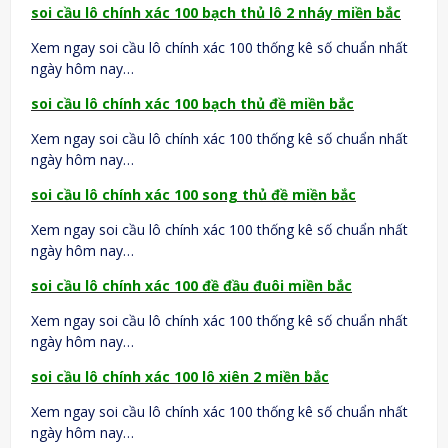
soi cầu lô chính xác 100 bạch thủ lô 2 nháy miền bắc
Xem ngay soi cầu lô chính xác 100 thống kê số chuẩn nhất
ngày hôm nay…
soi cầu lô chính xác 100 bạch thủ đề miền bắc
Xem ngay soi cầu lô chính xác 100 thống kê số chuẩn nhất
ngày hôm nay…
soi cầu lô chính xác 100 song thủ đề miền bắc
Xem ngay soi cầu lô chính xác 100 thống kê số chuẩn nhất
ngày hôm nay…
soi cầu lô chính xác 100 đề đầu đuôi miền bắc
Xem ngay soi cầu lô chính xác 100 thống kê số chuẩn nhất
ngày hôm nay…
soi cầu lô chính xác 100 lô xiên 2 miền bắc
Xem ngay soi cầu lô chính xác 100 thống kê số chuẩn nhất
ngày hôm nay…