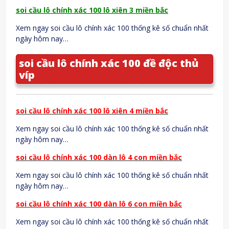
soi cầu lô chính xác 100 lô xiên 3 miền bắc
Xem ngay soi cầu lô chính xác 100 thống kê số chuẩn nhất
ngày hôm nay…
soi cầu lô chính xác 100 đề độc thủ
víp
soi cầu lô chính xác 100 lô xiên 4 miền bắc
Xem ngay soi cầu lô chính xác 100 thống kê số chuẩn nhất
ngày hôm nay…
soi cầu lô chính xác 100 dàn lô 4 con miền bắc
Xem ngay soi cầu lô chính xác 100 thống kê số chuẩn nhất
ngày hôm nay…
soi cầu lô chính xác 100 dàn lô 6 con miền bắc
Xem ngay soi cầu lô chính xác 100 thống kê số chuẩn nhất