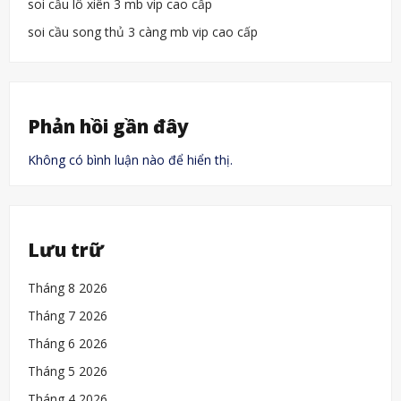
soi cầu lô xiên 3 mb vip cao cấp
soi cầu song thủ 3 càng mb vip cao cấp
Phản hồi gần đây
Không có bình luận nào để hiển thị.
Lưu trữ
Tháng 8 2026
Tháng 7 2026
Tháng 6 2026
Tháng 5 2026
Tháng 4 2026