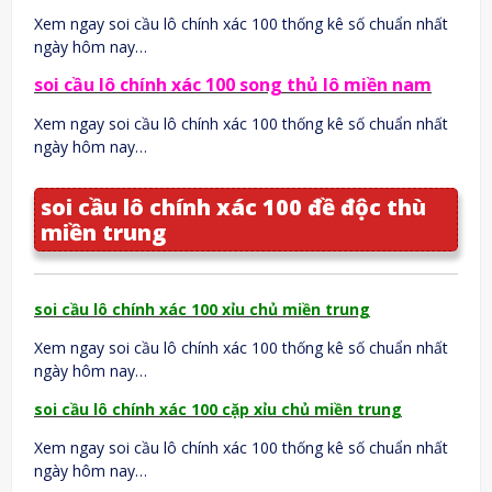
Xem ngay soi cầu lô chính xác 100 thống kê số chuẩn nhất
ngày hôm nay…
soi cầu lô chính xác 100 song thủ lô miền nam
Xem ngay soi cầu lô chính xác 100 thống kê số chuẩn nhất
ngày hôm nay…
soi cầu lô chính xác 100 đề độc thù
miền trung
soi cầu lô chính xác 100 xỉu chủ miền trung
Xem ngay soi cầu lô chính xác 100 thống kê số chuẩn nhất
ngày hôm nay…
soi cầu lô chính xác 100 cặp xỉu chủ miền trung
Xem ngay soi cầu lô chính xác 100 thống kê số chuẩn nhất
ngày hôm nay…