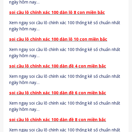
ngày hôm nay…
soi cầu lô chính xác 100 dàn lô 8 con miền bắc
Xem ngay soi cầu lô chính xác 100 thống kê số chuẩn nhất
ngày hôm nay…
soi cầu lô chính xác 100 dàn lô 10 con miền bắc
Xem ngay soi cầu lô chính xác 100 thống kê số chuẩn nhất
ngày hôm nay…
soi cầu lô chính xác 100 dàn đề 4 con miền bắc
Xem ngay soi cầu lô chính xác 100 thống kê số chuẩn nhất
ngày hôm nay…
soi cầu lô chính xác 100 dàn đề 6 con miền bắc
Xem ngay soi cầu lô chính xác 100 thống kê số chuẩn nhất
ngày hôm nay…
soi cầu lô chính xác 100 dàn đề 8 con miền bắc
Xem ngay soi cầu lô chính xác 100 thống kê số chuẩn nhất