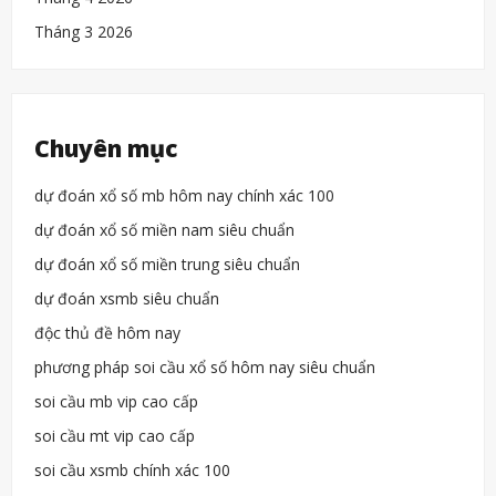
Tháng 3 2026
Chuyên mục
dự đoán xổ số mb hôm nay chính xác 100
dự đoán xổ số miền nam siêu chuẩn
dự đoán xổ số miền trung siêu chuẩn
dự đoán xsmb siêu chuẩn
độc thủ đề hôm nay
phương pháp soi cầu xổ số hôm nay siêu chuẩn
soi cầu mb vip cao cấp
soi cầu mt vip cao cấp
soi cầu xsmb chính xác 100