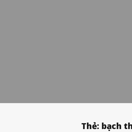
Thẻ:
bạch t