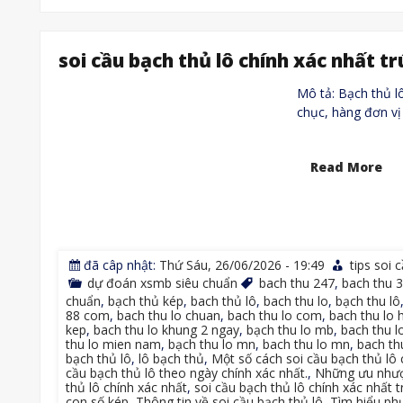
soi cầu bạch thủ lô chính xác nhất tr
Mô tả: Bạch thủ l
chục, hàng đơn vị
Read More
đã câp nhật:
Thứ Sáu, 26/06/2026 - 19:49
tips soi 
dự đoán xsmb siêu chuẩn
bach thu 247
,
bach thu 
chuẩn
,
bạch thủ kép
,
bach thủ lô
,
bach thu lo
,
bạch thu lô
88 com
,
bach thu lo chuan
,
bach thu lo com
,
bach thu lo
kep
,
bach thu lo khung 2 ngay
,
bạch thu lo mb
,
bach thu 
thu lo mien nam
,
bạch thu lo mn
,
bach thu lo mn
,
bach thu
bạch thủ lô
,
lô bạch thủ
,
Một số cách soi cầu bạch thủ lô 
cầu bạch thủ lô theo ngày chính xác nhất.
,
Những ưu nhược
thủ lô chính xác nhất
,
soi cầu bạch thủ lô chính xác nhất t
con số kép
,
Thông tin về soi cầu bạch thủ lô
,
Tìm hiểu phư