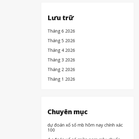
Lưu trữ
Tháng 6 2026
Tháng 5 2026
Tháng 4 2026
Tháng 3 2026
Tháng 2 2026
Tháng 1 2026
Chuyên mục
dự đoán xổ số mb hôm nay chính xác
100