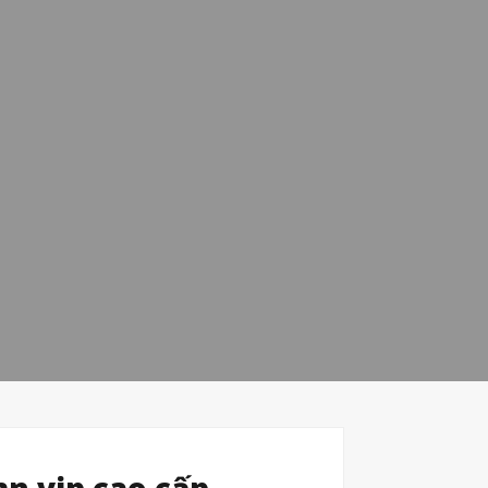
mn vip cao cấp