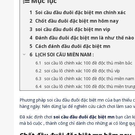
Mục lục
Soi cầu đầu đuôi đặc biệt mn chính xác
Chốt đầu đuôi đặc biệt mn hôm nay
soi cầu đầu đuôi đặc biệt mn vip
Đánh đầu đuôi đặc biệt mn là như thế nào
Cách đánh đầu đuôi đặc biệt mn
LỊCH SOI CẦU MIỀN NAM :
soi cầu lô chính xác 100 đề độc thủ miền bắc
soi cầu lô chính xác 100 đề độc thủ víp
soi cầu lô chính xác 100 đề độc thủ miền nam
soi cầu lô chính xác 100 đề độc thù miền trun
Phương pháp soi cầu đầu đuôi đặc biệt mn của bạn thiếu ch
hàng ngày. Nên dừng lại để nghiên cứu cách chơi làm sao vừ
Đã xác định chơi
soi cầu đầu đuôi đặc biệt mn
bạn cần ki
mà bỏ cuộc , thành công chỉ dành cho những ai có lòng qu