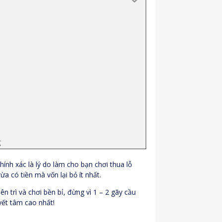
g
ính xác là lý do làm cho bạn chơi thua lỗ
a có tiền mà vốn lại bỏ ít nhất.
ên trì và chơi bền bỉ, đừng vì 1 – 2 gãy cầu
yết tâm cao nhất!