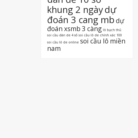
khung 2 ngày
dự
đoán 3 cang mb
dự
đoán xsmb 3 càng
lô bạch thủ
soi cầu dàn de 4 số
soi cầu lô de chính xác 100
soi cầu lô miền
soi cầu lô de online
nam