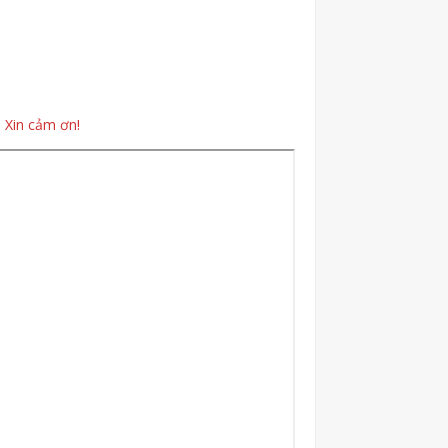
 Xin cảm ơn!