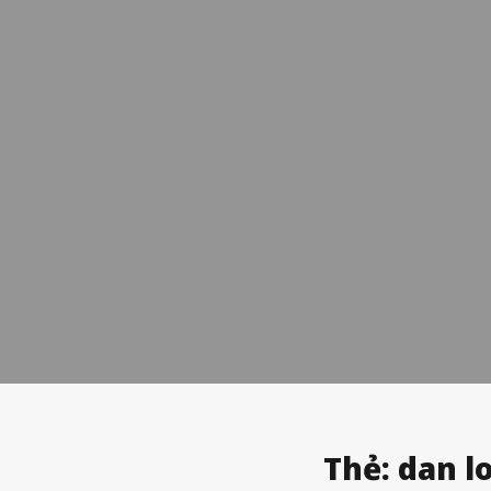
Thẻ:
dan lo