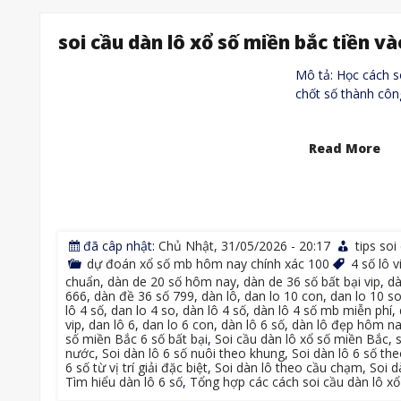
soi cầu dàn lô xổ số miền bắc tiền 
Mô tả: Học cách s
chốt số thành côn
Read More
đã câp nhật:
Chủ Nhật, 31/05/2026 - 20:17
tips soi
dự đoán xổ số mb hôm nay chính xác 100
4 số lô v
chuẩn
,
dàn de 20 số hôm nay
,
dàn de 36 số bất bại vip
,
dà
666
,
dàn đề 36 số 799
,
dàn lô
,
dan lo 10 con
,
dan lo 10 s
lô 4 số
,
dan lo 4 so
,
dàn lô 4 số
,
dàn lô 4 số mb miễn phí
,
vip
,
dan lô 6
,
dan lo 6 con
,
dàn lô 6 số
,
dàn lô đẹp hôm n
số miền Bắc 6 số bất bại
,
Soi cầu dàn lô xổ số miền Bắc
,
nước
,
Soi dàn lô 6 số nuôi theo khung
,
Soi dàn lô 6 số th
6 số từ vị trí giải đặc biệt
,
Soi dàn lô theo cầu chạm
,
Soi d
Tìm hiểu dàn lô 6 số
,
Tổng hợp các cách soi cầu dàn lô xổ