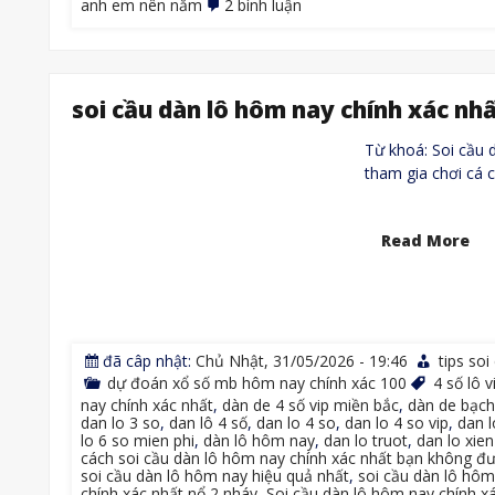
ở
anh em nên nắm
2 bình luận
cách
soi
cầu
dàn
lô
soi cầu dàn lô hôm nay chính xác nhấ
xổ
số
miền
Từ khoá: Soi cầu 
bắc
tham gia chơi cá 
siêu
chuẩn
Read More
đã câp nhật:
Chủ Nhật, 31/05/2026 - 19:46
tips soi
dự đoán xổ số mb hôm nay chính xác 100
4 số lô v
nay chính xác nhất
,
dàn de 4 số vip miền bắc
,
dàn de bạch
dan lo 3 so
,
dan lô 4 số
,
dan lo 4 so
,
dan lo 4 so vip
,
dan l
lo 6 so mien phi
,
dàn lô hôm nay
,
dan lo truot
,
dan lo xien
cách soi cầu dàn lô hôm nay chính xác nhất bạn không đ
soi cầu dàn lô hôm nay hiệu quả nhất
,
soi cầu dàn lô hôm
chính xác nhất nổ 2 nháy
,
Soi cầu dàn lô hôm nay chính xá