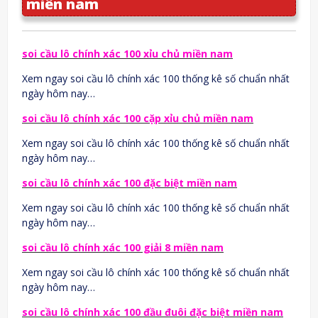
miền nam
soi cầu lô chính xác 100 xỉu chủ miền nam
Xem ngay soi cầu lô chính xác 100 thống kê số chuẩn nhất
ngày hôm nay…
soi cầu lô chính xác 100 cặp xỉu chủ miền nam
Xem ngay soi cầu lô chính xác 100 thống kê số chuẩn nhất
ngày hôm nay…
soi cầu lô chính xác 100 đặc biệt miền nam
Xem ngay soi cầu lô chính xác 100 thống kê số chuẩn nhất
ngày hôm nay…
soi cầu lô chính xác 100 giải 8 miền nam
Xem ngay soi cầu lô chính xác 100 thống kê số chuẩn nhất
ngày hôm nay…
soi cầu lô chính xác 100 đầu đuôi đặc biệt miền nam