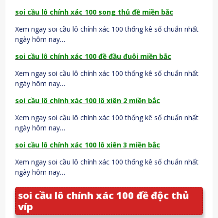
soi cầu lô chính xác 100 song thủ đề miền bắc
Xem ngay soi cầu lô chính xác 100 thống kê số chuẩn nhất
ngày hôm nay…
soi cầu lô chính xác 100 đề đầu đuôi miền bắc
Xem ngay soi cầu lô chính xác 100 thống kê số chuẩn nhất
ngày hôm nay…
soi cầu lô chính xác 100 lô xiên 2 miền bắc
Xem ngay soi cầu lô chính xác 100 thống kê số chuẩn nhất
ngày hôm nay…
soi cầu lô chính xác 100 lô xiên 3 miền bắc
Xem ngay soi cầu lô chính xác 100 thống kê số chuẩn nhất
ngày hôm nay…
soi cầu lô chính xác 100 đề độc thủ
víp