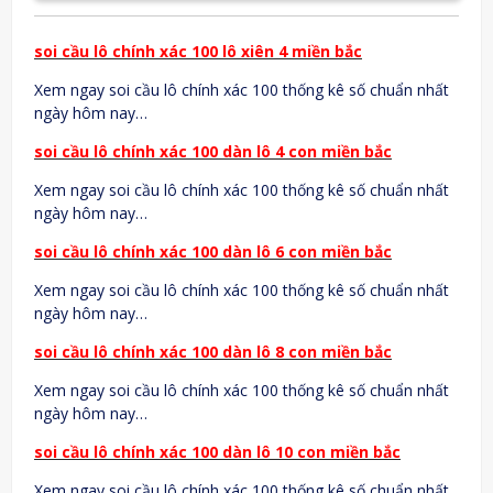
soi cầu lô chính xác 100 lô xiên 4 miền bắc
Xem ngay soi cầu lô chính xác 100 thống kê số chuẩn nhất
ngày hôm nay…
soi cầu lô chính xác 100 dàn lô 4 con miền bắc
Xem ngay soi cầu lô chính xác 100 thống kê số chuẩn nhất
ngày hôm nay…
soi cầu lô chính xác 100 dàn lô 6 con miền bắc
Xem ngay soi cầu lô chính xác 100 thống kê số chuẩn nhất
ngày hôm nay…
soi cầu lô chính xác 100 dàn lô 8 con miền bắc
Xem ngay soi cầu lô chính xác 100 thống kê số chuẩn nhất
ngày hôm nay…
soi cầu lô chính xác 100 dàn lô 10 con miền bắc
Xem ngay soi cầu lô chính xác 100 thống kê số chuẩn nhất