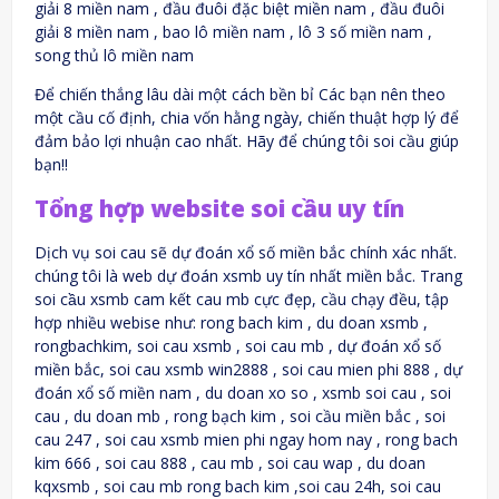
giải 8 miền nam , đầu đuôi đặc biệt miền nam , đầu đuôi
giải 8 miền nam , bao lô miền nam , lô 3 số miền nam ,
song thủ lô miền nam
Để chiến thắng lâu dài một cách bền bỉ Các bạn nên theo
một cầu cố định, chia vốn hằng ngày, chiến thuật hợp lý để
đảm bảo lợi nhuận cao nhất. Hãy để chúng tôi soi cầu giúp
bạn!!
Tổng hợp website soi cầu uy tín
Dịch vụ soi cau sẽ dự đoán xổ số miền bắc chính xác nhất.
chúng tôi là web dự đoán xsmb uy tín nhất miền bắc. Trang
soi cầu xsmb cam kết cau mb cực đẹp, cầu chạy đều, tập
hợp nhiều webise như: rong bach kim , du doan xsmb ,
rongbachkim, soi cau xsmb , soi cau mb , dự đoán xổ số
miền bắc, soi cau xsmb win2888 , soi cau mien phi 888 , dự
đoán xổ số miền nam , du doan xo so , xsmb soi cau , soi
cau , du doan mb , rong bạch kim , soi cầu miền bắc , soi
cau 247 , soi cau xsmb mien phi ngay hom nay , rong bach
kim 666 , soi cau 888 , cau mb , soi cau wap , du doan
kqxsmb , soi cau mb rong bach kim ,soi cau 24h, soi cau