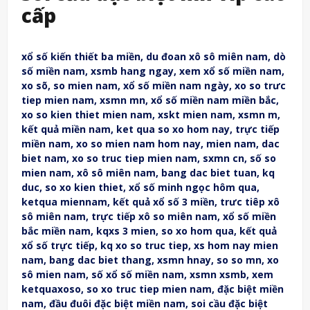
cấp
xổ số kiến thiết ba miền, du đoan xô sô miên nam, dò
số miền nam, xsmb hang ngay, xem xổ số miền nam,
xo sõ, so mien nam, xổ số miền nam ngày, xo so trưc
tiep mien nam, xsmn mn, xổ số miền nam miền bắc,
xo so kien thiet mien nam, xskt mien nam, xsmn m,
kết quả miền nam, ket qua so xo hom nay, trực tiếp
miền nam, xo so mien nam hom nay, mien nam, dac
biet nam, xo so truc tiep mien nam, sxmn cn, số so
mien nam, xô sô miên nam, bang dac biet tuan, kq
duc, so xo kien thiet, xổ số minh ngọc hôm qua,
ketqua miennam, kết quả xổ số 3 miền, trưc tiêp xô
sô miên nam, trực tiếp xô so miên nam, xổ số miền
bắc miền nam, kqxs 3 mien, so xo hom qua, kết quả
xổ số trực tiếp, kq xo so truc tiep, xs hom nay mien
nam, bang dac biet thang, xsmn hnay, so so mn, xo
sô mien nam, số xổ số miền nam, xsmn xsmb, xem
ketquaxoso, so xo truc tiep mien nam, đặc biệt miền
nam, đầu đuôi đặc biệt miền nam, soi cầu đặc biệt