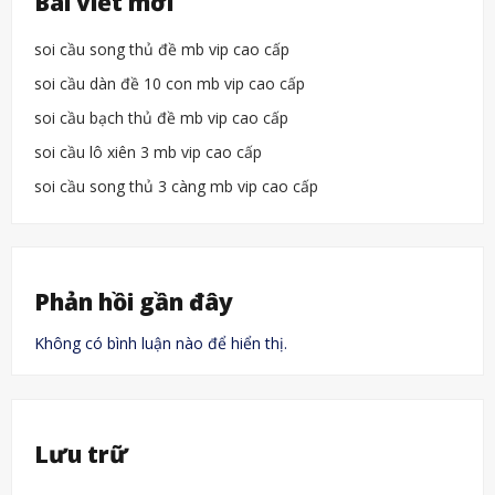
Bài viết mới
soi cầu song thủ đề mb vip cao cấp
soi cầu dàn đề 10 con mb vip cao cấp
soi cầu bạch thủ đề mb vip cao cấp
soi cầu lô xiên 3 mb vip cao cấp
soi cầu song thủ 3 càng mb vip cao cấp
Phản hồi gần đây
Không có bình luận nào để hiển thị.
Lưu trữ