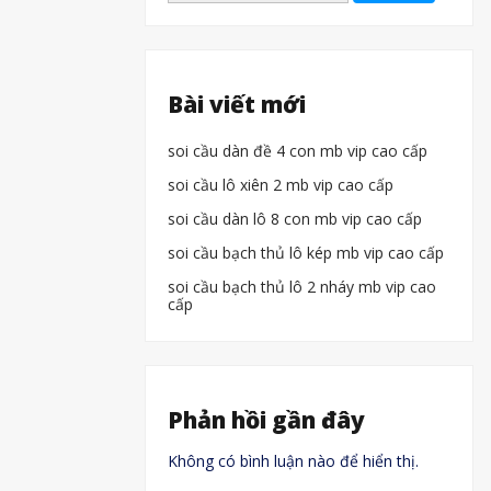
Bài viết mới
soi cầu dàn đề 4 con mb vip cao cấp
soi cầu lô xiên 2 mb vip cao cấp
soi cầu dàn lô 8 con mb vip cao cấp
soi cầu bạch thủ lô kép mb vip cao cấp
soi cầu bạch thủ lô 2 nháy mb vip cao
cấp
Phản hồi gần đây
Không có bình luận nào để hiển thị.