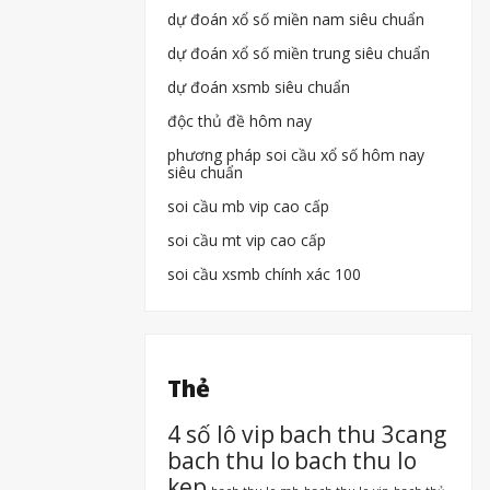
dự đoán xổ số miền nam siêu chuẩn
dự đoán xổ số miền trung siêu chuẩn
dự đoán xsmb siêu chuẩn
độc thủ đề hôm nay
phương pháp soi cầu xổ số hôm nay
siêu chuẩn
soi cầu mb vip cao cấp
soi cầu mt vip cao cấp
soi cầu xsmb chính xác 100
Thẻ
4 số lô vip
bach thu 3cang
bach thu lo
bach thu lo
kep