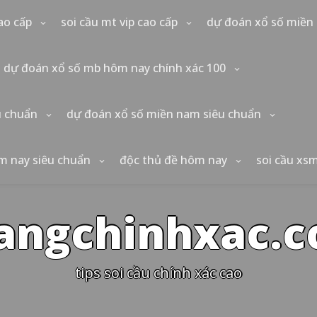
ao cấp
soi cầu mt vip cao cấp
dự đoán xổ số miền
dự đoán xổ số mb hôm nay chính xác 100
u chuẩn
dự đoán xổ số miền nam siêu chuẩn
m nay siêu chuẩn
độc thủ đề hôm nay
soi cầu xs
angchinhxac.
tips soi cầu chính xác cao