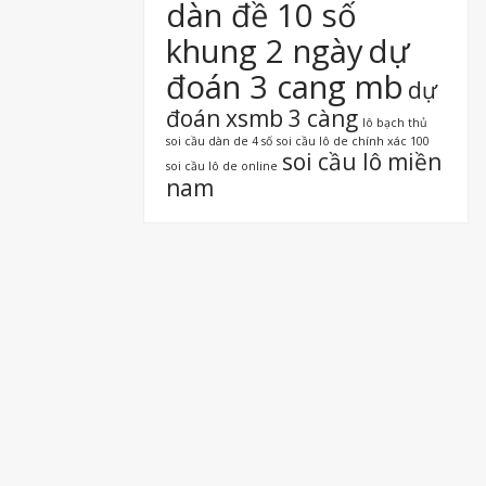
dàn đề 10 số
khung 2 ngày
dự
đoán 3 cang mb
dự
đoán xsmb 3 càng
lô bạch thủ
soi cầu dàn de 4 số
soi cầu lô de chính xác 100
soi cầu lô miền
soi cầu lô de online
nam