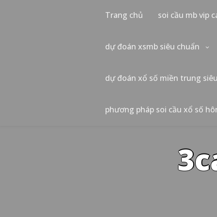
Skip
to
Trang chủ
soi cầu mb vip c
content
dự đoán xsmb siêu chuẩn
dự đoán xổ số miền trung siê
phương pháp soi cầu xổ số hô
3c