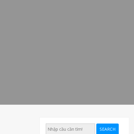
SEARCH