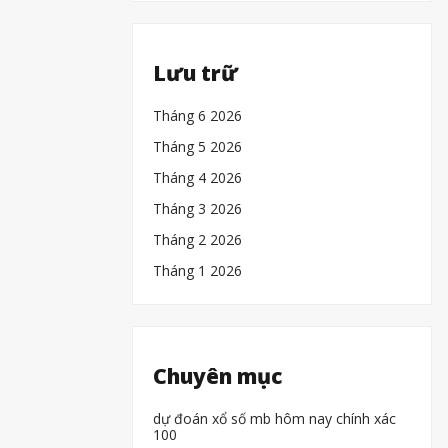
Lưu trữ
Tháng 6 2026
Tháng 5 2026
Tháng 4 2026
Tháng 3 2026
Tháng 2 2026
Tháng 1 2026
Chuyên mục
dự đoán xổ số mb hôm nay chính xác
100