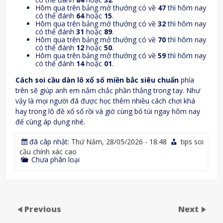
Hôm qua trên bảng mở thưởng có về
47
thì hôm nay
có thể đánh
64
hoặc
15
.
Hôm qua trên bảng mở thưởng có về
32
thì hôm nay
có thể đánh
31
hoặc
89
.
Hôm qua trên bảng mở thưởng có về
70
thì hôm nay
có thể đánh
12
hoặc
50
.
Hôm qua trên bảng mở thưởng có về
59
thì hôm nay
có thể đánh
14
hoặc
01
.
Cách soi cầu dàn lô xổ số miền bắc siêu chuẩn
phía
trên sẽ giúp anh em nắm chắc phần thắng trong tay. Như
vậy là mọi người đã được học thêm nhiều cách chơi khá
hay trong lô đề xổ số rồi và giờ cùng bỏ túi ngay hôm nay
để cùng áp dụng nhé.
đã câp nhật:
Thứ Năm, 28/05/2026 - 18:48
tips soi
cầu chính xác cao
Chưa phân loại
Previous
Next