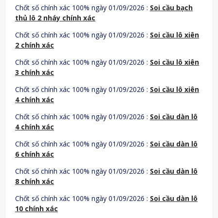
Chốt số chính xác 100% ngày 01/09/2026 :
Soi cầu bạch
thủ lô 2 nháy chính xác
Chốt số chính xác 100% ngày 01/09/2026 :
Soi cầu lô xiên
2 chính xác
Chốt số chính xác 100% ngày 01/09/2026 :
Soi cầu lô xiên
3 chính xác
Chốt số chính xác 100% ngày 01/09/2026 :
Soi cầu lô xiên
4 chính xác
Chốt số chính xác 100% ngày 01/09/2026 :
Soi cầu dàn lô
4 chính xác
Chốt số chính xác 100% ngày 01/09/2026 :
Soi cầu dàn lô
6 chính xác
Chốt số chính xác 100% ngày 01/09/2026 :
Soi cầu dàn lô
8 chính xác
Chốt số chính xác 100% ngày 01/09/2026 :
Soi cầu dàn lô
10 chính xác