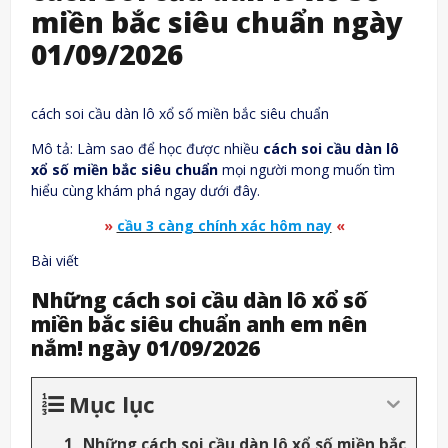
miền bắc siêu chuẩn ngày
01/09/2026
cách soi cầu dàn lô xổ số miền bắc siêu chuẩn
Mô tả: Làm sao để học được nhiều
cách soi cầu dàn lô
xổ số miền bắc siêu chuẩn
mọi người mong muốn tìm
hiểu cùng khám phá ngay dưới đây.
»
cầu 3 càng chính xác hôm nay
«
Bài viết
Những cách soi cầu dàn lô xổ số
miền bắc siêu chuẩn anh em nên
nắm! ngày 01/09/2026
Mục lục
Những cách soi cầu dàn lô xổ số miền bắc