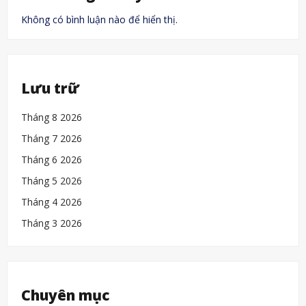
Không có bình luận nào để hiển thị.
Lưu trữ
Tháng 8 2026
Tháng 7 2026
Tháng 6 2026
Tháng 5 2026
Tháng 4 2026
Tháng 3 2026
Chuyên mục