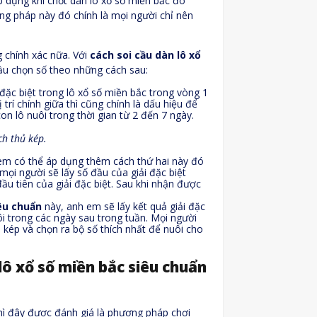
dụng khi chốt dàn lô xổ số miền bắc đó
ương pháp này đó chính là mọi người chỉ nên
g chính xác nữa. Với
cách soi cầu dàn lô xổ
ầu chọn số theo những cách sau:
 đặc biệt trong lô xổ số miền bắc trong vòng 1
trí chính giữa thì cũng chính là dấu hiệu để
n lô nuôi trong thời gian từ 2 đến 7 ngày.
ch thủ kép.
 em có thể áp dụng thêm cách thứ hai này đó
 mọi người sẽ lấy số đầu của giải đặc biệt
ầu tiên của giải đặc biệt. Sau khi nhận được
iêu chuẩn
này, anh em sẽ lấy kết quả giải đặc
ôi trong các ngày sau trong tuần. Mọi người
 kép và chọn ra bộ số thích nhất để nuôi cho
ô xổ số miền bắc siêu chuẩn
hì đây được đánh giá là phương pháp chơi