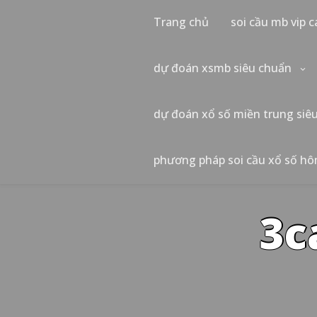
Skip
to
Trang chủ
soi cầu mb vip c
content
dự đoán xsmb siêu chuẩn
dự đoán xổ số miền trung siê
phương pháp soi cầu xổ số hô
3c