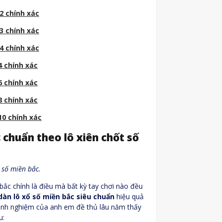
 2 chính xác
 3 chính xác
 4 chính xác
4 chính xác
6 chính xác
8 chính xác
10 chính xác
chuẩn theo lô xiên chốt số
 số miền bắc.
bắc chính là điều mà bất kỳ tay chơi nào đều
dàn lô xổ số miền bắc siêu chuẩn
hiệu quả
 kinh nghiệm của anh em đề thủ lâu năm thấy
u: