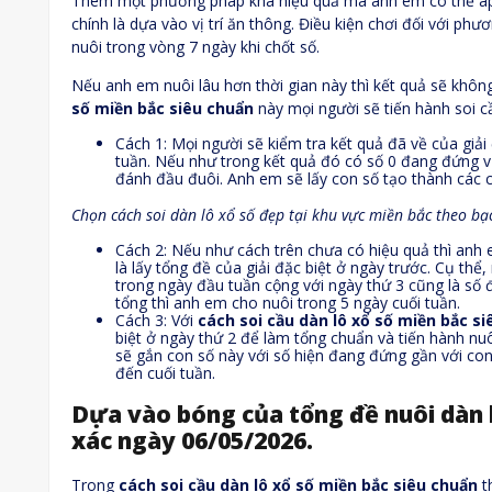
Thêm một phương pháp khá hiệu quả mà anh em có thể áp 
chính là dựa vào vị trí ăn thông. Điều kiện chơi đối với ph
nuôi trong vòng 7 ngày khi chốt số.
Nếu anh em nuôi lâu hơn thời gian này thì kết quả sẽ khôn
số miền bắc siêu chuẩn
này mọi người sẽ tiến hành soi c
Cách 1: Mọi người sẽ kiểm tra kết quả đã về của giải
tuần. Nếu như trong kết quả đó có số 0 đang đứng vị 
đánh đầu đuôi. Anh em sẽ lấy con số tạo thành các co
Chọn cách soi dàn lô xổ số đẹp tại khu vực miền bắc theo bạ
Cách 2: Nếu như cách trên chưa có hiệu quả thì anh
là lấy tổng đề của giải đặc biệt ở ngày trước. Cụ thể,
trong ngày đầu tuần cộng với ngày thứ 3 cũng là số đ
tổng thì anh em cho nuôi trong 5 ngày cuối tuần.
Cách 3: Với
cách soi cầu dàn lô xổ số miền bắc s
biệt ở ngày thứ 2 để làm tổng chuẩn và tiến hành nu
sẽ gắn con số này với số hiện đang đứng gần với con
đến cuối tuần.
Dựa vào bóng của tổng đề nuôi dàn l
xác ngày 06/05/2026.
Trong
cách soi cầu dàn lô xổ số miền bắc siêu chuẩn
t