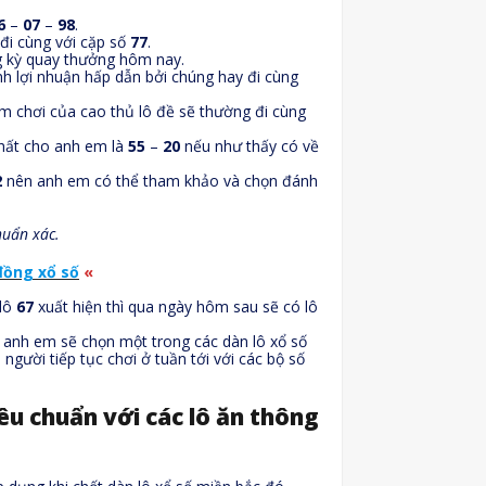
6
–
07
–
98
.
 đi cùng với cặp số
77
.
 kỳ quay thưởng hôm nay.
h lợi nhuận hấp dẫn bởi chúng hay đi cùng
m chơi của cao thủ lô đề sẽ thường đi cùng
ất cho anh em là
55
–
20
nếu như thấy có về
2
nên anh em có thể tham khảo và chọn đánh
huẩn xác.
đồng xổ số
«
 lô
67
xuất hiện thì qua ngày hôm sau sẽ có lô
 anh em sẽ chọn một trong các dàn lô xổ số
i người tiếp tục chơi ở tuần tới với các bộ số
iêu chuẩn với các lô ăn thông