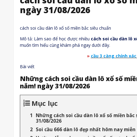
ngày 31/08/2026
cách soi cầu dàn lô xổ số miền bắc siêu chuẩn
Mô tả: Làm sao để học được nhiều
cách soi cầu dàn lô 
muốn tìm hiểu cùng khám phá ngay dưới đây.
»
cầu 3 càng chính xá
Bài viết
Những cách soi cầu dàn lô xổ số miề
nắm! ngày 31/08/2026
Mục lục
Những cách soi cầu dàn lô xổ số miền bắc
31/08/2026
Soi cầu 666 dàn lô đẹp nhất hôm nay miễn