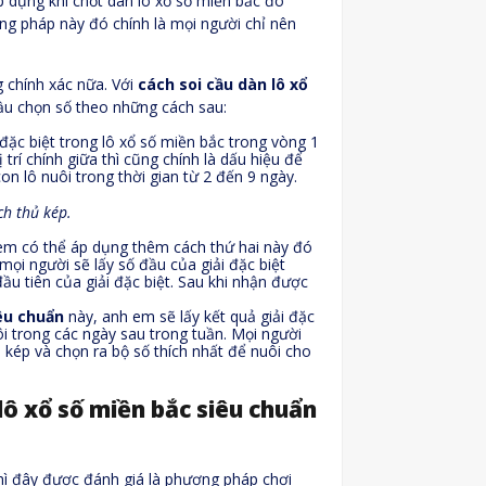
dụng khi chốt dàn lô xổ số miền bắc đó
ương pháp này đó chính là mọi người chỉ nên
g chính xác nữa. Với
cách soi cầu dàn lô xổ
ầu chọn số theo những cách sau:
 đặc biệt trong lô xổ số miền bắc trong vòng 1
trí chính giữa thì cũng chính là dấu hiệu để
n lô nuôi trong thời gian từ 2 đến 9 ngày.
ch thủ kép.
 em có thể áp dụng thêm cách thứ hai này đó
 mọi người sẽ lấy số đầu của giải đặc biệt
ầu tiên của giải đặc biệt. Sau khi nhận được
iêu chuẩn
này, anh em sẽ lấy kết quả giải đặc
ôi trong các ngày sau trong tuần. Mọi người
 kép và chọn ra bộ số thích nhất để nuôi cho
ô xổ số miền bắc siêu chuẩn
hì đây được đánh giá là phương pháp chơi