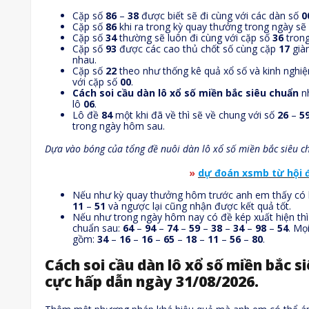
Cặp số
86
–
38
được biết sẽ đi cùng với các dàn số
0
Cặp số
86
khi ra trong kỳ quay thưởng trong ngày sẽ
Cặp số
34
thường sẽ luôn đi cùng với cặp số
36
trong
Cặp số
93
được các cao thủ chốt số cùng cặp
17
giàn
nhau.
Cặp số
22
theo như thống kê quả xổ số và kinh nghiệ
với cặp số
00
.
Cách soi cầu dàn lô xổ số miền bắc siêu chuẩn
nh
lô
06
.
Lô đề
84
một khi đã về thì sẽ về chung với số
26
–
5
trong ngày hôm sau.
Dựa vào bóng của tổng đề nuôi dàn lô xổ số miền bắc siêu c
»
dự đoán xsmb từ hội 
Nếu như kỳ quay thưởng hôm trước anh em thấy có
11
–
51
và ngược lại cũng nhận được kết quả tốt.
Nếu như trong ngày hôm nay có đề kép xuất hiện thì
chuẩn sau:
64
–
94
–
74
–
59
–
38
–
34
–
98
–
54
. Mọ
gồm:
34
–
16
–
16
–
65
–
18
–
11
–
56
–
80
.
Cách soi cầu dàn lô xổ số miền bắc s
cực hấp dẫn ngày 31/08/2026.