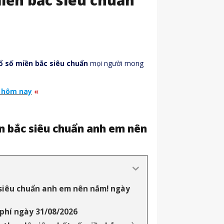
xổ số miền bắc siêu chuẩn
mọi người mong
c hôm nay
«
n bắc siêu chuẩn anh em nên
 siêu chuẩn anh em nên nắm! ngày
 phí ngày 31/08/2026