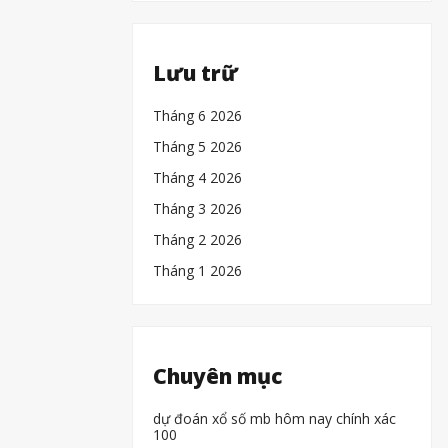
Lưu trữ
Tháng 6 2026
Tháng 5 2026
Tháng 4 2026
Tháng 3 2026
Tháng 2 2026
Tháng 1 2026
Chuyên mục
dự đoán xổ số mb hôm nay chính xác
100