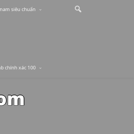
 nam siêu chuẩn
mb chính xác 100
com