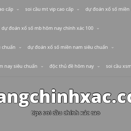
ao cấp
soi cầu mt vip cao cấp
dự đoán xổ số miền
dự đoán xổ số mb hôm nay chính xác 100
u chuẩn
dự đoán xổ số miền nam siêu chuẩn
m nay siêu chuẩn
độc thủ đề hôm nay
soi cầu xs
angchinhxac.
tips soi cầu chính xác cao