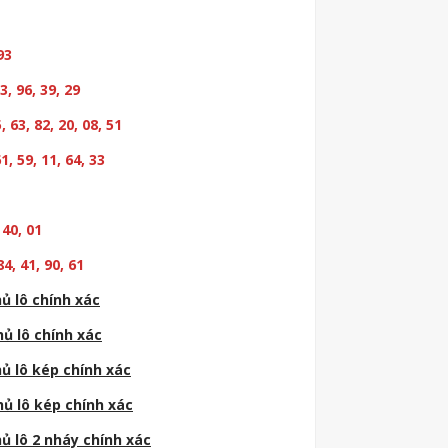
93
3, 96, 39, 29
, 63, 82, 20, 08, 51
61, 59, 11, 64, 33
 40, 01
84, 41, 90, 61
hủ lô chính xác
hủ lô chính xác
hủ lô kép chính xác
hủ lô kép chính xác
hủ lô 2 nháy chính xác