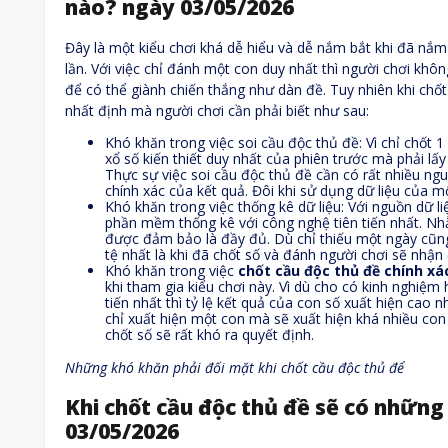
nào? ngày 03/05/2026
Đây là một kiểu chơi khá dễ hiểu và dễ nắm bắt khi đã nắm
lần. Với việc chỉ đánh một con duy nhất thì người chơi khô
để có thể giành chiến thắng như dàn đề. Tuy nhiên khi ch
nhất định mà người chơi cần phải biết như sau:
Khó khăn trong việc soi cầu độc thủ đề: Vì chỉ chốt 
xổ số kiến thiết duy nhất của phiên trước mà phải lấ
Thực sự việc soi cầu độc thủ đề cần có rất nhiều ngu
chính xác của kết quả. Đôi khi sử dụng dữ liệu của 
Khó khăn trong việc thống kê dữ liệu: Với nguồn dữ li
phần mềm thống kê với công nghệ tiên tiến nhất. N
được đảm bảo là đầy đủ. Dù chỉ thiếu một ngày cũng
tệ nhất là khi đã chốt số và đánh người chơi sẽ nhận
Khó khăn trong việc
chốt cầu độc thủ đề chính xá
khi tham gia kiểu chơi này. Vì dù cho có kinh nghiệ
tiến nhất thì tỷ lệ kết quả của con số xuất hiện cao
chỉ xuất hiện một con mà sẽ xuất hiện khá nhiều con 
chốt số sẽ rất khó ra quyết định.
Những khó khăn phải đối mặt khi chốt cầu độc thủ để
Khi chốt cầu độc thủ đề sẽ có nhữn
03/05/2026