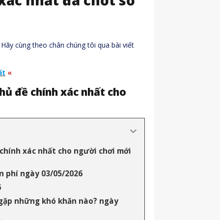
 Hãy cùng theo chân chúng tôi qua bài viết
ất
«
hủ đề chính xác nhất cho
chính xác nhất cho người chơi mới
n phí ngày 03/05/2026
6
ẽ gặp những khó khăn nào? ngày