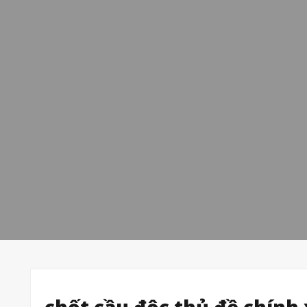
chốt cầu độc thủ đề chính 