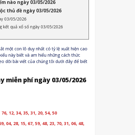
iểm nào ngày 03/05/2026
độc thủ đề ngày 03/05/2026
gày 03/05/2026
ng kết quả xổ số ngày 03/05/2026
ắt một con lô duy nhất có tỷ lệ xuất hiện cao
 kiểu này biết và am hiểu những cách thức
o dõi bài viết của chúng tôi dưới đây để biết
ay miễn phí ngày 03/05/2026
 76, 12, 34, 35, 31, 20, 54, 50
69, 04, 28, 15, 67, 59, 48, 23, 70, 31, 06, 48,