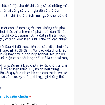
 chốt số độc thủ đề thì cũng sẽ có những mặt
hắc hẳn ai cũng sẽ tham gia để có thể đem
ăn trên chỉ là thử thách mà người chơi có thể
nh một con số nên người chơi không cần phải
hơi khác thì anh em sẽ phải nuôi dàn đề rất
ủ chỉ có 2 trường hợp là đặt ra thì ăn luôn
ày chờ nó xuất hiện. Chí vì thế chỉ cần chuẩn
ố: Sau khi đã thực hiện soi cầu kiểu chơi này
nh xác nhất
để đánh. Với các kiểu chơi khác
àn đề hay dãy lô nào hợp lý nhất. Nhưng với
 xuất hiện cao nhất hoặc nếu nó là con số may
khủng: Đúng là kiểu chơi này rất khó trúng vì
i xổ số kiến thiết. Tuy nhiên nếu trúng
đời với quyết định chính xác của mình. Với số
số tiền cực kỳ khủng thì ngại gì không thử
ề
ền bắc siêu chuẩn
«