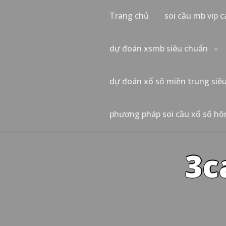
Skip
to
Trang chủ
soi cầu mb vip c
content
dự đoán xsmb siêu chuẩn
dự đoán xổ số miền trung siê
phương pháp soi cầu xổ số hô
3c