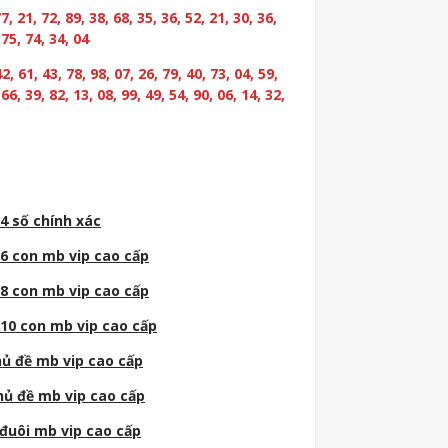
7, 21, 72, 89, 38, 68, 35, 36, 52, 21, 30, 36,
 75, 74, 34, 04
42, 61, 43, 78, 98, 07, 26, 79, 40, 73, 04, 59,
 66, 39, 82, 13, 08, 99, 49, 54, 90, 06, 14, 32,
 4 số chính xác
 6 con mb vip cao cấp
 8 con mb vip cao cấp
 10 con mb vip cao cấp
hủ đề mb vip cao cấp
hủ đề mb vip cao cấp
 đuôi mb vip cao cấp