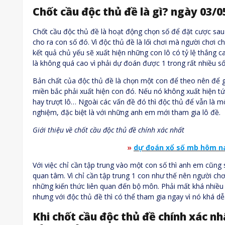
Chốt cầu độc thủ đề là gì? ngày 03/
Chốt cầu độc thủ đề là hoạt động chọn số để đặt cược sau 
cho ra con số đó. Vì độc thủ đề là lối chơi mà người chơi 
kết quả chủ yếu sẽ xuất hiện những con lô có tỷ lệ thắng c
là không quá cao vì phải dự đoán được 1 trong rất nhiều số
Bản chất của độc thủ đề là chọn một con để theo nên để gi
miền bắc phải xuất hiện con đó. Nếu nó không xuất hiện tứ
hay trượt lô… Ngoài các vấn đề đó thì độc thủ để vẫn là m
nghiệm, đặc biệt là với những anh em mới tham gia lô đề.
Giới thiệu về chốt cầu độc thủ đề chính xác nhất
»
dự đoán xổ số mb hôm na
Với việc chỉ cần tập trung vào một con số thì anh em cũng s
quan tâm. Vì chỉ cần tập trung 1 con như thế nên người chơi
những kiến thức liên quan đến bộ môn. Phải mất khá nhiều 
nhưng với độc thủ đề thì có thể tham gia ngay vì nó khá dễ
Khi chốt cầu độc thủ đề chính xác n