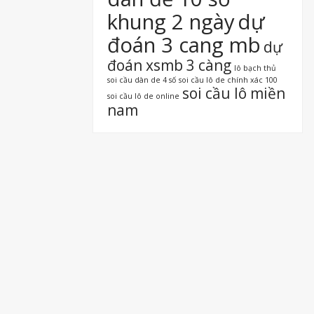
khung 2 ngày
dự
đoán 3 cang mb
dự
đoán xsmb 3 càng
lô bạch thủ
soi cầu dàn de 4 số
soi cầu lô de chính xác 100
soi cầu lô miền
soi cầu lô de online
nam