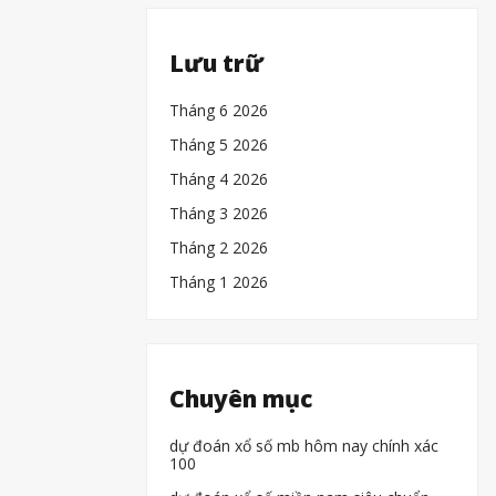
Lưu trữ
Tháng 6 2026
Tháng 5 2026
Tháng 4 2026
Tháng 3 2026
Tháng 2 2026
Tháng 1 2026
Chuyên mục
dự đoán xổ số mb hôm nay chính xác
100