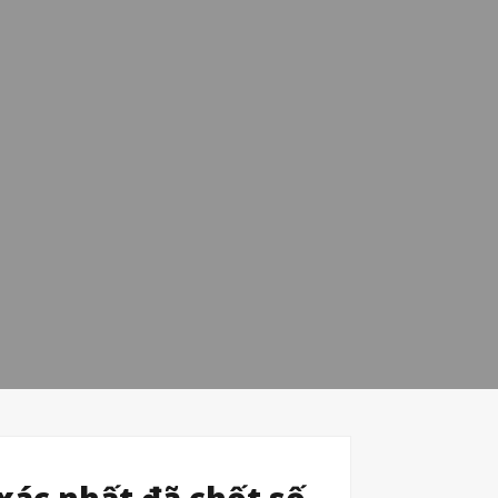
xác nhất đã chốt số