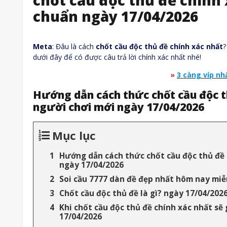
chuẩn ngày 17/04/2026
Meta
: Đâu là cách
chốt cầu độc thủ đề chính xác nhất
?
dưới đây để có được câu trả lời chính xác nhất nhé!
»
3 càng víp nh
Hướng dẫn cách thức chốt cầu độc t
người chơi mới ngày 17/04/2026
Mục lục
Hướng dẫn cách thức chốt cầu độc thủ đề 
ngày 17/04/2026
Soi cầu 7777 dàn đề đẹp nhất hôm nay miễ
Chốt cầu độc thủ đề là gì? ngày 17/04/202
Khi chốt cầu độc thủ đề chính xác nhất s
17/04/2026