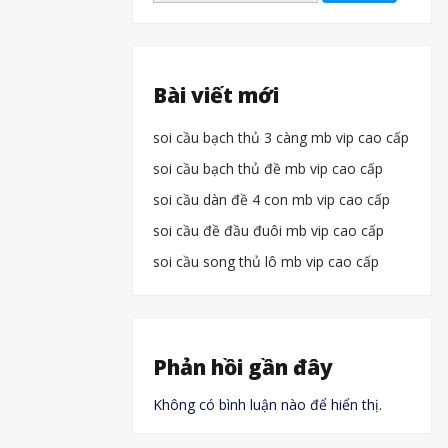
Bài viết mới
soi cầu bạch thủ 3 càng mb vip cao cấp
soi cầu bạch thủ đề mb vip cao cấp
soi cầu dàn đề 4 con mb vip cao cấp
soi cầu đề đầu đuôi mb vip cao cấp
soi cầu song thủ lô mb vip cao cấp
Phản hồi gần đây
Không có bình luận nào để hiển thị.