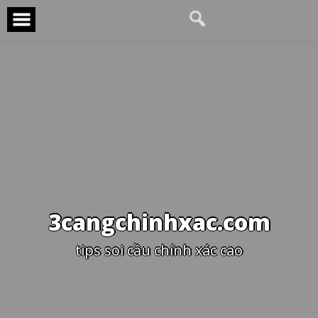
Skip
to
content
3cangchinhxac.com
tips soi cầu chính xác cao