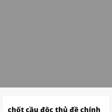
chốt cầu độc thủ đề chính