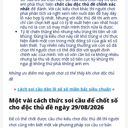
em phải thực hiện
chốt cầu độc thủ đề chính xác
nhất
để đánh. Với các kiểu chơi khác thì người chơi
phải phân tích và nghĩ xem nên nuôi dàn đề hay dãy
lô nào hợp lý nhất. Nhưng với độc thủ đề thì anh em
chỉ cần chọn kết quả có tỷ lệ xuất hiện cao nhất hoặc
nếu nó là con số may mắn mình thích nữa là được.
Tỷ lệ chiến thắng khó nhưng nếu trúng thì tiền về rất
khủng: Đúng là kiểu chơi này rất khó trúng vì chỉ thực
hiện đánh một con trong một đống số của giải xổ số
kiến thiết. Tuy nhiên nếu trúng thưởng với con số đã
chọn thì người chơi có thể đổi đời với quyết định
chính xác của mình. Với số vốn cần bỏ ra không nhiều
nhưng lại thu về được một số tiền cực kỳ khủng thì
ngại gì không thử phải không anh em.
Những ưu điểm mà người chơi có thể thấy khi chơi độc thủ
đề
»
cách soi cầu dàn lô xổ số miền bắc siêu chuẩn
«
Một vài cách thức soi cầu để chốt số
cho độc thủ đề ngày 29/08/2026
Để có thể chốt được cầu cho kiểu chơi độc thủ đề thì người
chơi cũng nên biết một vài phương pháp soi cầu cơ bản