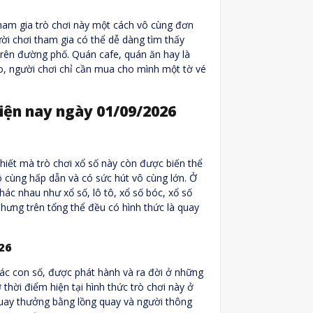
 tham gia trò chơi này một cách vô cùng đơn
gười chơi tham gia có thể dễ dàng tìm thấy
rên đường phố. Quán cafe, quán ăn hay là
o, người chơi chỉ cần mua cho mình một tờ vé
hiện nay ngày 01/09/2026
 thiết mà trò chơi xổ số này còn được biến thể
ô cùng hấp dẫn và có sức hút vô cùng lớn. Ở
khác nhau như xổ số, lô tô, xổ số bóc, xổ số
 nhưng trên tổng thể đều có hình thức là quay
026
các con số, được phát hành và ra đời ở những
ở thời điểm hiện tại hình thức trò chơi này ở
uay thưởng bằng lồng quay và người thông