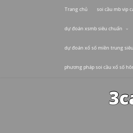
Skip
to
Trang chủ
soi cầu mb vip c
content
dự đoán xsmb siêu chuẩn
dự đoán xổ số miền trung siê
phương pháp soi cầu xổ số hô
3c