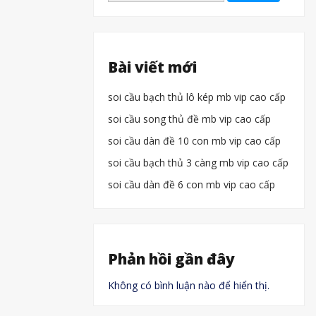
Bài viết mới
soi cầu bạch thủ lô kép mb vip cao cấp
soi cầu song thủ đề mb vip cao cấp
soi cầu dàn đề 10 con mb vip cao cấp
soi cầu bạch thủ 3 càng mb vip cao cấp
soi cầu dàn đề 6 con mb vip cao cấp
Phản hồi gần đây
Không có bình luận nào để hiển thị.