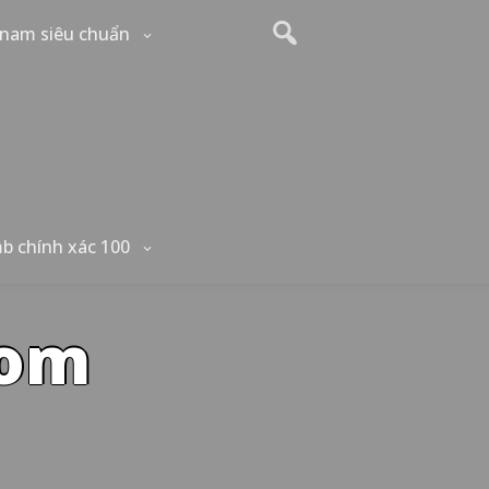
 nam siêu chuẩn
mb chính xác 100
com