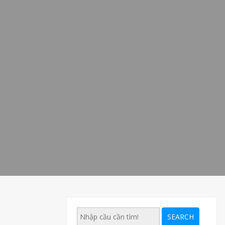
SEARCH