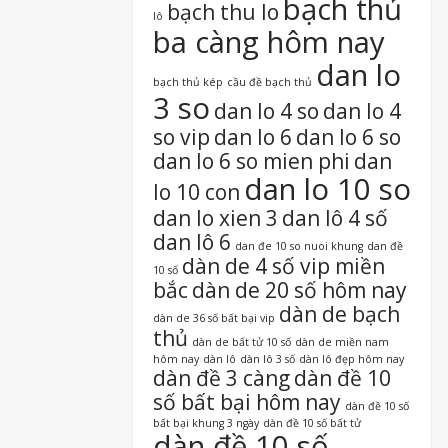
bạch thủ
bạch thu lo
lô
ba càng hôm nay
dan lo
bạch thủ kép
cầu đề bạch thủ
3 so
dan lo 4 so
dan lo 4
so vip
dan lo 6
dan lo 6 so
dan lo 6 so mien phi
dan
dan lo 10 so
lo 10 con
dan lo xien 3
dan lô 4 số
dan lô 6
dan đe 10 so nuoi khung
dan đề
dàn de 4 số vip miền
10 số
bắc
dàn de 20 số hôm nay
dàn de bạch
dàn de 36 số bất bại vip
thủ
dàn de bất tử 10 số
dàn de miền nam
hôm nay
dàn lô
dàn lô 3 số
dàn lô đẹp hôm nay
dàn đề 3 càng
dàn đề 10
số bất bại hôm nay
dàn đề 10 số
bất bại khung 3 ngày
dàn đề 10 số bất tử
dàn đề 10 số