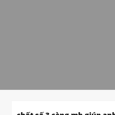
chốt số 3 càng mb giúp an