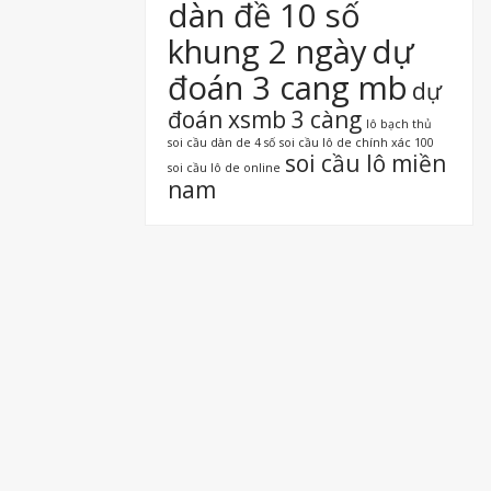
dàn đề 10 số
khung 2 ngày
dự
đoán 3 cang mb
dự
đoán xsmb 3 càng
lô bạch thủ
soi cầu dàn de 4 số
soi cầu lô de chính xác 100
soi cầu lô miền
soi cầu lô de online
nam