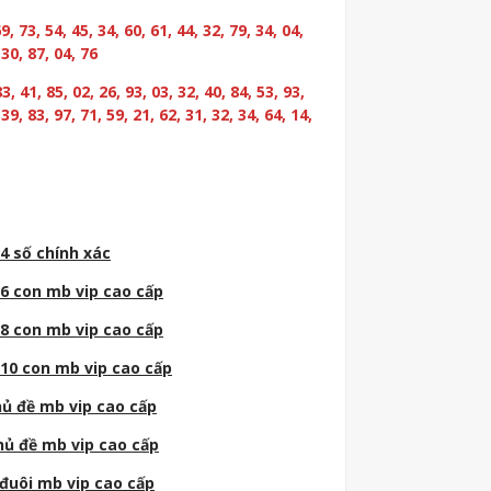
9, 73, 54, 45, 34, 60, 61, 44, 32, 79, 34, 04,
 30, 87, 04, 76
83, 41, 85, 02, 26, 93, 03, 32, 40, 84, 53, 93,
 39, 83, 97, 71, 59, 21, 62, 31, 32, 34, 64, 14,
 4 số chính xác
 6 con mb vip cao cấp
 8 con mb vip cao cấp
 10 con mb vip cao cấp
hủ đề mb vip cao cấp
hủ đề mb vip cao cấp
 đuôi mb vip cao cấp