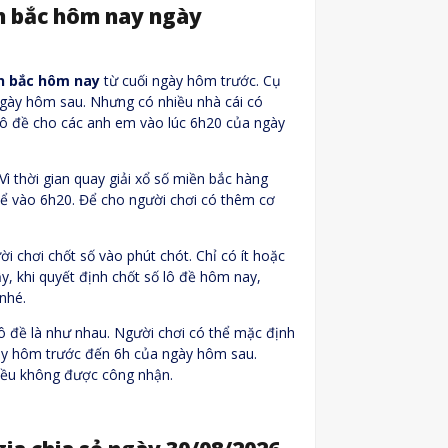
ền bắc hôm nay ngày
n bắc hôm nay
từ cuối ngày hôm trước. Cụ
ngày hôm sau. Nhưng có nhiều nhà cái có
 lô đề cho các anh em vào lúc 6h20 của ngày
 Vì thời gian quay giải xổ số miền bắc hàng
để vào 6h20. Để cho người chơi có thêm cơ
i chơi chốt số vào phút chót. Chỉ có ít hoặc
ậy, khi quyết định chốt số lô đề hôm nay,
 nhé.
lô đề là như nhau. Người chơi có thể mặc định
ngày hôm trước đến 6h của ngày hôm sau.
 đều không được công nhận.