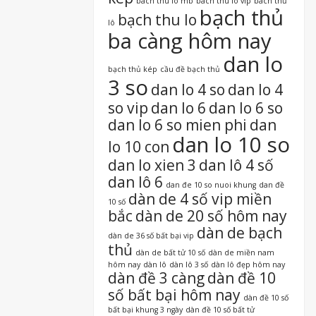
bach thu lo mb
bach thu lo vip
bach thủ
bạch thủ
bạch thu lo
lô
ba càng hôm nay
dan lo
bạch thủ kép
cầu đề bạch thủ
3 so
dan lo 4 so
dan lo 4
so vip
dan lo 6
dan lo 6 so
dan lo 6 so mien phi
dan
dan lo 10 so
lo 10 con
dan lo xien 3
dan lô 4 số
dan lô 6
dan đe 10 so nuoi khung
dan đề
dàn de 4 số vip miền
10 số
bắc
dàn de 20 số hôm nay
dàn de bạch
dàn de 36 số bất bại vip
thủ
dàn de bất tử 10 số
dàn de miền nam
hôm nay
dàn lô
dàn lô 3 số
dàn lô đẹp hôm nay
dàn đề 3 càng
dàn đề 10
số bất bại hôm nay
dàn đề 10 số
bất bại khung 3 ngày
dàn đề 10 số bất tử