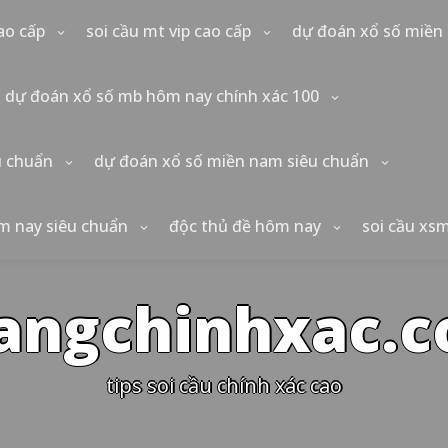
ao cấp
soi cầu mt vip cao cấp
dự đoán xổ số miền
dự đoán xổ số mb hôm nay chính xác 100
u chuẩn
dự đoán xổ số miền nam siêu chuẩn
m nay siêu chuẩn
độc thủ đề hôm nay
soi cầu xs
angchinhxac.
tips soi cầu chính xác cao