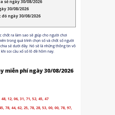
a sẻ ngày 30/08/2026
gày 30/08/2026
c đó ngày 30/08/2026
 chốt ra làm sao sẽ giúp cho người chơi
ên trong quá trình chọn số và chốt số người
chia sẻ dưới đây. Nó sẽ là những thông tin vô
khi soi cầu xổ số lô đề hôm nay.
ay miễn phí ngày 30/08/2026
 48, 12, 06, 31, 71, 52, 45, 47
45, 78, 44, 62, 25, 78, 28, 53, 00, 00, 78, 97,