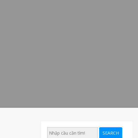
SEARCH