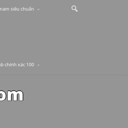
 nam siêu chuẩn
mb chính xác 100
com