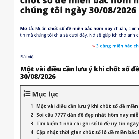
chúng tôi ngày 30/08/2026
Mô tả
: Muốn
chốt số đề miền bắc hôm nay
chuẩn, chín
tin mà chúng tôi chia sẻ dưới đây. Nó sẽ giúp ích cho anh 
»
3 càng miền bắc ch
Bài viết
Một vài điều cần lưu ý khi chốt số 
30/08/2026
Mục lục
Một vài điều cần lưu ý khi chốt số đề miề
Soi cầu 7777 dàn đề đẹp nhất hôm nay miễ
Tìm kiếm 1 nhà cái ghi số lô đề uy tín ngà
Cập nhật thời gian chốt số lô đề miền bắ