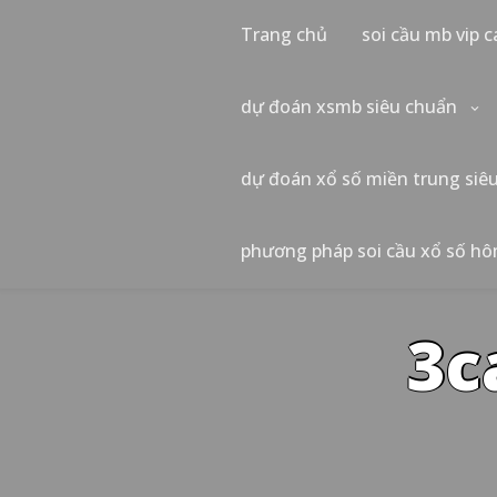
Skip
to
Trang chủ
soi cầu mb vip c
content
dự đoán xsmb siêu chuẩn
dự đoán xổ số miền trung siê
phương pháp soi cầu xổ số hô
3c