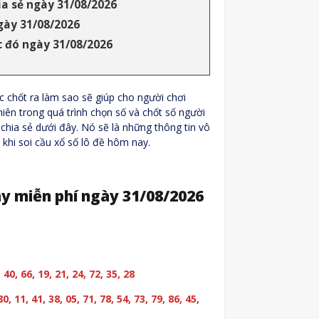
a sẻ ngày 31/08/2026
gày 31/08/2026
c đó ngày 31/08/2026
 chốt ra làm sao sẽ giúp cho người chơi
ên trong quá trình chọn số và chốt số người
chia sẻ dưới đây. Nó sẽ là những thông tin vô
khi soi cầu xổ số lô đề hôm nay.
ay miễn phí ngày 31/08/2026
 40, 66, 19, 21, 24, 72, 35, 28
80, 11, 41, 38, 05, 71, 78, 54, 73, 79, 86, 45,