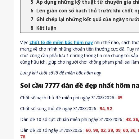
Áp dụng những kỹ thuật từ chuyên gia chi
Lên giàn con số bạch thủ trước khi chốt n
Ghi chép lại những kết quả của ngày trướ
Kết luận
Việc
chốt lô đề miền bắc hôm nay
như thế nào, cách thức
mang về cho mình những khoản tiền thưởng cực đã. Tuy nhi
chơi cũng cần phải lưu 1 những thông tin mà chúng tôi sắp 
cùng hữu ích, giúp cho người chơi không phạm phải sai lầm 
Lưu ý khi chốt số lô đề miền bắc hôm nay
Soi cầu 7777 dàn đề đẹp nhất hôm n
Chốt số bạch thủ đề miễn phí ngày 31/08/2026 :
05
Chốt số song thủ đề ngày 31/08/2026 :
94, 52
Dàn đề 10 số cực chuẩn miễn phí ngày 31/08/2026 :
48, 36,
Dàn đề 20 số ngày 31/08/2026 :
60, 99, 02, 39, 09, 60, 36, 
78