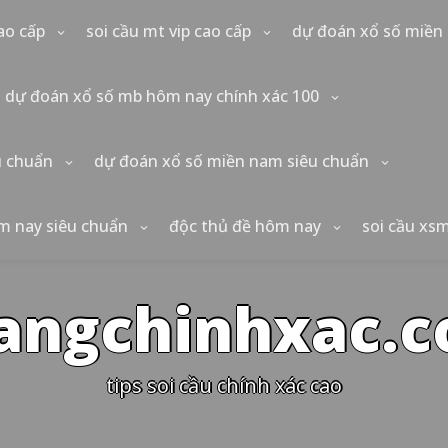
ao cấp
soi cầu mt vip cao cấp
dự đoán xổ số miền
dự đoán xổ số mb hôm nay chính xác 100
u chuẩn
dự đoán xổ số miền nam siêu chuẩn
m nay siêu chuẩn
độc thủ đề hôm nay
soi cầu xs
angchinhxac.
tips soi cầu chính xác cao