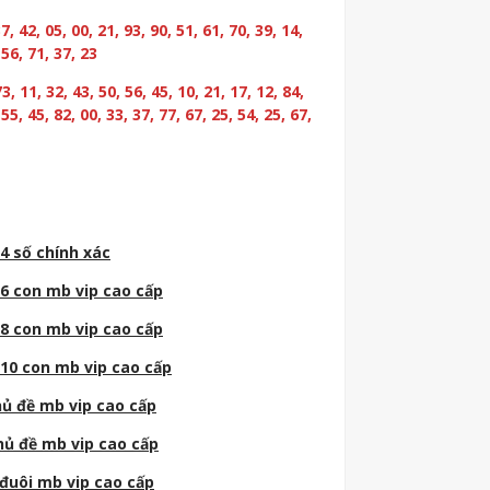
7, 42, 05, 00, 21, 93, 90, 51, 61, 70, 39, 14,
 56, 71, 37, 23
73, 11, 32, 43, 50, 56, 45, 10, 21, 17, 12, 84,
 55, 45, 82, 00, 33, 37, 77, 67, 25, 54, 25, 67,
 4 số chính xác
 6 con mb vip cao cấp
 8 con mb vip cao cấp
 10 con mb vip cao cấp
hủ đề mb vip cao cấp
hủ đề mb vip cao cấp
 đuôi mb vip cao cấp