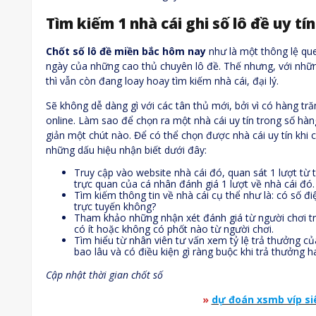
Tìm kiếm 1 nhà cái ghi số lô đề uy t
Chốt số lô đề miền bắc hôm nay
như là một thông lệ que
ngày của những cao thủ chuyên lô đề. Thế nhưng, với nh
thì vẫn còn đang loay hoay tìm kiếm nhà cái, đại lý.
Sẽ không dễ dàng gì với các tân thủ mới, bởi vì có hàng tr
online. Làm sao để chọn ra một nhà cái uy tín trong số hà
giản một chút nào. Để có thể chọn được nhà cái uy tín khi
những dấu hiệu nhận biết dưới đây:
Truy cập vào website nhà cái đó, quan sát 1 lượt t
trực quan của cá nhân đánh giá 1 lượt về nhà cái đó.
Tìm kiếm thông tin về nhà cái cụ thể như là: có số đi
trực tuyến không?
Tham khảo những nhận xét đánh giá từ người chơi trướ
có ít hoặc không có phốt nào từ người chơi.
Tìm hiểu từ nhân viên tư vấn xem tỷ lệ trả thưởng củ
bao lâu và có điều kiện gì ràng buộc khi trả thưởng h
Cập nhật thời gian chốt số
»
dự đoán xsmb víp si