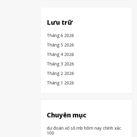
Lưu trữ
Tháng 6 2026
Tháng 5 2026
Tháng 4 2026
Tháng 3 2026
Tháng 2 2026
Tháng 1 2026
Chuyên mục
dự đoán xổ số mb hôm nay chính xác
100