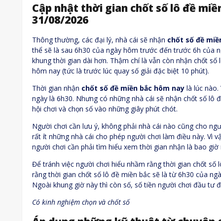
Cập nhật thời gian chốt số lô đề mi
31/08/2026
Thông thường, các đại lý, nhà cái sẽ nhận
chốt số đề miề
thể sẽ là sau 6h30 của ngày hôm trước đến trước 6h của 
khung thời gian dài hơn. Thậm chí là vẫn còn nhận chốt số
hôm nay (tức là trước lúc quay số giải đặc biệt 10 phút).
Thời gian nhận
chốt số đề miền bắc hôm nay
là lúc nào.
ngày là 6h30. Nhưng có những nhà cái sẽ nhận chốt số lô 
hội chơi và chọn số vào những giây phút chót.
Người chơi cần lưu ý, không phải nhà cái nào cũng cho ngườ
rất ít những nhà cái cho phép người chơi làm điều này. Vì v
người chơi cần phải tìm hiểu xem thời gian nhận là bao giờ
Để tránh việc người chơi hiểu nhầm rằng thời gian chốt số 
rằng thời gian chốt số lô đề miền bắc sẽ là từ 6h30 của 
Ngoài khung giờ này thì còn số, số tiền người chơi đầu tư
Có kinh nghiệm chọn và chốt số