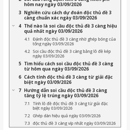
hôm nay ngày 03/09/2026
Nghiên cứu cách dự đoán độc thủ đề 3
càng chuẩn xác ngày 03/09/2026
Thế nào là soi cầu độc thủ đề 3 càng hiệu
quả nhất ngày 03/09/2026
Đánh độc thủ đề 3 càng nhờ ghép bóng của
tổng ngày 03/09/2026
Soi cầu độc thủ đề 3 càng bằng lô đề kép
ngày 03/09/2026
Tìm hiểu cách soi cầu độc thủ đề 3 càng
từ hôm qua ngày 03/09/2026
Cách tính độc thủ đề 3 càng từ giải đặc
biệt ngày 03/09/2026
Hướng dẫn soi cầu độc thủ đề 3 càng
tăng tỷ lệ trúng ngày 03/09/2026
Tính lô đề độc thủ đề 3 càng từ giải đặc
biệt ngày 03/09/2026
Ghép dàn hiệu quả ngày 03/09/2026
độc thủ đề 3 càng víp nhất ngày 03/09/2026