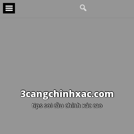
Skip
to
content
3cangchinhxac.com
tips soi cầu chính xác cao