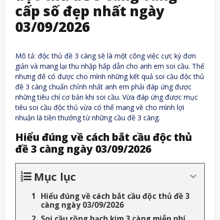
cấp số đẹp nhất ngày
03/09/2026
Mô tả: độc thủ đề 3 càng sẽ là một công việc cực kỳ đơn
giản và mang lại thu nhập hấp dẫn cho anh em soi cầu. Thế
nhưng để có được cho mình những kết quả soi cầu độc thủ
đề 3 càng chuẩn chỉnh nhất anh em phải đáp ứng được
những tiêu chí cơ bản khi soi cầu. Vừa đáp ứng được mục
tiêu soi cầu độc thủ vừa có thể mang về cho mình lợi
nhuận là tiền thưởng từ những cầu đề 3 càng.
Hiểu đúng về cách bắt cầu độc thủ
đề 3 càng ngày 03/09/2026
Mục lục
Hiểu đúng về cách bắt cầu độc thủ đề 3
càng ngày 03/09/2026
Soi cầu rồng bạch kim 3 càng miễn phí