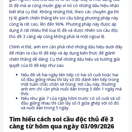
lô đề mà ai cũng muốn gặp vì nó có những dấu hiệu nhận
biết khá cụ thể. Không những thế, theo các chuyên gia thì
tỷ lệ giành chiến thắng khi soi cầu bằng phương pháp này
cũng là rất cao, lên đến 96%. Phương pháp này được áp
dụng ở rất nhiều thể loại lô đề và được nhiên soi cầu độc
thủ đề 3 càng víp cũng không phải là một ngoại lệ.
Chính vì thế, anh em cần phải nhớ những dấu hiệu dưới đây
để nhận ra cầu lô đề kép và áp dụng kiến thức để giành
chiến thắng dễ dàng. Cụ thể những dấu hiệu và hướng giải
quyết của lô đề kép như sau:
Nếu đề về hai ngày liên tiếp có hai số cuối hoặc hai
số đầu giống nhau thì lấy số đó đánh liên tiếp trong
một tuần chắc chắn sẽ trúng. Với cầu này, thường
anh em chỉ cần phải nuôi dàn trong 3 đến 1 ngày mà
thôi.
Nếu như giải 7 của ngày hôm trước có số cuối và số
đầu giống nhau thì cần lấy số ở giữa ghép với số đó
và nuôi dàn trong 5 ngày.
Tìm hiểu cách soi cầu độc thủ đề 3
càng từ hôm qua ngày 03/09/2026