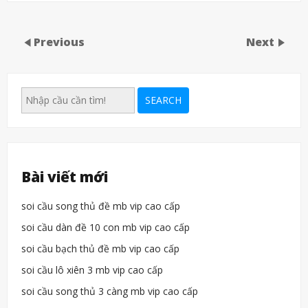
Previous
Next
SEARCH
Bài viết mới
soi cầu song thủ đề mb vip cao cấp
soi cầu dàn đề 10 con mb vip cao cấp
soi cầu bạch thủ đề mb vip cao cấp
soi cầu lô xiên 3 mb vip cao cấp
soi cầu song thủ 3 càng mb vip cao cấp