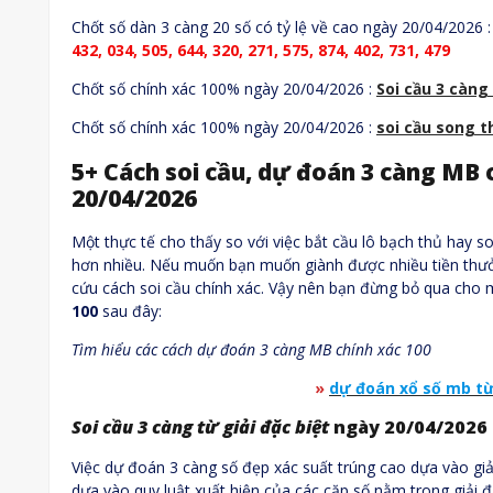
Chốt số dàn 3 càng 20 số có tỷ lệ về cao ngày 20/04/2026 
432, 034, 505, 644, 320, 271, 575, 874, 402, 731, 479
Chốt số chính xác 100% ngày 20/04/2026 :
Soi cầu 3 càng
Chốt số chính xác 100% ngày 20/04/2026 :
soi cầu song 
5+ Cách soi cầu, dự đoán 3 càng MB 
20/04/2026
Một thực tế cho thấy so với việc bắt cầu lô bạch thủ hay s
hơn nhiều. Nếu muốn bạn muốn giành được nhiều tiền thưởng
cứu cách soi cầu chính xác. Vậy nên bạn đừng bỏ qua cho 
100
sau đây:
Tìm hiểu các cách dự đoán 3 càng MB chính xác 100
»
dự đoán xổ số mb từ
Soi cầu 3 càng từ giải đặc biệt
ngày 20/04/2026
Việc dự đoán 3 càng số đẹp xác suất trúng cao dựa vào giả
dựa vào quy luật xuất hiện của các cặp số nằm trong giải đ