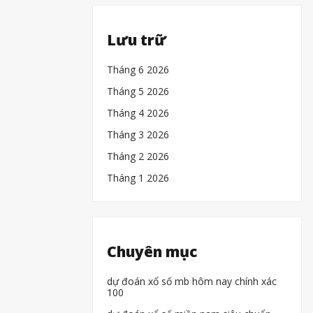
Lưu trữ
Tháng 6 2026
Tháng 5 2026
Tháng 4 2026
Tháng 3 2026
Tháng 2 2026
Tháng 1 2026
Chuyên mục
dự đoán xổ số mb hôm nay chính xác
100