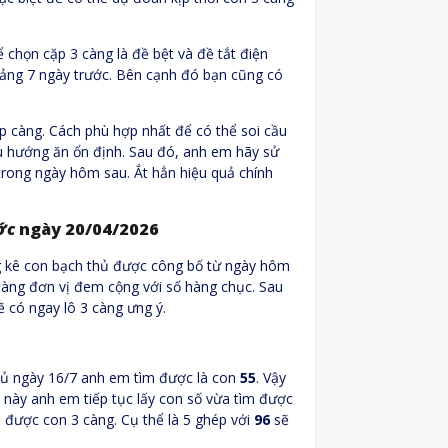
chọn cặp 3 càng là đề bệt và đề tắt điện
hoảng 7 ngày trước. Bên cạnh đó bạn cũng có
 càng. Cách phù hợp nhất để có thể soi cầu
u hướng ăn ổn định. Sau đó, anh em hãy sử
rong ngày hôm sau. Ắt hẳn hiệu quả chính
ớc
ngày 20/04/2026
g kê con bạch thủ được công bố từ ngày hôm
 hàng đơn vị đem cộng với số hàng chục. Sau
 có ngay lô 3 càng ưng ý.
thủ ngày 16/7 anh em tìm được là con
55
. Vậy
c này anh em tiếp tục lấy con số vừa tìm được
 được con 3 càng. Cụ thể là 5 ghép với
96
sẽ