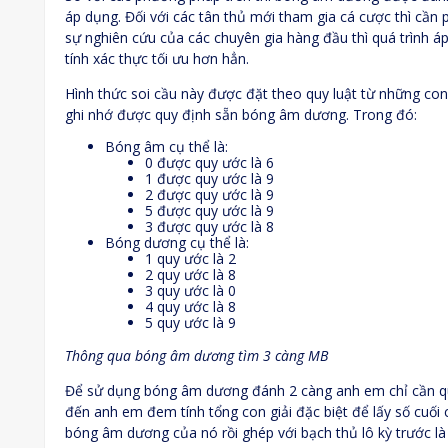
áp dụng. Đối với các tân thủ mới tham gia cá cược thì cần p
sự nghiên cứu của các chuyên gia hàng đầu thì quá trình 
tính xác thực tối ưu hơn hẳn.
Hình thức soi cầu này được đặt theo quy luật từ những con
ghi nhớ được quy định sẵn bóng âm dương. Trong đó:
Bóng âm cụ thể là:
0 được quy ước là 6
1 được quy ước là 9
2 được quy ước là 9
5 được quy ước là 9
3 được quy ước là 8
Bóng dương cụ thể là:
1 quy ước là 2
2 quy ước là 8
3 quy ước là 0
4 quy ước là 8
5 quy ước là 9
Thông qua bóng âm dương tìm 3 càng MB
Để sử dụng bóng âm dương đánh 2 càng anh em chỉ cần qua
đến anh em đem tính tổng con giải đặc biệt để lấy số cuối
bóng âm dương của nó rồi ghép với bạch thủ lô kỳ trước l