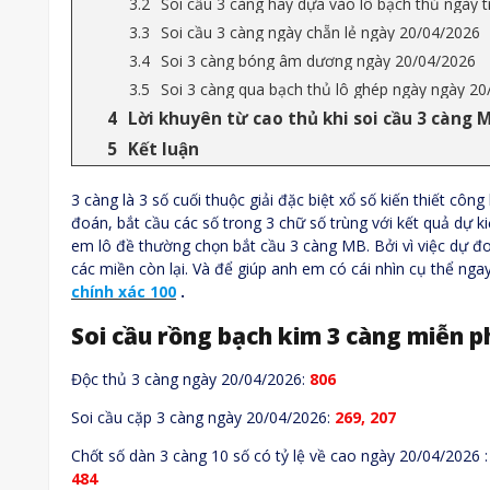
Soi cầu 3 càng hay dựa vào lô bạch thủ ngày 
Soi cầu 3 càng ngày chẵn lẻ ngày 20/04/2026
Soi 3 càng bóng âm dương ngày 20/04/2026
Soi 3 càng qua bạch thủ lô ghép ngày ngày 2
Lời khuyên từ cao thủ khi soi cầu 3 càng 
Kết luận
3 càng là 3 số cuối thuộc giải đặc biệt xổ số kiến thiết công
đoán, bắt cầu các số trong 3 chữ số trùng với kết quả dự 
em lô đề thường chọn bắt cầu 3 càng MB. Bởi vì việc dự đ
các miền còn lại. Và để giúp anh em có cái nhìn cụ thể ng
chính xác 100
.
Soi cầu rồng bạch kim 3 càng miễn 
Độc thủ 3 càng ngày 20/04/2026:
806
Soi cầu cặp 3 càng ngày 20/04/2026:
269, 207
Chốt số dàn 3 càng 10 số có tỷ lệ về cao ngày 20/04/2026 
484