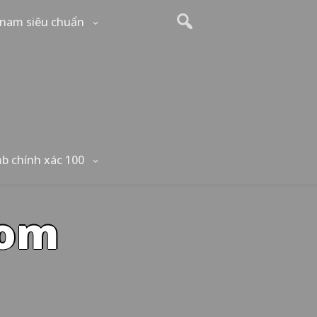
 nam siêu chuẩn
mb chính xác 100
com