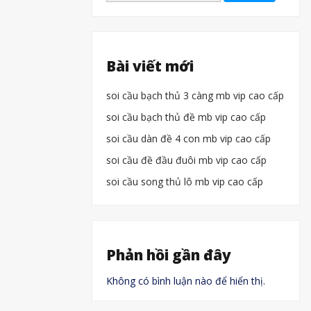
Bài viết mới
soi cầu bạch thủ 3 càng mb vip cao cấp
soi cầu bạch thủ đề mb vip cao cấp
soi cầu dàn đề 4 con mb vip cao cấp
soi cầu đề đầu đuôi mb vip cao cấp
soi cầu song thủ lô mb vip cao cấp
Phản hồi gần đây
Không có bình luận nào để hiển thị.