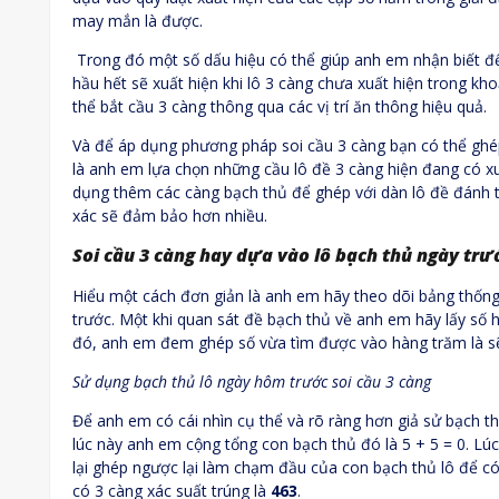
may mắn là được.
Trong đó một số dấu hiệu có thể giúp anh em nhận biết để 
hầu hết sẽ xuất hiện khi lô 3 càng chưa xuất hiện trong k
thể bắt cầu 3 càng thông qua các vị trí ăn thông hiệu quả.
Và để áp dụng phương pháp soi cầu 3 càng bạn có thể ghép
là anh em lựa chọn những cầu lô đề 3 càng hiện đang có x
dụng thêm các càng bạch thủ để ghép với dàn lô đề đánh t
xác sẽ đảm bảo hơn nhiều.
Soi cầu 3 càng hay dựa vào lô bạch thủ ngày trư
Hiểu một cách đơn giản là anh em hãy theo dõi bảng thốn
trước. Một khi quan sát đề bạch thủ về anh em hãy lấy số
đó, anh em đem ghép số vừa tìm được vào hàng trăm là sẽ
Sử dụng bạch thủ lô ngày hôm trước soi cầu 3 càng
Để anh em có cái nhìn cụ thể và rõ ràng hơn giả sử bạch 
lúc này anh em cộng tổng con bạch thủ đó là 5 + 5 = 0. Lú
lại ghép ngược lại làm chạm đầu của con bạch thủ lô để có
có 3 càng xác suất trúng là
463
.