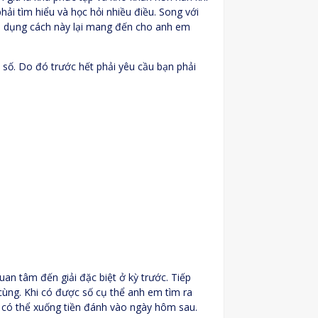
hải tìm hiểu và học hỏi nhiều điều. Song với
áp dụng cách này lại mang đến cho anh em
 số. Do đó trước hết phải yêu cầu bạn phải
n tâm đến giải đặc biệt ở kỳ trước. Tiếp
 cùng. Khi có được số cụ thể anh em tìm ra
à có thể xuống tiền đánh vào ngày hôm sau.