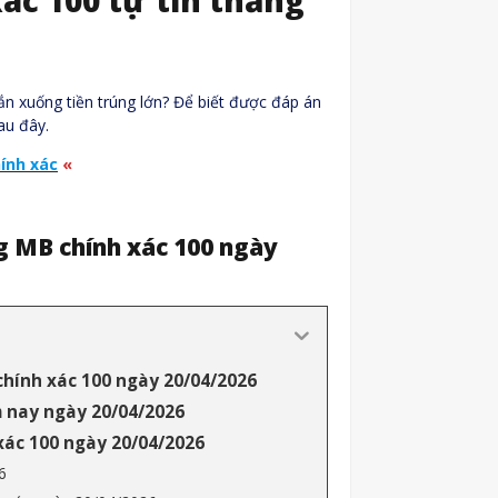
n xuống tiền trúng lớn? Để biết được đáp án
au đây.
hính xác
«
g MB chính xác 100 ngày
chính xác 100 ngày 20/04/2026
m nay ngày 20/04/2026
xác 100 ngày 20/04/2026
6