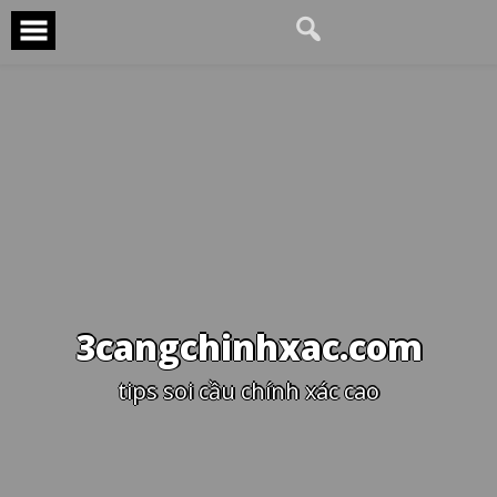
Skip
to
content
3cangchinhxac.com
tips soi cầu chính xác cao