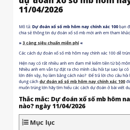
11/04/2026
Mô tả:
Dự đoán xổ số mb hôm nay chính xác 100
bạn đã
chia sẻ thông tin dự đoán xổ số mb mời anh em tham khảo
»
3 càng siêu chuẩn miễn phí
«
Các cách dự đoán xổ số mb hôm nay chính xác 100 dễ trún
Hiện nay có rất nhiều anh em đam mê kiếm tiền từ bộ môn
Nhiều anh em vẫn tự đặt ra cho mình câu hỏi tại sao lại có
lớn đến vậy, họ làm bằng cách nào? Để trả lời cho câu hỏi 
dụng cách
dự đoán xổ số mb hôm nay chính xác 100
để
muốn trúng lớn hãy tìm hiểu các cách dự đoán ở bài viết d
Thắc mắc: Dự đoán xổ số mb hôm nay
nào? ngày 11/04/2026
Mục lục