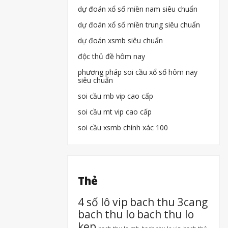
dự đoán xổ số miền nam siêu chuẩn
dự đoán xổ số miền trung siêu chuẩn
dự đoán xsmb siêu chuẩn
độc thủ đề hôm nay
phương pháp soi cầu xổ số hôm nay
siêu chuẩn
soi cầu mb vip cao cấp
soi cầu mt vip cao cấp
soi cầu xsmb chính xác 100
Thẻ
4 số lô vip
bach thu 3cang
bach thu lo
bach thu lo
kep