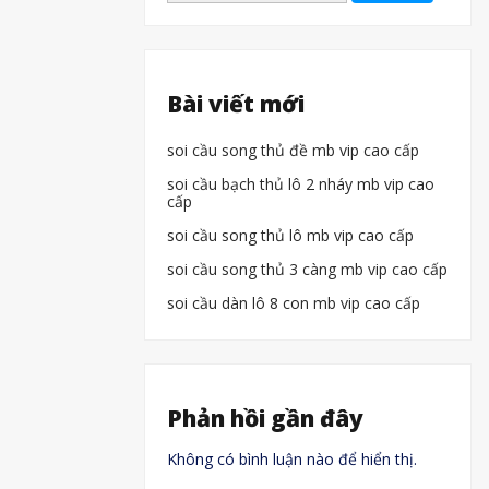
Bài viết mới
soi cầu song thủ đề mb vip cao cấp
soi cầu bạch thủ lô 2 nháy mb vip cao
cấp
soi cầu song thủ lô mb vip cao cấp
soi cầu song thủ 3 càng mb vip cao cấp
soi cầu dàn lô 8 con mb vip cao cấp
Phản hồi gần đây
Không có bình luận nào để hiển thị.