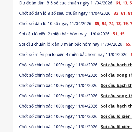
Dự đoán dàn lô 6 số cực chuẩn ngày 11/04/2026 :
61, 13, 5
Chốt số dàn lô 8 số siêu chuẩn ngày 11/04/2026 :
33, 61, 81
Chốt số dàn lô 10 số ngày 11/04/2026 :
85, 94, 74, 18, 19, 
Soi cầu lô xiên 2 miền bắc hôm nay 11/04/2026 :
51, 15
Soi cầu chuẩn lô xiên 3 miền bắc hôm nay 11/04/2026 :
65,
Chốt số miễn phí lô xiên 4 miền bắc hôm nay 11/04/2026 :
Chốt số chính xác 100% ngày 11/04/2026 :
Soi cầu bạch t
Chốt số chính xác 100% ngày 11/04/2026 :
Soi cầu song t
Chốt số chính xác 100% ngày 11/04/2026 :
Soi cầu bạch t
Chốt số chính xác 100% ngày 11/04/2026 :
Soi cầu song t
Chốt số chính xác 100% ngày 11/04/2026 :
Soi cầu bạch t
Chốt số chính xác 100% ngày 11/04/2026 :
Soi cầu lô xiên
Chốt số chính xác 100% ngày 11/04/2026 :
Soi cầu lô xiên