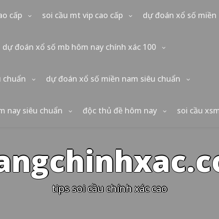
ao cấp
soi cầu mt vip cao cấp
dự đoán xổ số miền
dự đoán xổ số mb hôm nay chính xác 100
u chuẩn
dự đoán xổ số miền nam siêu chuẩn
m nay siêu chuẩn
độc thủ đề hôm nay
soi cầu xs
angchinhxac.
tips soi cầu chính xác cao