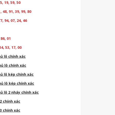
5, 19, 59, 50
, 48, 91, 39, 99, 80
77, 94, 07, 24, 46
 86, 01
34, 53, 17, 00
hủ lô chính xác
hủ lô chính xác
hủ lô kép chính xác
hủ lô kép chính xác
hủ lô 2 nháy chính xác
 2 chính xác
 3 chính xác