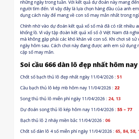
những ngày trong tuần. Với kết quả dự đoán này mang đến 
người tìm đến. Vì vậy đây là lựa chọn hàng đầu của anh e
dụng cách này để mang về con số may mắn nhất trong ngà
Chính nhờ vào dự đoán kết quả xổ số mà đã có rất nhiều an
khổng lồ. Vì vậy tập đoàn kết quả xổ số ở Việt Nam đã ng
mà không gặp phải các khó khăn về con số. Khi chơi sẽ 
ngày hôm sau. Cách chơi này đang được anh em sử dụng rất
cặp số may mắn.
Soi cầu 666 dàn lô đẹp nhất hôm nay
Chốt số bạch thủ lô đẹp nhất ngày 11/04/2026 :
51
Cầu bạch thủ lô kép mb hôm nay 11/04/2026 :
22
Song thủ thủ lô miễn phí ngày 11/04/2026 :
24, 13
Dự đoán song thủ lô kép hôm nay 11/04/2026 :
55 – 77
Bạch thủ lô 2 nháy miền bắc 11/04/2026 :
06
Chốt số dàn lô 4 số miễn phí ngày 11/04/2026 :
65, 84, 58, 