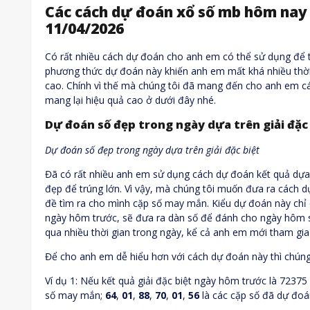
Các cách dự đoán xổ số mb hôm nay 
11/04/2026
Có rất nhiều cách dự đoán cho anh em có thể sử dụng để 
phương thức dự đoán này khiến anh em mất khá nhiều thời
cao. Chính vì thế mà chúng tôi đã mang đến cho anh em cá
mang lại hiệu quả cao ở dưới đây nhé.
Dự đoán số đẹp trong ngày dựa trên giải đặc
Dự đoán số đẹp trong ngày dựa trên giải đặc biệt
Đã có rất nhiều anh em sử dụng cách dự đoán kết quả dựa t
đẹp để trúng lớn. Vì vậy, mà chúng tôi muốn đưa ra cách
đề tìm ra cho mình cặp số may mắn. Kiểu dự đoán này chỉ c
ngày hôm trước, sẽ đưa ra dàn số để đánh cho ngày hôm 
qua nhiều thời gian trong ngày, kể cả anh em mới tham gi
Để cho anh em dễ hiểu hơn với cách dự đoán này thì chúng t
Ví dụ 1: Nếu kết quả giải đặc biệt ngày hôm trước là 7237
số may mắn;
64
,
01
,
88
,
70
,
01
,
56
là các cặp số đã dự đo