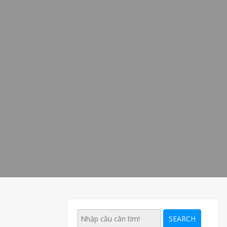
SEARCH