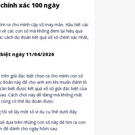
chính xác 100 ngày
tìm ra cho mình cặp số may mắn. Hầu hết các
 về các con số mà không đem lại hiệu quả
c cách dự đoán kết quả xổ số chính xác nhất,
 biệt ngày 11/04/2026
rên giải đặc biệt chọn ra cho mình con số
 dự đoán này để cho anh em khi muốn đánh lô
ần biết được kết quả xổ số giải đặc biệt của
sau. Cách chơi này dễ dàng mà không mất
a cũng có thể dự đoán được.
ôi sẽ lấy một số ví dụ cụ thể dưới đây.
5 sẽ dựa trên những con số này để tìm ra con
án để đánh cho ngày hôm sau.