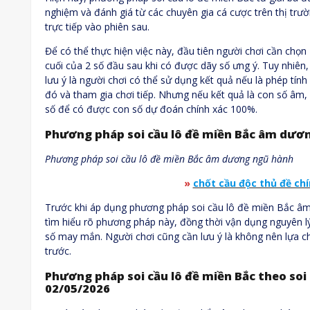
nghiệm và đánh giá từ các chuyên gia cá cược trên thị trườn
trực tiếp vào phiên sau.
Để có thể thực hiện việc này, đầu tiên người chơi cần chọn 
cuối của 2 số đầu sau khi có được dãy số ưng ý. Tuy nhiên,
lưu ý là người chơi có thể sử dụng kết quả nếu là phép tín
đó và tham gia chơi tiếp. Nhưng nếu kết quả là con số âm,
số để có được con số dự đoán chính xác 100%.
Phương pháp soi cầu lô đề miền Bắc âm dươ
Phương pháp soi cầu lô đề miền Bắc âm dương ngũ hành
»
chốt cầu độc thủ đề ch
Trước khi áp dụng phương pháp soi cầu lô đề miền Bắc âm
tìm hiểu rõ phương pháp này, đồng thời vận dụng nguyên 
số may mắn. Người chơi cũng cần lưu ý là không nên lựa c
trước.
Phương pháp soi cầu lô đề miền Bắc theo soi
02/05/2026