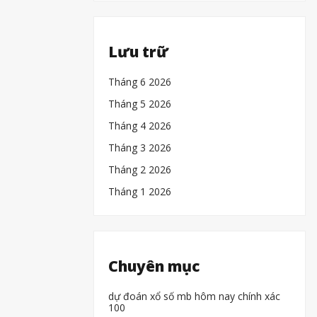
Lưu trữ
Tháng 6 2026
Tháng 5 2026
Tháng 4 2026
Tháng 3 2026
Tháng 2 2026
Tháng 1 2026
Chuyên mục
dự đoán xổ số mb hôm nay chính xác
100