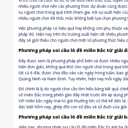
Vì trò chơi cá cược xổ số, lô đề dưới hình thức trực tuyến
nhiều người chơi nên các phương thức dự đoán cũng được 
vụ người chơi trong quá trình tham gia. Với sự xuất hiện c
nhiều người chơi đã thắc mắc không biết lựa chọn phương 
Việc phương pháp có hiệu quả hay không còn phụ thuộc v
pháp đó. Hiện nay trên thị trường xuất hiện rất nhiều phư
đây sẽ giới thiệu cho người chơi một số phương thức hiệu 
Phương pháp soi cầu lô đề miền Bắc từ giải đ
Đây được xem là phương pháp phổ biến và được nhiều ngườ
hiện đơn giản, không quá khó cho người chơi trong quá trì
tất cả 6 đài, được chia đều vào các ngày trong tuần, bao 
Quảng Ninh và Nam Định. Tuy nhiên, hiện nay mỗi ngày đài
Đó chính là lý do người chơi cần tìm hiểu bảng kết quả chí
số miền Bắc trong phiên gần đây nhất trước khi áp dụng p
VIP miền bắc ngày mai từ giải thưởng lớn có thể kể đến là:
đặc biệt hôm nay, ghép đôi con số đầu và số đuôi của giải
Phương pháp soi cầu lô đề miền Bắc từ giải 
Hiện nay, phương pháp soi cầu lô đề miền Bắc từ giải ba đư