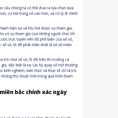
vào cầu chúng ta có thể đưa ra lựa chọn dựa
hơn, cơ hội trúng số cao hơn, và có tỷ lệ chính
t Nam hiện tại và thu hút được sự tham gia,
 còn có sự tham gia của những người chơi chỉ
cược trực tuyến nên độ phổ biến của xổ số,
xổ số, lô đề phát triển nhất là xổ số miền
 trò chơi xổ số, lô đề trên thị trường cá
gia, đặc biệt là tại các kỳ quay số mở thưởng
 kinh nghiệm, kiến thức và thực tế chỉ là trò
m những thủ thuật mới trong quá trình tham
iền bắc chính xác ngày