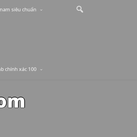
 nam siêu chuẩn
mb chính xác 100
com