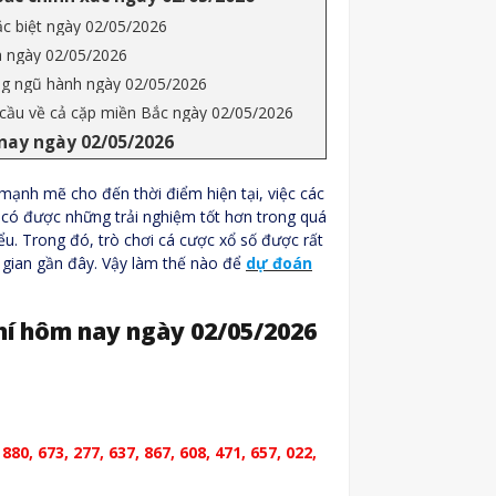
ặc biệt ngày 02/05/2026
a ngày 02/05/2026
ng ngũ hành ngày 02/05/2026
 cầu về cả cặp miền Bắc ngày 02/05/2026
 nay ngày 02/05/2026
 mạnh mẽ cho đến thời điểm hiện tại, việc các
 có được những trải nghiệm tốt hơn trong quá
ểu. Trong đó, trò chơi cá cược xổ số được rất
i gian gần đây. Vậy làm thế nào để
dự đoán
phí hôm nay ngày 02/05/2026
:
880, 673, 277, 637, 867, 608, 471, 657, 022,