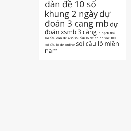
dàn đề 10 số
khung 2 ngày
dự
đoán 3 cang mb
dự
đoán xsmb 3 càng
lô bạch thủ
soi cầu dàn de 4 số
soi cầu lô de chính xác 100
soi cầu lô miền
soi cầu lô de online
nam