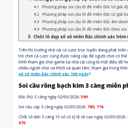
Phương pháp soi cầu lô đề miền Bắc từ giải đ
Phương pháp soi cầu lô đề miền Bắc từ giải b
Phương pháp soi cầu lô đề miền Bắc âm dươ
Phương pháp soi cầu lô đề miền Bắc theo soi
Chốt lô đẹp xổ số miền Bắc chính xác hôm
Trên thị trường nhà cái cá cược trực tuyến đang phát triển
trò chơi cá cược cũng được nâng cấp để người chơi có thể
trình tham gia chơi game tại nhà cái cũng là một điều dễ hi
nhiều người chơi ưa thích và quan tâm, tham gia trong thờ
xổ số miền bắc chính xác 100 ngày
?
Soi cầu rồng bạch kim 3 càng miễn 
Độc thủ 3 càng ngày 02/05/2026:
590
Soi cầu cặp 3 càng ngày 02/05/2026:
780, 716
Chốt số dàn 3 càng 10 số có tỷ lệ về cao ngày 02/05/2026 
070