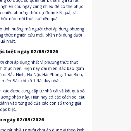
 đang có được sự quan tâm, tham gia từ rất
nghiên cứu ngày càng nhiều để có thể phục
ủa nhiều phương thức dự đoán kết quả, rất
thức nào mới thực sự hiệu quả.
ào tình huống mà người chơi áp dụng phương
ơng thức nghiên cứu mới, phần nội dung dưới
quả nhất.
ặc biệt ngày 02/05/2026
i chơi áp dụng nhất vì phương thức thực
nh thực hiện. Hiện nay đài miền Bắc bao gồm
gồm: Bắc Ninh, Hà Nội, Hải Phòng, Thái Bình,
 miền Bắc chỉ xổ 1 đài duy nhất.
nh xác được cung cấp từ nhà cái về kết quả xổ
hương pháp này. Hiện nay có các cách soi cầu
 đánh vào tổng số của các con số trong giải
 đặc biệt,…
ba ngày 02/05/2026
ợc rất nhiều người chơi áp dụng vì theo kinh