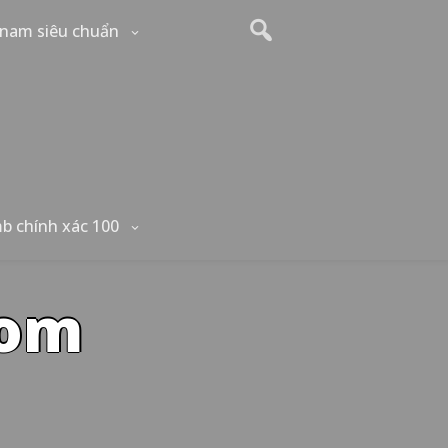
 nam siêu chuẩn
mb chính xác 100
com