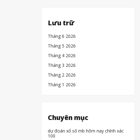
Lưu trữ
Tháng 6 2026
Tháng 5 2026
Tháng 4 2026
Tháng 3 2026
Tháng 2 2026
Tháng 1 2026
Chuyên mục
dự đoán xổ số mb hôm nay chính xác
100