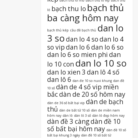
bach thu lo mb
bach thu lo vip
bach thủ
bạch thủ
bạch thu lo
lô
ba càng hôm nay
dan lo
bạch thủ kép
cầu đề bạch thủ
3 so
dan lo 4 so
dan lo 4
so vip
dan lo 6
dan lo 6 so
dan lo 6 so mien phi
dan
dan lo 10 so
lo 10 con
dan lo xien 3
dan lô 4 số
dan lô 6
dan đe 10 so nuoi khung
dan đề
dàn de 4 số vip miền
10 số
bắc
dàn de 20 số hôm nay
dàn de bạch
dàn de 36 số bất bại vip
thủ
dàn de bất tử 10 số
dàn de miền nam
hôm nay
dàn lô
dàn lô 3 số
dàn lô đẹp hôm nay
dàn đề 3 càng
dàn đề 10
số bất bại hôm nay
dàn đề 10 số
bất bại khung 3 ngày
dàn đề 10 số bất tử