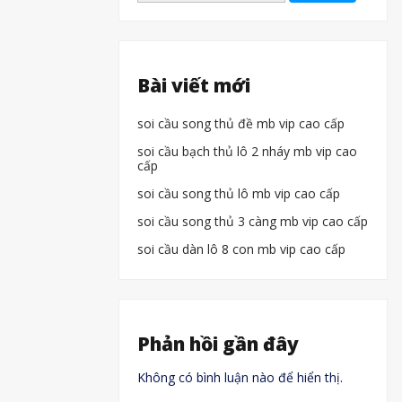
Bài viết mới
soi cầu song thủ đề mb vip cao cấp
soi cầu bạch thủ lô 2 nháy mb vip cao
cấp
soi cầu song thủ lô mb vip cao cấp
soi cầu song thủ 3 càng mb vip cao cấp
soi cầu dàn lô 8 con mb vip cao cấp
Phản hồi gần đây
Không có bình luận nào để hiển thị.