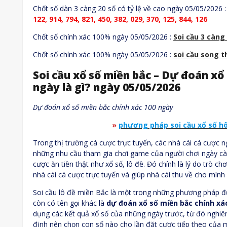
Chốt số dàn 3 càng 20 số có tỷ lệ về cao ngày 05/05/2026 
122, 914, 794, 821, 450, 382, 029, 370, 125, 844, 126
Chốt số chính xác 100% ngày 05/05/2026 :
Soi cầu 3 càng
Chốt số chính xác 100% ngày 05/05/2026 :
soi cầu song 
Soi cầu xổ số miền bắc – Dự đoán xổ
ngày là gì? ngày 05/05/2026
Dự đoán xổ số miền bắc chính xác 100 ngày
»
phương pháp soi cầu xổ số h
Trong thị trường cá cược trực tuyến, các nhà cái cá cược 
những nhu cầu tham gia chơi game của người chơi ngày càng
cược ăn tiền thật như xổ số, lô đề. Đó chính là lý do trò c
nhà cái cá cược trực tuyến và giúp nhà cái thu về cho mình
Soi cầu lô đề miền Bắc là một trong những phương pháp đư
còn có tên gọi khác là
dự đoán xổ số miền bắc chính xá
dụng các kết quả xổ số của những ngày trước, từ đó nghiên
định nên chọn con số nào cho lần đặt cược tiếp theo của 