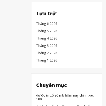
Lưu trữ
Tháng 6 2026
Tháng 5 2026
Tháng 4 2026
Tháng 3 2026
Tháng 2 2026
Tháng 1 2026
Chuyên mục
dự đoán xổ số mb hôm nay chính xác
100