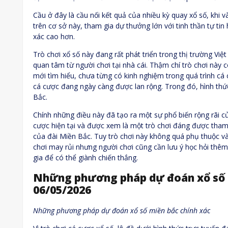
Cầu ở đây là cầu nối kết quả của nhiều kỳ quay xổ số, khi 
trên cơ sở này, tham gia dự thưởng lớn với tinh thần tự tin 
xác cao hơn.
Trò chơi xổ số này đang rất phát triển trong thị trường Việ
quan tâm từ người chơi tại nhà cái. Thậm chí trò chơi này
mới tìm hiểu, chưa từng có kinh nghiệm trong quá trình cá 
cá cược đang ngày càng được lan rộng. Trong đó, hình thức 
Bắc.
Chính những điều này đã tạo ra một sự phổ biến rộng rãi của
cược hiện tại và được xem là một trò chơi đáng được tham 
của đài Miền Bắc. Tuy trò chơi này không quá phụ thuộc vào
chơi may rủi nhưng người chơi cũng cần lưu ý học hỏi thê
gia để có thể giành chiến thắng.
Những phương pháp dự đoán xổ số m
06/05/2026
Những phương pháp dự đoán xổ số miền bắc chính xác