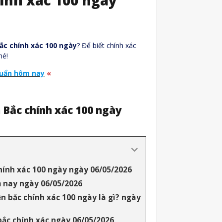
ắc chính xác 100 ngày
? Để biết chính xác
hé!
huẩn hôm nay
«
Bắc chính xác 100 ngày
hính xác 100 ngày ngày 06/05/2026
m nay ngày 06/05/2026
ền bắc chính xác 100 ngày là gì? ngày
ắc chính xác ngày 06/05/2026