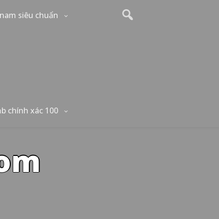
 nam siêu chuẩn
mb chính xác 100
com