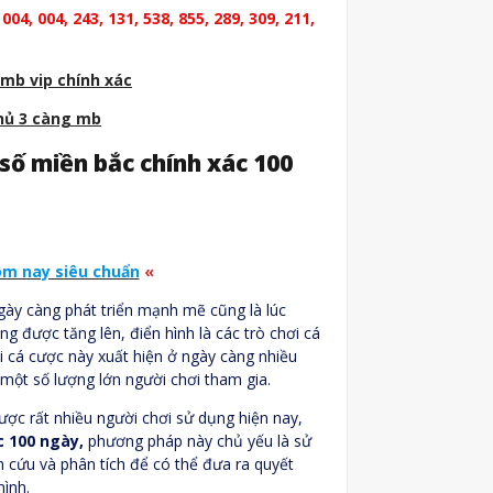
:
004, 004, 243, 131, 538, 855, 289, 309, 211,
 mb vip chính xác
thủ 3 càng mb
 số miền bắc chính xác 100
ôm nay siêu chuẩn
«
ngày càng phát triển mạnh mẽ cũng là lúc
 được tăng lên, điển hình là các trò chơi cá
hơi cá cược này xuất hiện ở ngày càng nhiều
 một số lượng lớn người chơi tham gia.
ợc rất nhiều người chơi sử dụng hiện nay,
c 100 ngày,
phương pháp này chủ yếu là sử
 cứu và phân tích để có thể đưa ra quyết
mình.