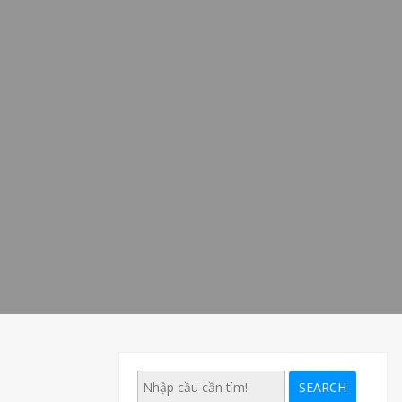
SEARCH