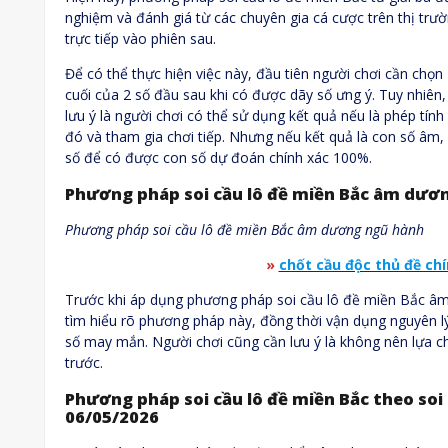
nghiệm và đánh giá từ các chuyên gia cá cược trên thị trườn
trực tiếp vào phiên sau.
Để có thể thực hiện việc này, đầu tiên người chơi cần chọn 
cuối của 2 số đầu sau khi có được dãy số ưng ý. Tuy nhiên,
lưu ý là người chơi có thể sử dụng kết quả nếu là phép tín
đó và tham gia chơi tiếp. Nhưng nếu kết quả là con số âm,
số để có được con số dự đoán chính xác 100%.
Phương pháp soi cầu lô đề miền Bắc âm dươ
Phương pháp soi cầu lô đề miền Bắc âm dương ngũ hành
»
chốt cầu độc thủ đề ch
Trước khi áp dụng phương pháp soi cầu lô đề miền Bắc âm
tìm hiểu rõ phương pháp này, đồng thời vận dụng nguyên 
số may mắn. Người chơi cũng cần lưu ý là không nên lựa c
trước.
Phương pháp soi cầu lô đề miền Bắc theo soi
06/05/2026