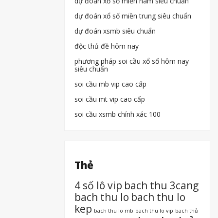
dự đoán xổ số miền nam siêu chuẩn
dự đoán xổ số miền trung siêu chuẩn
dự đoán xsmb siêu chuẩn
độc thủ đề hôm nay
phương pháp soi cầu xổ số hôm nay
siêu chuẩn
soi cầu mb vip cao cấp
soi cầu mt vip cao cấp
soi cầu xsmb chính xác 100
Thẻ
4 số lô vip
bach thu 3cang
bach thu lo
bach thu lo
kep
bach thu lo mb
bach thu lo vip
bach thủ