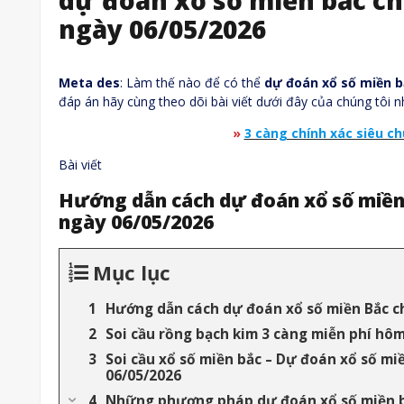
ngày 06/05/2026
Meta des
: Làm thế nào để có thể
dự đoán xổ số miền b
đáp án hãy cùng theo dõi bài viết dưới đây của chúng tôi n
»
3 càng chính xác siêu c
Bài viết
Hướng dẫn cách dự đoán xổ số miền 
ngày 06/05/2026
Mục lục
Hướng dẫn cách dự đoán xổ số miền Bắc c
Soi cầu rồng bạch kim 3 càng miễn phí hô
Soi cầu xổ số miền bắc – Dự đoán xổ số mi
06/05/2026
Những phương pháp dự đoán xổ số miền b