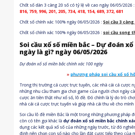
Chốt số dàn 3 càng 20 số có tỷ lệ về cao ngày 06/05/2026 
816, 759, 996, 201, 205, 734, 418, 154, 689, 372, 681
Chốt số chính xác 100% ngày 06/05/2026 :
Soi cầu 3 càng
Chốt số chính xác 100% ngày 06/05/2026 :
soi cầu song 
Soi cầu xổ số miền bắc – Dự đoán xổ
ngày là gì? ngày 06/05/2026
Dự đoán xổ số miền bắc chính xác 100 ngày
»
phương pháp soi cầu xổ số h
Trong thị trường cá cược trực tuyến, các nhà cái cá cược 
những nhu cầu tham gia chơi game của người chơi ngày càng
cược ăn tiền thật như xổ số, lô đề. Đó chính là lý do trò c
nhà cái cá cược trực tuyến và giúp nhà cái thu về cho mình
Soi cầu lô đề miền Bắc là một trong những phương pháp đư
còn có tên gọi khác là
dự đoán xổ số miền bắc chính xá
dụng các kết quả xổ số của những ngày trước, từ đó nghiên
định nên chọn con số nào cho lần đặt cược tiếp theo của 