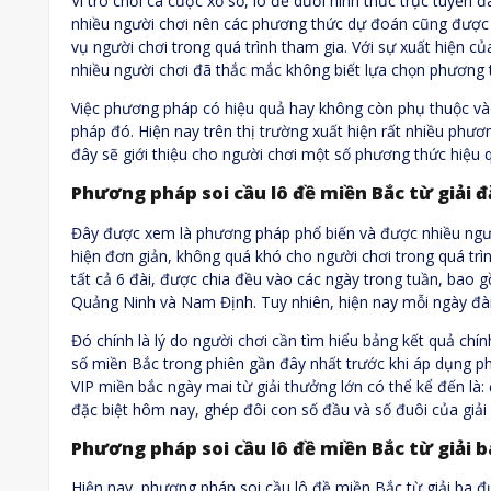
Vì trò chơi cá cược xổ số, lô đề dưới hình thức trực tuyến
nhiều người chơi nên các phương thức dự đoán cũng được 
vụ người chơi trong quá trình tham gia. Với sự xuất hiện c
nhiều người chơi đã thắc mắc không biết lựa chọn phương 
Việc phương pháp có hiệu quả hay không còn phụ thuộc v
pháp đó. Hiện nay trên thị trường xuất hiện rất nhiều phư
đây sẽ giới thiệu cho người chơi một số phương thức hiệu 
Phương pháp soi cầu lô đề miền Bắc từ giải đ
Đây được xem là phương pháp phổ biến và được nhiều ngườ
hiện đơn giản, không quá khó cho người chơi trong quá trì
tất cả 6 đài, được chia đều vào các ngày trong tuần, bao 
Quảng Ninh và Nam Định. Tuy nhiên, hiện nay mỗi ngày đài
Đó chính là lý do người chơi cần tìm hiểu bảng kết quả chí
số miền Bắc trong phiên gần đây nhất trước khi áp dụng p
VIP miền bắc ngày mai từ giải thưởng lớn có thể kể đến là:
đặc biệt hôm nay, ghép đôi con số đầu và số đuôi của giải
Phương pháp soi cầu lô đề miền Bắc từ giải 
Hiện nay, phương pháp soi cầu lô đề miền Bắc từ giải ba đư