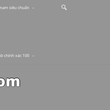
 nam siêu chuẩn
mb chính xác 100
com