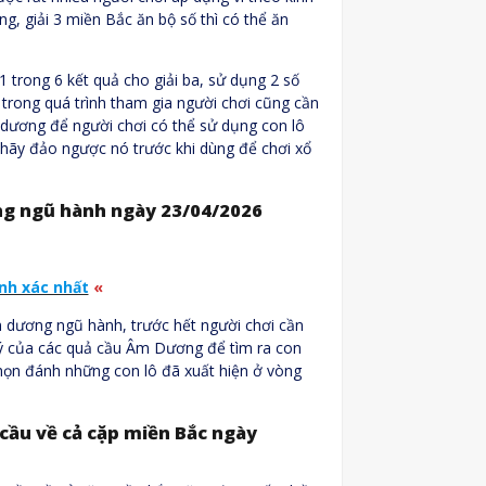
g, giải 3 miền Bắc ăn bộ số thì có thể ăn
1 trong 6 kết quả cho giải ba, sử dụng 2 số
 trong quá trình tham gia người chơi cũng cần
h dương để người chơi có thể sử dụng con lô
 hãy đảo ngược nó trước khi dùng để chơi xổ
ng ngũ hành ngày 23/04/2026
ính xác nhất
«
 dương ngũ hành, trước hết người chơi cần
lý của các quả cầu Âm Dương để tìm ra con
họn đánh những con lô đã xuất hiện ở vòng
 cầu về cả cặp miền Bắc ngày