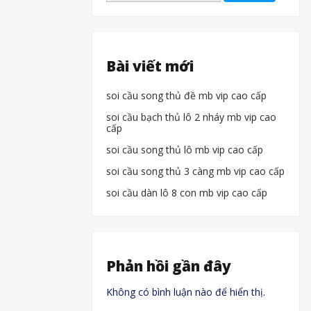
Bài viết mới
soi cầu song thủ đề mb vip cao cấp
soi cầu bạch thủ lô 2 nháy mb vip cao
cấp
soi cầu song thủ lô mb vip cao cấp
soi cầu song thủ 3 càng mb vip cao cấp
soi cầu dàn lô 8 con mb vip cao cấp
Phản hồi gần đây
Không có bình luận nào để hiển thị.