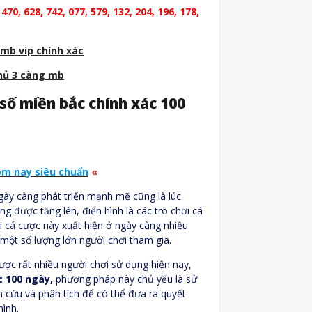
:
470, 628, 742, 077, 579, 132, 204, 196, 178,
 mb vip chính xác
thủ 3 càng mb
 số miền bắc chính xác 100
ôm nay siêu chuẩn
«
ngày càng phát triển mạnh mẽ cũng là lúc
 được tăng lên, điển hình là các trò chơi cá
hơi cá cược này xuất hiện ở ngày càng nhiều
 một số lượng lớn người chơi tham gia.
ợc rất nhiều người chơi sử dụng hiện nay,
c 100 ngày,
phương pháp này chủ yếu là sử
 cứu và phân tích để có thể đưa ra quyết
mình.