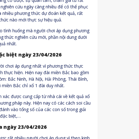
 đang có được sự quan tâm, tham gia từ rất
nghiên cứu ngày càng nhiều để có thể phục
ủa nhiều phương thức dự đoán kết quả, rất
thức nào mới thực sự hiệu quả.
ào tình huống mà người chơi áp dụng phương
ơng thức nghiên cứu mới, phần nội dung dưới
quả nhất.
ặc biệt ngày 23/04/2026
i chơi áp dụng nhất vì phương thức thực
nh thực hiện. Hiện nay đài miền Bắc bao gồm
gồm: Bắc Ninh, Hà Nội, Hải Phòng, Thái Bình,
 miền Bắc chỉ xổ 1 đài duy nhất.
nh xác được cung cấp từ nhà cái về kết quả xổ
hương pháp này. Hiện nay có các cách soi cầu
 đánh vào tổng số của các con số trong giải
 đặc biệt,…
ba ngày 23/04/2026
ợc rất nhiều người chơi áp dụng vì theo kinh