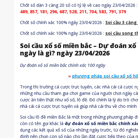
Chốt số dàn 3 càng 20 số có tỷ lệ về cao ngày 23/04/2026 
489, 857, 181, 296, 687, 528, 211, 704, 583, 791, 379
Chốt số chính xác 100% ngày 23/04/2026 :
Soi cầu 3 càng
Chốt số chính xác 100% ngày 23/04/2026 :
soi cầu song 
Soi cầu xổ số miền bắc – Dự đoán xổ
ngày là gì? ngày 23/04/2026
Dự đoán xổ số miền bắc chính xác 100 ngày
»
phương pháp soi cầu xổ số h
Trong thị trường cá cược trực tuyến, các nhà cái cá cược 
những nhu cầu tham gia chơi game của người chơi ngày càng
cược ăn tiền thật như xổ số, lô đề. Đó chính là lý do trò c
nhà cái cá cược trực tuyến và giúp nhà cái thu về cho mình
Soi cầu lô đề miền Bắc là một trong những phương pháp đư
còn có tên gọi khác là
dự đoán xổ số miền bắc chính xá
dụng các kết quả xổ số của những ngày trước, từ đó nghiên
định nên chọn con số nào cho lần đặt cược tiếp theo của 