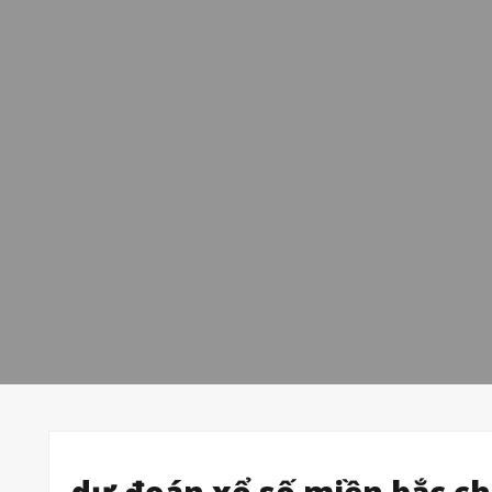
dự đoán xổ số miền bắc ch