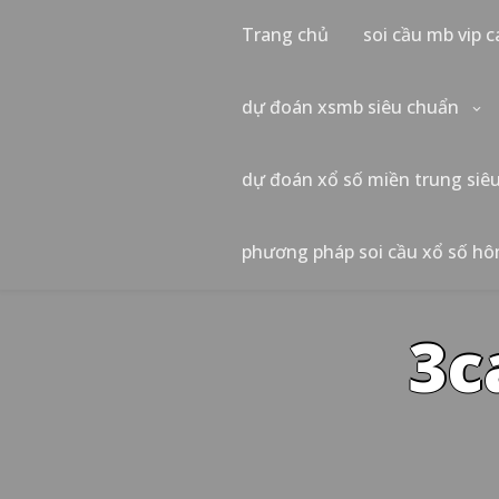
Skip
to
Trang chủ
soi cầu mb vip c
content
dự đoán xsmb siêu chuẩn
dự đoán xổ số miền trung siê
phương pháp soi cầu xổ số hô
3c