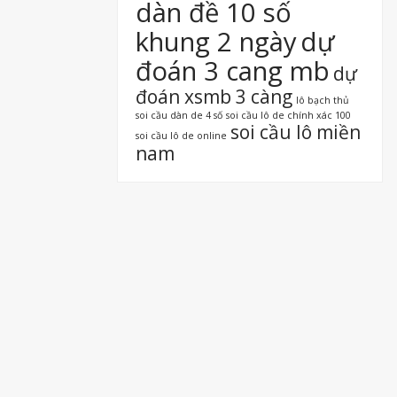
dàn đề 10 số
khung 2 ngày
dự
đoán 3 cang mb
dự
đoán xsmb 3 càng
lô bạch thủ
soi cầu dàn de 4 số
soi cầu lô de chính xác 100
soi cầu lô miền
soi cầu lô de online
nam