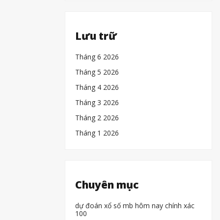
Lưu trữ
Tháng 6 2026
Tháng 5 2026
Tháng 4 2026
Tháng 3 2026
Tháng 2 2026
Tháng 1 2026
Chuyên mục
dự đoán xổ số mb hôm nay chính xác
100