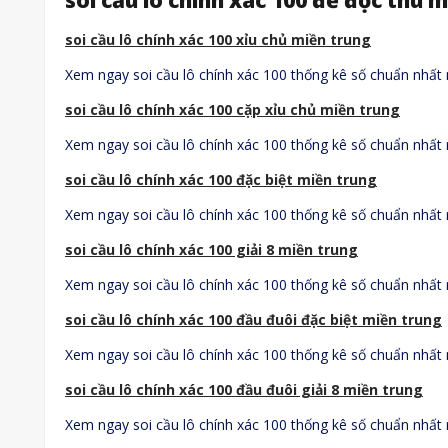
soi cầu lô chính xác 100 xỉu chủ miền trung
Xem ngay soi cầu lô chính xác 100 thống kê số chuẩn nhấ
soi cầu lô chính xác 100 cặp xỉu chủ miền trung
Xem ngay soi cầu lô chính xác 100 thống kê số chuẩn nhấ
soi cầu lô chính xác 100 đặc biệt miền trung
Xem ngay soi cầu lô chính xác 100 thống kê số chuẩn nhấ
soi cầu lô chính xác 100 giải 8 miền trung
Xem ngay soi cầu lô chính xác 100 thống kê số chuẩn nhấ
soi cầu lô chính xác 100 đầu đuôi đặc biệt miền trung
Xem ngay soi cầu lô chính xác 100 thống kê số chuẩn nhấ
soi cầu lô chính xác 100 đầu đuôi giải 8 miền trung
Xem ngay soi cầu lô chính xác 100 thống kê số chuẩn nhấ