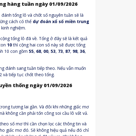
ung hàng tuần ngày 01/09/2026
ch đánh tổng lô và chốt số nguyên tuần sẽ là
hững cách có thể
dự đoán xổ số miền trung
 kinh nghiệm.
 cộng tổng lô đã về. Tổng ở đây sẽ là kết quả
 con
10
thì cộng hai con số này sẽ được tổng
đánh 10 con gồm
55
,
68
,
00
,
53
,
73
,
87
,
98
,
36
,
ông đánh sang tuần tiếp theo. Nếu vẫn muốn
 và tiếp tục chốt theo tổng.
ruyền thống ngày 01/09/2026
rong tương lai gần. Và đôi khi những giấc mơ
à không cần phải tốn công soi cầu lô vất vả.
theo số mơ thì cần chọn lọc các thông tin và
cho giấc mơ đó. Sẽ không hiệu quả nếu đó chỉ