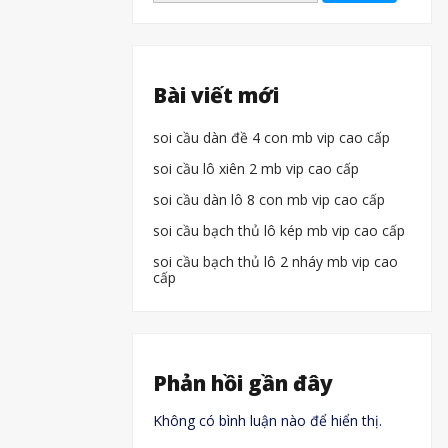
Bài viết mới
soi cầu dàn đề 4 con mb vip cao cấp
soi cầu lô xiên 2 mb vip cao cấp
soi cầu dàn lô 8 con mb vip cao cấp
soi cầu bạch thủ lô kép mb vip cao cấp
soi cầu bạch thủ lô 2 nháy mb vip cao
cấp
Phản hồi gần đây
Không có bình luận nào để hiển thị.