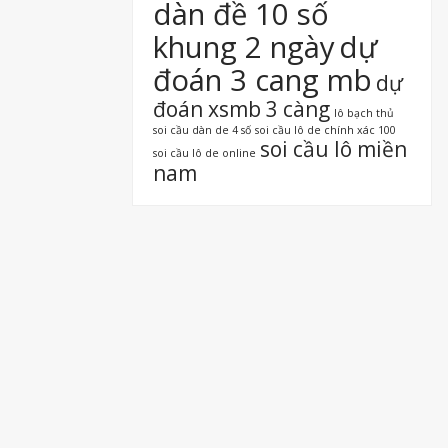
dàn đề 10 số
khung 2 ngày
dự
đoán 3 cang mb
dự
đoán xsmb 3 càng
lô bạch thủ
soi cầu dàn de 4 số
soi cầu lô de chính xác 100
soi cầu lô miền
soi cầu lô de online
nam