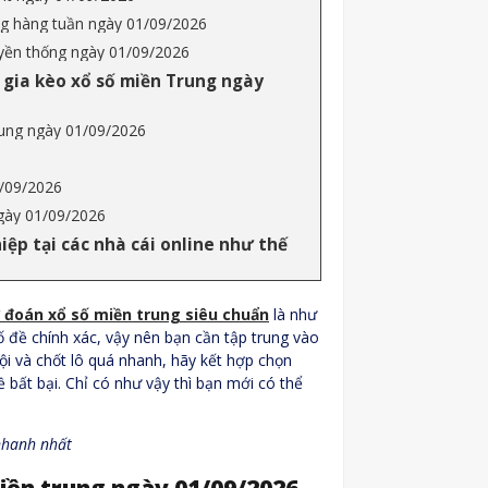
ng hàng tuần ngày 01/09/2026
uyền thống ngày 01/09/2026
 gia kèo xổ số miền Trung ngày
Trung ngày 01/09/2026
1/09/2026
ngày 01/09/2026
ệp tại các nhà cái online như thế
 đoán xổ số miền trung siêu chuẩn
là như
ố đề chính xác, vậy nên bạn cần tập trung vào
i và chốt lô quá nhanh, hãy kết hợp chọn
đề bất bại. Chỉ có như vậy thì bạn mới có thể
 nhanh nhất
miền trung ngày 01/09/2026