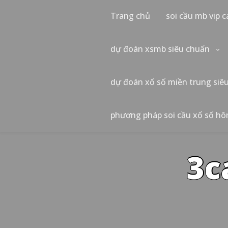
Skip
to
Trang chủ
soi cầu mb vip c
content
dự đoán xsmb siêu chuẩn
dự đoán xổ số miền trung siê
phương pháp soi cầu xổ số hô
3c