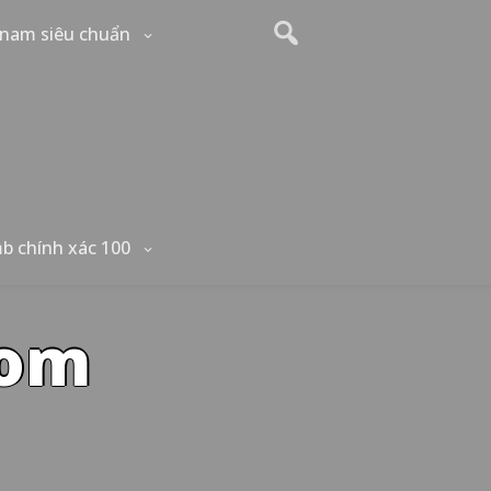
 nam siêu chuẩn
mb chính xác 100
com