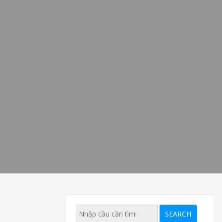
SEARCH