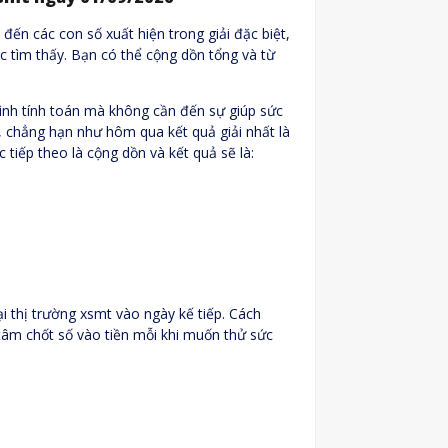
ến các con số xuất hiện trong giải đặc biệt,
c tìm thấy. Bạn có thể cộng dồn tổng và từ
ình tính toán mà không cần đến sự giúp sức
về, chẳng hạn như hôm qua kết quả giải nhất là
 tiếp theo là cộng dồn và kết quả sẽ là:
ại thị trường xsmt vào ngày kế tiếp. Cách
tâm chốt số vào tiền mỗi khi muốn thử sức