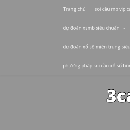
Skip
to
Trang chủ
soi cầu mb vip c
content
dự đoán xsmb siêu chuẩn
dự đoán xổ số miền trung siê
phương pháp soi cầu xổ số hô
3c