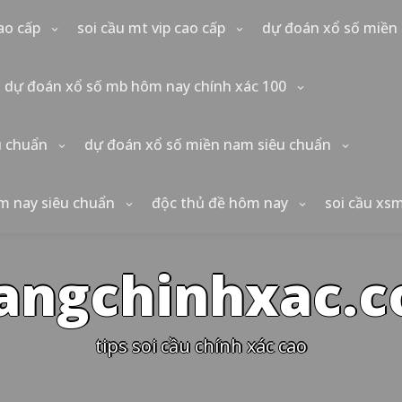
ao cấp
soi cầu mt vip cao cấp
dự đoán xổ số miền
dự đoán xổ số mb hôm nay chính xác 100
u chuẩn
dự đoán xổ số miền nam siêu chuẩn
m nay siêu chuẩn
độc thủ đề hôm nay
soi cầu xs
angchinhxac.
tips soi cầu chính xác cao