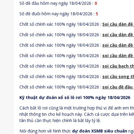
Số đề đầu hôm nay ngày 18/04/2026 :
0
Số đề đuôi hôm nay ngày 18/04/2026 :
5
Chốt số chính xác 100% ngày 18/04/2026 :
Soi cầu dàn đề
Chốt số chính xác 100% ngày 18/04/2026 :
soi cầu dàn đề
Chốt số chính xác 100% ngày 18/04/2026 :
soi cầu dàn đề
Chốt số chính xác 100% ngày 18/04/2026 :
soi cầu dàn đề
Chốt số chính xác 100% ngày 18/04/2026 :
soi cầu bạch t
Chốt số chính xác 100% ngày 18/04/2026 :
soi cầu song t
Chốt số chính xác 100% ngày 18/04/2026 :
soi cầu đề đầu
Kỹ thuật dự đoán xổ số lô rơi 100% ngày 18/04/2026
Cách bắt lô rơi cũng là một trường hợp thú vị để anh em th
nhật thông tin cho kế hoạch này. Cách cá cược dựa trên k
tân thủ cần thực hiện chính là bắt lấy tỷ lệ.
Nói đúng hơn về hình thức
dự đoán XSMB siêu chuẩn
ngà