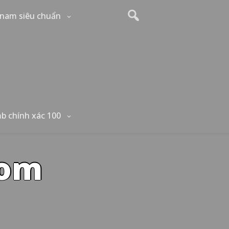
 nam siêu chuẩn
mb chính xác 100
com