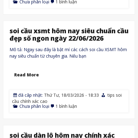
ở
Chưa phân loại
1 bình luận
soi
cầu
mn
vip
cao
soi cầu xsmt hôm nay siêu chuẩn cầu
cấp
ngày
đẹp số ngon ngày 22/06/2026
22/06/2026
Mô tả: Ngay sau đây là bật mí các cách soi cầu XSMT hôm
nay siêu chuẩn từ chuyên gia. Nếu bạn
Read More
đã câp nhật:
Thứ Tư, 18/03/2026 - 18:33
tips soi
cầu chính xác cao
ở
Chưa phân loại
1 bình luận
soi
cầu
xsmt
hôm
nay
soi cầu dàn lô hôm nay chính xác
siêu