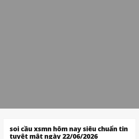
soi cầu xsmn hôm nay siêu chuẩn tin
tuyệt mật ngày 22/06/2026