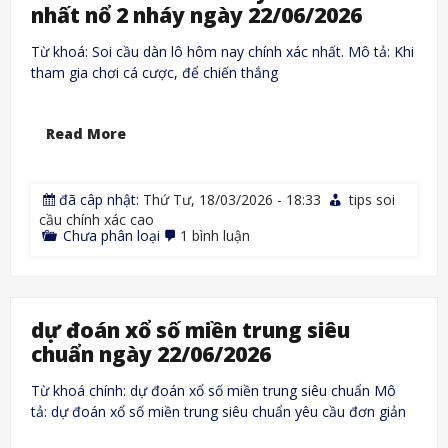
chuẩn
nhất nổ 2 nháy ngày 22/06/2026
cầu
đẹp
Từ khoá: Soi cầu dàn lô hôm nay chính xác nhất. Mô tả: Khi
số
ngon
tham gia chơi cá cược, để chiến thắng
ngày
22/06/2026
Read More
đã câp nhật:
Thứ Tư, 18/03/2026 - 18:33
tips soi
cầu chính xác cao
ở
Chưa phân loại
1 bình luận
soi
cầu
dàn
lô
hôm
dự đoán xổ số miền trung siêu
nay
chính
chuẩn ngày 22/06/2026
xác
nhất
Từ khoá chính: dự đoán xổ số miền trung siêu chuẩn Mô
nổ
2
tả: dự đoán xổ số miền trung siêu chuẩn yêu cầu đơn giản
nháy
ngày