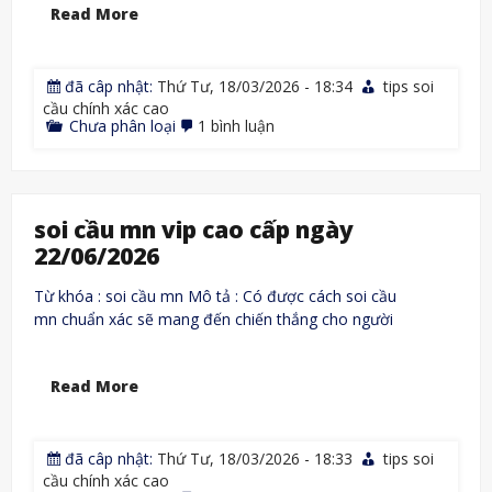
Read More
đã câp nhật:
Thứ Tư, 18/03/2026 - 18:34
tips soi
cầu chính xác cao
ở
Chưa phân loại
1 bình luận
soi
cầu
xsmb
dàn
đề
soi cầu mn vip cao cấp ngày
siêu
chuẩn
22/06/2026
trúng
lớn
Từ khóa : soi cầu mn Mô tả : Có được cách soi cầu
hôm
nay
mn chuẩn xác sẽ mang đến chiến thắng cho người
ngày
22/06/2026
Read More
đã câp nhật:
Thứ Tư, 18/03/2026 - 18:33
tips soi
cầu chính xác cao