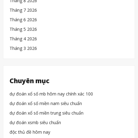
Tháng 8 2026
Tháng 7 2026
Tháng 6 2026
Tháng 5 2026
Tháng 4 2026
Tháng 3 2026
Chuyên mục
dự đoán xổ số mb hôm nay chính xác 100
dự đoán xổ số miền nam siêu chuẩn
dự đoán xổ số miền trung siêu chuẩn
dự đoán xsmb siêu chuẩn
độc thủ đề hôm nay