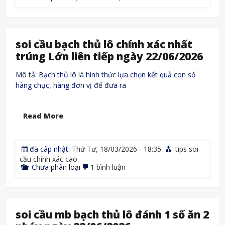
chốt
số
3
càng
mb
soi cầu bạch thủ lô chính xác nhất
giúp
anh
trúng Lớn liên tiếp ngày 22/06/2026
em
vào
Mô tả: Bạch thủ lô là hình thức lựa chọn kết quả con số
bờ
an
hàng chục, hàng đơn vị để đưa ra
toàn
ngày
22/06/2026
Read More
đã câp nhật:
Thứ Tư, 18/03/2026 - 18:35
tips soi
cầu chính xác cao
ở
Chưa phân loại
1 bình luận
soi
cầu
bạch
thủ
lô
soi cầu mb bạch thủ lô đánh 1 số ăn 2
chính
xác