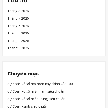
Lưu trữ
Tháng 8 2026
Tháng 7 2026
Tháng 6 2026
Tháng 5 2026
Tháng 4 2026
Tháng 3 2026
Chuyên mục
dự đoán xổ số mb hôm nay chính xác 100
dự đoán xổ số miền nam siêu chuẩn
dự đoán xổ số miền trung siêu chuẩn
dự đoán xsmb siêu chuẩn