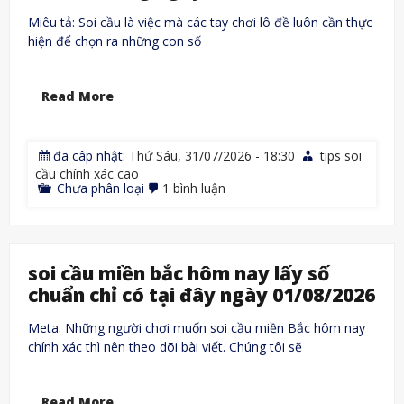
100
Miêu tả: Soi cầu là việc mà các tay chơi lô đề luôn cần thực
ngày
ngày
hiện để chọn ra những con số
01/08/2026
Read More
đã câp nhật:
Thứ Sáu, 31/07/2026 - 18:30
tips soi
cầu chính xác cao
ở
Chưa phân loại
1 bình luận
soi
cầu
xsmb
miễn
phí
soi cầu miền bắc hôm nay lấy số
ngày
hôm
chuẩn chỉ có tại đây ngày 01/08/2026
nay
chơi
Meta: Những người chơi muốn soi cầu miền Bắc hôm nay
là
thắng
chính xác thì nên theo dõi bài viết. Chúng tôi sẽ
ngày
01/08/2026
Read More