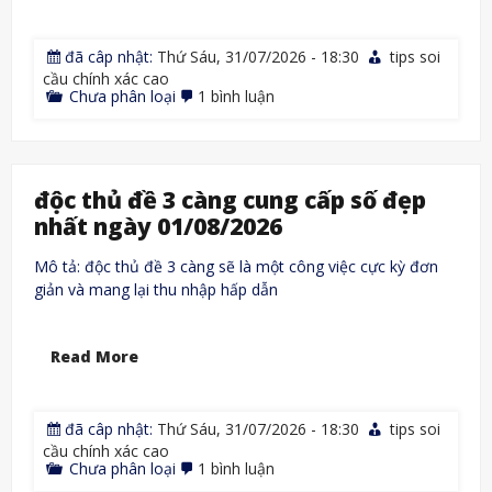
đã câp nhật:
Thứ Sáu, 31/07/2026 - 18:30
tips soi
cầu chính xác cao
ở
Chưa phân loại
1 bình luận
soi
cầu
lô
chính
xác
độc thủ đề 3 càng cung cấp số đẹp
100
từ
nhất ngày 01/08/2026
trường
quay
Mô tả: độc thủ đề 3 càng sẽ là một công việc cực kỳ đơn
ngày
01/08/2026
giản và mang lại thu nhập hấp dẫn
Read More
đã câp nhật:
Thứ Sáu, 31/07/2026 - 18:30
tips soi
cầu chính xác cao
ở
Chưa phân loại
1 bình luận
độc