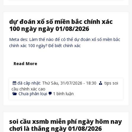
thủ
đề
3
càng
dự đoán xổ số miền bắc chính xác
cung
cấp
100 ngày ngày 01/08/2026
số
đẹp
Meta des: Làm thế nào để có thể dự đoán xổ số miền bắc
nhất
ngày
chính xác 100 ngày? Để biết chính xác
01/08/2026
Read More
đã câp nhật:
Thứ Sáu, 31/07/2026 - 18:30
tips soi
cầu chính xác cao
ở
Chưa phân loại
1 bình luận
dự
đoán
xổ
số
miền
soi cầu xsmb miễn phí ngày hôm nay
bắc
chính
chơi là thắng ngày 01/08/2026
xác