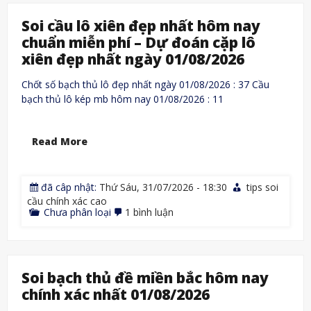
Soi cầu lô xiên đẹp nhất hôm nay
chuẩn miễn phí – Dự đoán cặp lô
xiên đẹp nhất ngày 01/08/2026
Chốt số bạch thủ lô đẹp nhất ngày 01/08/2026 : 37 Cầu
bạch thủ lô kép mb hôm nay 01/08/2026 : 11
Read More
đã câp nhật:
Thứ Sáu, 31/07/2026 - 18:30
tips soi
cầu chính xác cao
ở
Chưa phân loại
1 bình luận
Soi
cầu
lô
xiên
đẹp
Soi bạch thủ đề miền bắc hôm nay
nhất
hôm
chính xác nhất 01/08/2026
nay