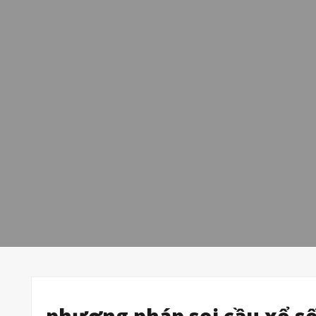
phương pháp soi cầu xổ s