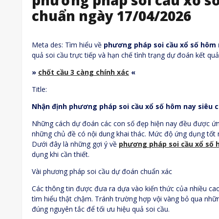
chuẩn ngày 17/04/2026
Meta des: Tìm hiểu về
phương pháp soi cầu xổ số hôm 
quả soi cầu trực tiếp và hạn chế tình trạng dự đoán kết quả
»
chốt cầu 3 càng chính xác
«
Title:
Nhận định phương pháp soi cầu xổ số hôm nay siêu 
Những cách dự đoán các con số đẹp hiện nay đều được ứng
những chủ đề có nội dung khai thác. Mức độ ứng dụng tốt n
Dưới đây là những gợi ý về
phương pháp soi cầu xổ số 
dụng khi cần thiết.
Vài phương pháp soi cầu dự đoán chuẩn xác
Các thông tin được đưa ra dựa vào kiến thức của nhiều cao
tìm hiểu thật chậm. Tránh trường hợp vội vàng bỏ qua nhữn
đúng nguyên tắc để tối ưu hiệu quả soi cầu.