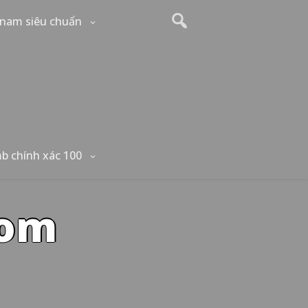
 nam siêu chuẩn
mb chính xác 100
com