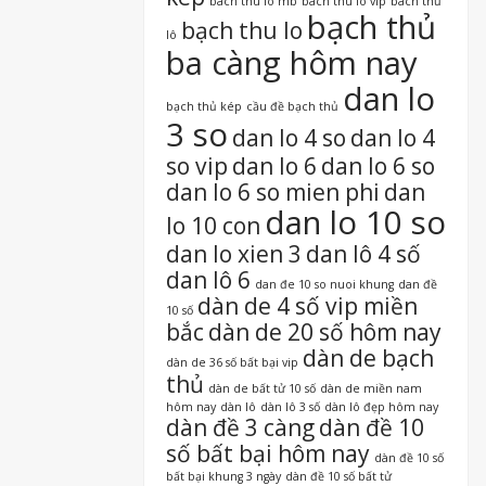
bach thu lo mb
bach thu lo vip
bach thủ
bạch thủ
bạch thu lo
lô
ba càng hôm nay
dan lo
bạch thủ kép
cầu đề bạch thủ
3 so
dan lo 4 so
dan lo 4
so vip
dan lo 6
dan lo 6 so
dan lo 6 so mien phi
dan
dan lo 10 so
lo 10 con
dan lo xien 3
dan lô 4 số
dan lô 6
dan đe 10 so nuoi khung
dan đề
dàn de 4 số vip miền
10 số
bắc
dàn de 20 số hôm nay
dàn de bạch
dàn de 36 số bất bại vip
thủ
dàn de bất tử 10 số
dàn de miền nam
hôm nay
dàn lô
dàn lô 3 số
dàn lô đẹp hôm nay
dàn đề 3 càng
dàn đề 10
số bất bại hôm nay
dàn đề 10 số
bất bại khung 3 ngày
dàn đề 10 số bất tử