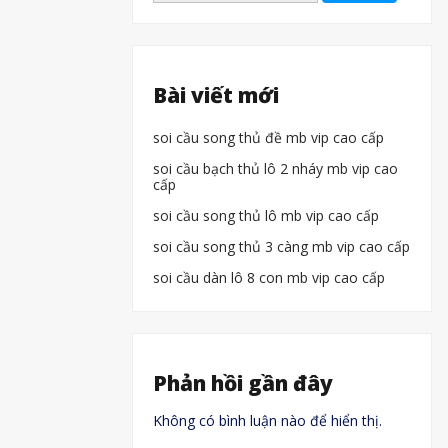
Bài viết mới
soi cầu song thủ đề mb vip cao cấp
soi cầu bạch thủ lô 2 nháy mb vip cao
cấp
soi cầu song thủ lô mb vip cao cấp
soi cầu song thủ 3 càng mb vip cao cấp
soi cầu dàn lô 8 con mb vip cao cấp
Phản hồi gần đây
Không có bình luận nào để hiển thị.