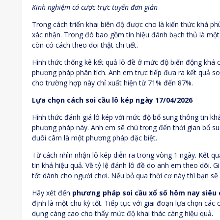
Kinh nghiệm cá cược trực tuyến đơn giản
Trong cách triển khai biên độ được cho là kiến thức khá p
xác nhận. Trong đó bao gồm tín hiệu đánh bạch thủ là một
còn có cách theo dõi thật chi tiết.
Hình thức thống kê kết quả lô đề ở mức độ biến động khá c
phương pháp phân tích. Anh em trực tiếp đưa ra kết quả soi
cho trường hợp này chỉ xuất hiện từ 71% đến 87%.
Lựa chọn cách soi cầu lô kép ngày 17/04/2026
Hình thức đánh giá lô kép với mức độ bổ sung thông tin kh
phương pháp này. Anh em sẽ chú trọng đến thời gian bổ sun
đuôi câm là một phương pháp đặc biệt.
Từ cách nhìn nhận lô kép diễn ra trong vòng 1 ngày. Kết q
tin khá hiệu quả. Về tỷ lệ đánh lô đề do anh em theo dõi. G
tốt dành cho người chơi. Nếu bỏ qua thời cơ này thì bạn sẽ
Hãy xét đến
phương pháp soi cầu xổ số hôm nay siêu
định là một chu kỳ tốt. Tiếp tục với giai đoạn lựa chọn các
dụng càng cao cho thấy mức độ khai thác càng hiệu quả.