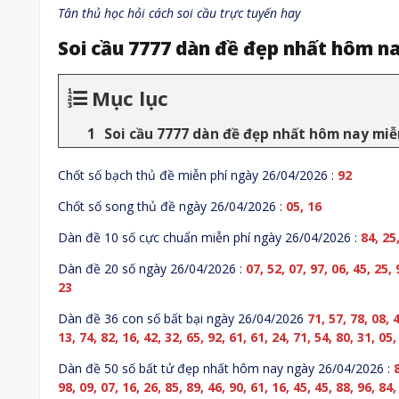
Tân thủ học hỏi cách soi cầu trực tuyến hay
Soi cầu 7777 dàn đề đẹp nhất hôm n
Mục lục
Soi cầu 7777 dàn đề đẹp nhất hôm nay miễ
Chốt số bạch thủ đề miễn phí ngày 26/04/2026 :
92
Chốt số song thủ đề ngày 26/04/2026 :
05, 16
Dàn đề 10 số cực chuẩn miễn phí ngày 26/04/2026 :
84, 25,
Dàn đề 20 số ngày 26/04/2026 :
07, 52, 07, 97, 06, 45, 25, 
23
Dàn đề 36 con số bất bại ngày 26/04/2026
71, 57, 78, 08, 4
13, 74, 82, 16, 42, 32, 65, 92, 61, 61, 24, 71, 54, 80, 31, 05,
Dàn đề 50 số bất tử đẹp nhất hôm nay ngày 26/04/2026 :
98, 09, 07, 16, 26, 85, 89, 46, 90, 61, 16, 45, 45, 88, 96, 84,