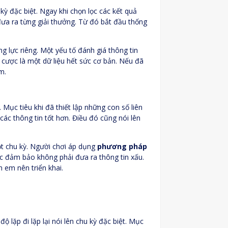
ỳ đặc biệt. Ngay khi chọn lọc các kết quả
ưa ra từng giải thưởng. Từ đó bắt đầu thống
g lực riêng. Một yếu tố đánh giá thông tin
 cược là một dữ liệu hết sức cơ bản. Nếu đã
m.
 Mục tiêu khi đã thiết lập những con số liên
 các thông tin tốt hơn. Điều đó cũng nói lên
một chu kỳ. Người chơi áp dụng
phương pháp
ược đảm bảo không phải đưa ra thông tin xấu.
 em nên triển khai.
ộ lặp đi lặp lại nói lên chu kỳ đặc biệt. Mục