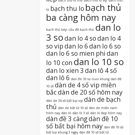
bach thu lo mb
bach thu lo vip
bach thủ
bạch thủ
bạch thu lo
lô
ba càng hôm nay
dan lo
bạch thủ kép
cầu đề bạch thủ
3 so
dan lo 4 so
dan lo 4
so vip
dan lo 6
dan lo 6 so
dan lo 6 so mien phi
dan
dan lo 10 so
lo 10 con
dan lo xien 3
dan lô 4 số
dan lô 6
dan đe 10 so nuoi khung
dan đề
dàn de 4 số vip miền
10 số
bắc
dàn de 20 số hôm nay
dàn de bạch
dàn de 36 số bất bại vip
thủ
dàn de bất tử 10 số
dàn de miền nam
hôm nay
dàn lô
dàn lô 3 số
dàn lô đẹp hôm nay
dàn đề 3 càng
dàn đề 10
số bất bại hôm nay
dàn đề 10 số
bất bại khung 3 ngày
dàn đề 10 số bất tử