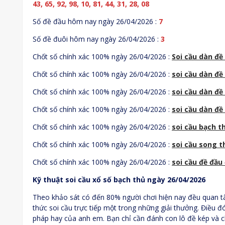
43, 65, 92, 98, 10, 81, 44, 31, 28, 08
Số đề đầu hôm nay ngày 26/04/2026 :
7
Số đề đuôi hôm nay ngày 26/04/2026 :
3
Chốt số chính xác 100% ngày 26/04/2026 :
Soi cầu dàn đề
Chốt số chính xác 100% ngày 26/04/2026 :
soi cầu dàn đề
Chốt số chính xác 100% ngày 26/04/2026 :
soi cầu dàn đề
Chốt số chính xác 100% ngày 26/04/2026 :
soi cầu dàn đề
Chốt số chính xác 100% ngày 26/04/2026 :
soi cầu bạch t
Chốt số chính xác 100% ngày 26/04/2026 :
soi cầu song t
Chốt số chính xác 100% ngày 26/04/2026 :
soi cầu đề đầu
Kỹ thuật soi cầu xổ số bạch thủ ngày 26/04/2026
Theo khảo sát có đến 80% người chơi hiện nay đều quan tâ
thức soi cầu trực tiếp một trong những giải thưởng. Điều 
pháp hay của anh em. Bạn chỉ cần đánh con lô đề kép và ch