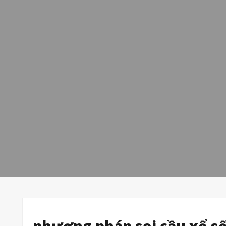
phương pháp soi cầu xổ s