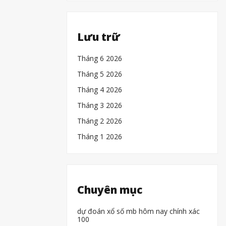
Lưu trữ
Tháng 6 2026
Tháng 5 2026
Tháng 4 2026
Tháng 3 2026
Tháng 2 2026
Tháng 1 2026
Chuyên mục
dự đoán xổ số mb hôm nay chính xác
100