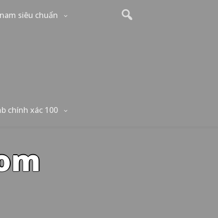
 nam siêu chuẩn
mb chính xác 100
com