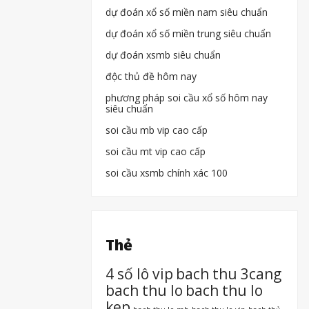
dự đoán xổ số miền nam siêu chuẩn
dự đoán xổ số miền trung siêu chuẩn
dự đoán xsmb siêu chuẩn
độc thủ đề hôm nay
phương pháp soi cầu xổ số hôm nay
siêu chuẩn
soi cầu mb vip cao cấp
soi cầu mt vip cao cấp
soi cầu xsmb chính xác 100
Thẻ
4 số lô vip
bach thu 3cang
bach thu lo
bach thu lo
kep