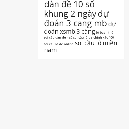
dàn đề 10 số
khung 2 ngày
dự
đoán 3 cang mb
dự
đoán xsmb 3 càng
lô bạch thủ
soi cầu dàn de 4 số
soi cầu lô de chính xác 100
soi cầu lô miền
soi cầu lô de online
nam