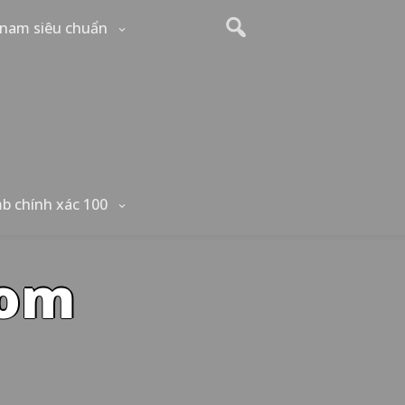
 nam siêu chuẩn
mb chính xác 100
com