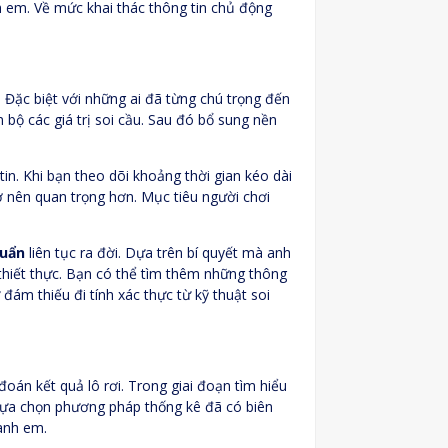
nh em. Về mức khai thác thông tin chủ động
. Đặc biệt với những ai đã từng chú trọng đến
bộ các giá trị soi cầu. Sau đó bổ sung nền
n. Khi bạn theo dõi khoảng thời gian kéo dài
 nên quan trọng hơn. Mục tiêu người chơi
huẩn
liên tục ra đời. Dựa trên bí quyết mà anh
thiết thực. Bạn có thể tìm thêm những thông
đám thiếu đi tính xác thực từ kỹ thuật soi
án kết quả lô rơi. Trong giai đoạn tìm hiểu
ng lựa chọn phương pháp thống kê đã có biên
anh em.