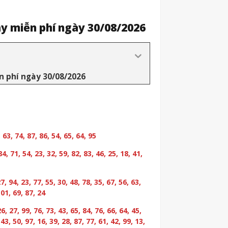
ay miễn phí ngày 30/08/2026
n phí ngày 30/08/2026
 63, 74, 87, 86, 54, 65, 64, 95
84, 71, 54, 23, 32, 59, 82, 83, 46, 25, 18, 41,
7, 94, 23, 77, 55, 30, 48, 78, 35, 67, 56, 63,
 01, 69, 87, 24
26, 27, 99, 76, 73, 43, 65, 84, 76, 66, 64, 45,
 43, 50, 97, 16, 39, 28, 87, 77, 61, 42, 99, 13,