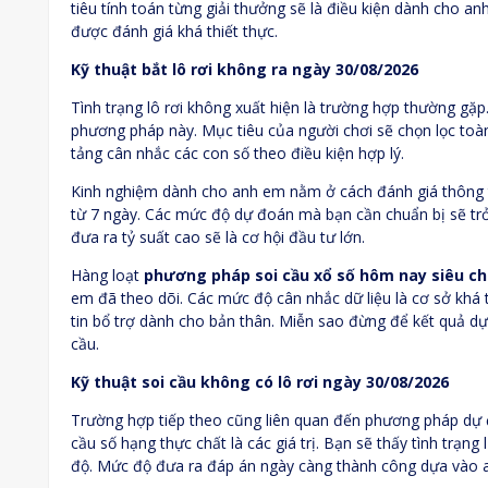
tiêu tính toán từng giải thưởng sẽ là điều kiện dành cho a
được đánh giá khá thiết thực.
Kỹ thuật bắt lô rơi không ra ngày 30/08/2026
Tình trạng lô rơi không xuất hiện là trường hợp thường gặp
phương pháp này. Mục tiêu của người chơi sẽ chọn lọc toàn 
tảng cân nhắc các con số theo điều kiện hợp lý.
Kinh nghiệm dành cho anh em nằm ở cách đánh giá thông ti
từ 7 ngày. Các mức độ dự đoán mà bạn cần chuẩn bị sẽ trở
đưa ra tỷ suất cao sẽ là cơ hội đầu tư lớn.
Hàng loạt
phương pháp soi cầu xổ số hôm nay siêu c
em đã theo dõi. Các mức độ cân nhắc dữ liệu là cơ sở khá 
tin bổ trợ dành cho bản thân. Miễn sao đừng để kết quả dự 
cầu.
Kỹ thuật soi cầu không có lô rơi ngày 30/08/2026
Trường hợp tiếp theo cũng liên quan đến phương pháp dự đo
cầu số hạng thực chất là các giá trị. Bạn sẽ thấy tình trạ
độ. Mức độ đưa ra đáp án ngày càng thành công dựa vào 