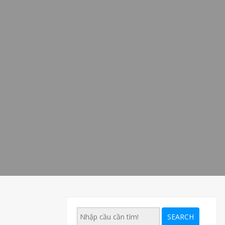
SEARCH