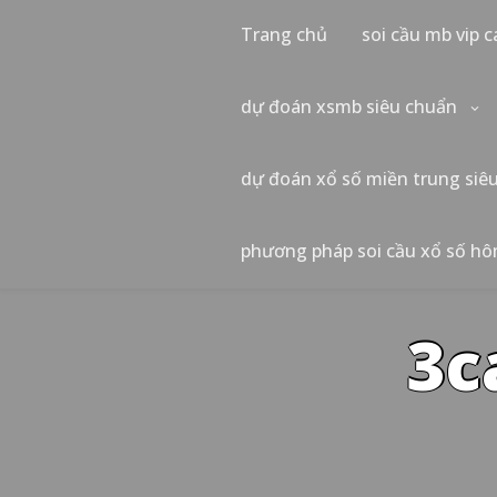
Skip
to
Trang chủ
soi cầu mb vip c
content
dự đoán xsmb siêu chuẩn
dự đoán xổ số miền trung siê
phương pháp soi cầu xổ số hô
3c