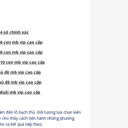
 4 số chính xác
 6 con mb vip cao cấp
 8 con mb vip cao cấp
 10 con mb vip cao cấp
hủ đề mb vip cao cấp
hủ đề mb vip cao cấp
 đuôi mb vip cao cấp
m đến lô bạch thủ. Đối tượng lựa chọn kiến
đó cho thấy cách tiến hành những phương
o ra kết quả tiếp theo.