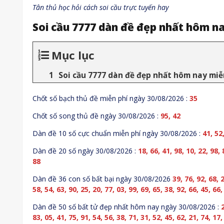
Tân thủ học hỏi cách soi cầu trực tuyến hay
Soi cầu 7777 dàn đề đẹp nhất hôm n
Mục lục
Soi cầu 7777 dàn đề đẹp nhất hôm nay miễ
Chốt số bạch thủ đề miễn phí ngày 30/08/2026 :
35
Chốt số song thủ đề ngày 30/08/2026 :
95, 42
Dàn đề 10 số cực chuẩn miễn phí ngày 30/08/2026 :
41, 52,
Dàn đề 20 số ngày 30/08/2026 :
18, 66, 41, 98, 10, 22, 98, 
88
Dàn đề 36 con số bất bại ngày 30/08/2026
39, 76, 92, 68, 2
58, 54, 63, 90, 25, 20, 77, 03, 99, 69, 65, 38, 92, 66, 45, 66,
Dàn đề 50 số bất tử đẹp nhất hôm nay ngày 30/08/2026 :
83, 05, 41, 75, 91, 54, 56, 38, 71, 31, 52, 45, 62, 21, 74, 17,