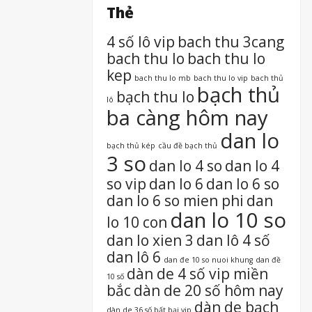
Thẻ
4 số lô vip
bach thu 3cang
bach thu lo
bach thu lo
kep
bach thu lo mb
bach thu lo vip
bach thủ
bạch thủ
bạch thu lo
lô
ba càng hôm nay
dan lo
bạch thủ kép
cầu đề bạch thủ
3 so
dan lo 4 so
dan lo 4
so vip
dan lo 6
dan lo 6 so
dan lo 6 so mien phi
dan
dan lo 10 so
lo 10 con
dan lo xien 3
dan lô 4 số
dan lô 6
dan đe 10 so nuoi khung
dan đề
dàn de 4 số vip miền
10 số
bắc
dàn de 20 số hôm nay
dàn de bạch
dàn de 36 số bất bại vip