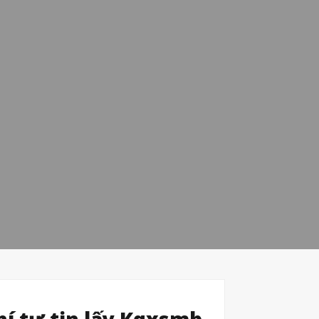
hí tự tin lấy Kqxsmb