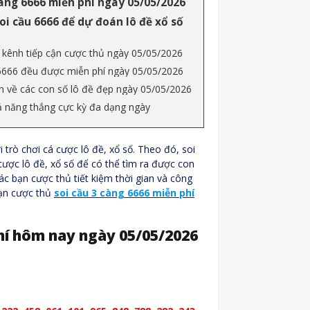
càng 6666 miễn phí ngày 05/05/2026
oi cầu 6666 để dự đoán lô đề xổ số
c kênh tiếp cận cược thủ ngày 05/05/2026
 6666 đều được miễn phí ngày 05/05/2026
n về các con số lô đề đẹp ngày 05/05/2026
ả năng thắng cực kỳ đa dạng ngày
rò chơi cá cược lô đề, xổ số. Theo đó, soi
cược lô đề, xổ số để có thể tìm ra được con
ác bạn cược thủ tiết kiệm thời gian và công
bạn cược thủ
soi cầu 3 càng 6666 miễn phí
phí hôm nay ngày 05/05/2026