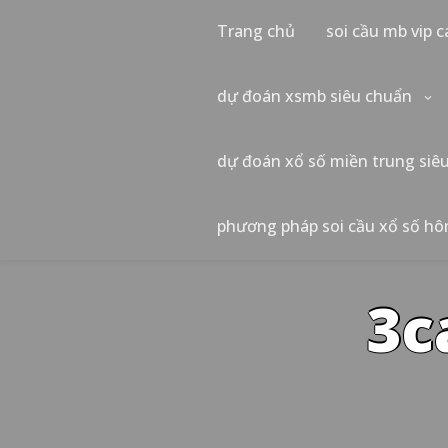
Skip
to
Trang chủ
soi cầu mb vip c
content
dự đoán xsmb siêu chuẩn
dự đoán xổ số miền trung siê
phương pháp soi cầu xổ số hô
3c