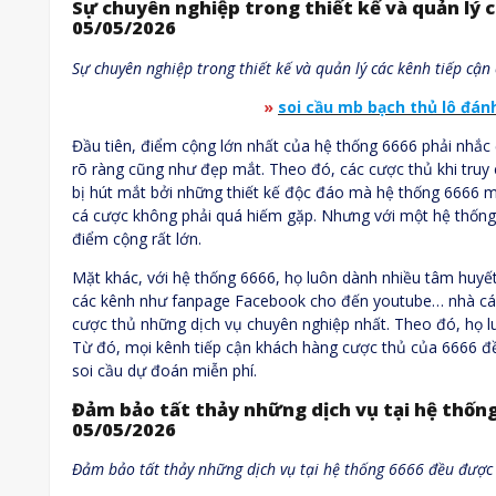
Sự chuyên nghiệp trong thiết kế và quản lý 
05/05/2026
Sự chuyên nghiệp trong thiết kế và quản lý các kênh tiếp cận
»
soi cầu mb bạch thủ lô đánh
Đầu tiên, điểm cộng lớn nhất của hệ thống 6666 phải nhắc 
rõ ràng cũng như đẹp mắt. Theo đó, các cược thủ khi truy
bị hút mắt bởi những thiết kế độc đáo mà hệ thống 6666 man
cá cược không phải quá hiếm gặp. Nhưng với một hệ thống 
điểm cộng rất lớn.
Mặt khác, với hệ thống 6666, họ luôn dành nhiều tâm huyế
các kênh như fanpage Facebook cho đến youtube… nhà cái
cược thủ những dịch vụ chuyên nghiệp nhất. Theo đó, họ lu
Từ đó, mọi kênh tiếp cận khách hàng cược thủ của 6666 đề
soi cầu dự đoán miễn phí.
Đảm bảo tất thảy những dịch vụ tại hệ thốn
05/05/2026
Đảm bảo tất thảy những dịch vụ tại hệ thống 6666 đều được