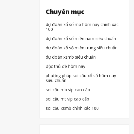
Chuyên mục
dự đoán xổ số mb hôm nay chính xác
100
dự đoán xổ số miền nam siêu chuẩn
dự đoán xổ số miền trung siêu chuẩn
dự đoán xsmb siêu chuẩn
độc thủ đề hôm nay
phương pháp soi cầu xổ số hôm nay
siêu chuẩn
soi cầu mb vip cao cấp
soi cầu mt vip cao cấp
soi cầu xsmb chính xác 100