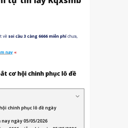
ết về
soi cầu 3 càng 6666 miễn phí
chưa,
ôm nay
«
ắt cơ hội chinh phục lô đề
hội chinh phục lô đề ngày
m nay ngày 05/05/2026