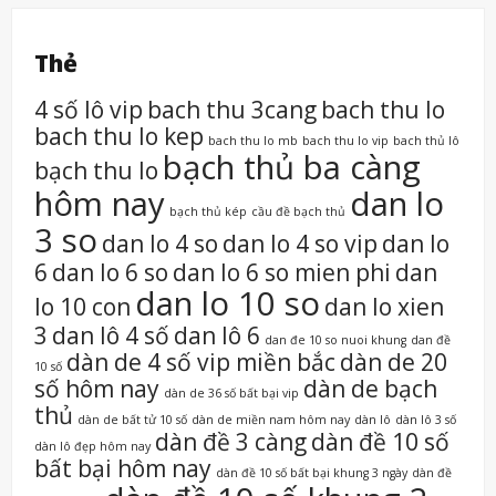
Thẻ
4 số lô vip
bach thu 3cang
bach thu lo
bach thu lo kep
bach thu lo mb
bach thu lo vip
bach thủ lô
bạch thủ ba càng
bạch thu lo
hôm nay
dan lo
bạch thủ kép
cầu đề bạch thủ
3 so
dan lo 4 so
dan lo 4 so vip
dan lo
6
dan lo 6 so
dan lo 6 so mien phi
dan
dan lo 10 so
lo 10 con
dan lo xien
3
dan lô 4 số
dan lô 6
dan đe 10 so nuoi khung
dan đề
dàn de 4 số vip miền bắc
dàn de 20
10 số
số hôm nay
dàn de bạch
dàn de 36 số bất bại vip
thủ
dàn de bất tử 10 số
dàn de miền nam hôm nay
dàn lô
dàn lô 3 số
dàn đề 3 càng
dàn đề 10 số
dàn lô đẹp hôm nay
bất bại hôm nay
dàn đề 10 số bất bại khung 3 ngày
dàn đề