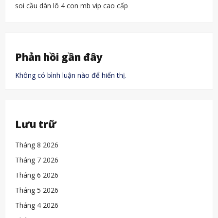
soi cầu dàn lô 4 con mb vip cao cấp
Phản hồi gần đây
Không có bình luận nào để hiển thị.
Lưu trữ
Tháng 8 2026
Tháng 7 2026
Tháng 6 2026
Tháng 5 2026
Tháng 4 2026