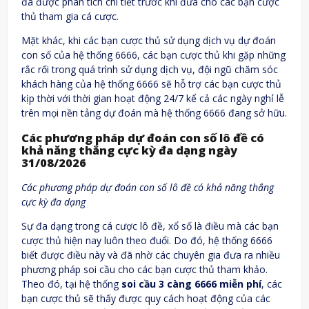
đã được phân tích chi tiết trước khi đưa cho các bạn cược
thủ tham gia cá cược.
Mặt khác, khi các bạn cược thủ sử dụng dịch vụ dự đoán
con số của hệ thống 6666, các bạn cược thủ khi gặp những
rắc rối trong quá trình sử dụng dịch vụ, đội ngũ chăm sóc
khách hàng của hệ thống 6666 sẽ hỗ trợ các bạn cược thủ
kịp thời với thời gian hoạt động 24/7 kể cả các ngày nghỉ lễ
trên mọi nền tảng dự đoán mà hệ thống 6666 đang sở hữu.
Các phương pháp dự đoán con số lô đề có
khả năng thắng cực kỳ đa dạng ngày
31/08/2026
Các phương pháp dự đoán con số lô đề có khả năng thắng
cực kỳ đa dạng
Sự đa dạng trong cá cược lô đề, xổ số là điều mà các bạn
cược thủ hiện nay luôn theo đuổi. Do đó, hệ thống 6666
biết được điều này và đã nhờ các chuyên gia đưa ra nhiều
phương pháp soi cầu cho các bạn cược thủ tham khảo.
Theo đó, tại hệ thống
soi cầu 3 càng 6666 miễn phí
, các
bạn cược thủ sẽ thấy được quy cách hoạt động của các