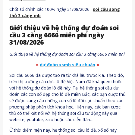
Chốt số chính xác 100% ngày 31/08/2026 :
soi cầu song
thủ 3 càng mb
Giới thiệu về hệ thống dự đoán soi
cầu 3 càng 6666 miễn phí ngày
31/08/2026
Giới thiệu về hệ thống dự đoán soi cầu 3 càng 6666 miễn phí
»
dự đoán xsmb siêu chuẩn
«
Soi cầu 6666 đã được tạo ra từ khá lâu trước kia. Theo đó,
trên thị trường cá cược lô đề Việt Nam đã khá quen thuộc
với hệ thống dự đoán lô đề này. Tại hệ thống soi cầu dự
đoán các con số đẹp cho lô đề miền Bắc, các bạn cược thủ
sẽ được cung cấp những con số lô đời cực chuẩn theo các
phương pháp phân tích khoa học. Hiện nay, các bạn cược
thủ có thể kết nối với hệ thống soi cầu tự động này qua
website, youtube, zalo hoặc các diễn đàn…
Ở thời điểm hiện nay, hệ thống soi cầu lô đề, xổ số này