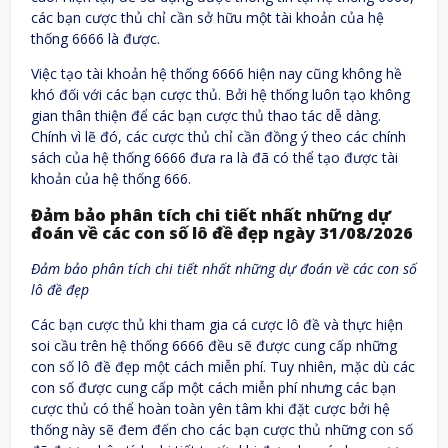
các bạn cược thủ chỉ cần sở hữu một tài khoản của hệ
thống 6666 là được.
Việc tạo tài khoản hệ thống 6666 hiện nay cũng không hề
khó đối với các bạn cược thủ. Bởi hệ thống luôn tạo không
gian thân thiện để các bạn cược thủ thao tác dễ dàng.
Chính vì lẽ đó, các cược thủ chỉ cần đồng ý theo các chính
sách của hệ thống 6666 đưa ra là đã có thể tạo được tài
khoản của hệ thống 666.
Đảm bảo phân tích chi tiết nhất những dự
đoán về các con số lô đề đẹp ngày 31/08/2026
Đảm bảo phân tích chi tiết nhất những dự đoán về các con số
lô đề đẹp
Các bạn cược thủ khi tham gia cá cược lô đề và thực hiện
soi cầu trên hệ thống 6666 đều sẽ được cung cấp những
con số lô đề đẹp một cách miễn phí. Tuy nhiên, mặc dù các
con số được cung cấp một cách miễn phí nhưng các bạn
cược thủ có thể hoàn toàn yên tâm khi đặt cược bởi hệ
thống này sẽ đem đến cho các bạn cược thủ những con số