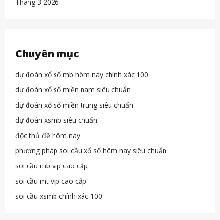
Tháng 3 2026
Chuyên mục
dự đoán xổ số mb hôm nay chính xác 100
dự đoán xổ số miền nam siêu chuẩn
dự đoán xổ số miền trung siêu chuẩn
dự đoán xsmb siêu chuẩn
độc thủ đề hôm nay
phương pháp soi cầu xổ số hôm nay siêu chuẩn
soi cầu mb vip cao cấp
soi cầu mt vip cao cấp
soi cầu xsmb chính xác 100