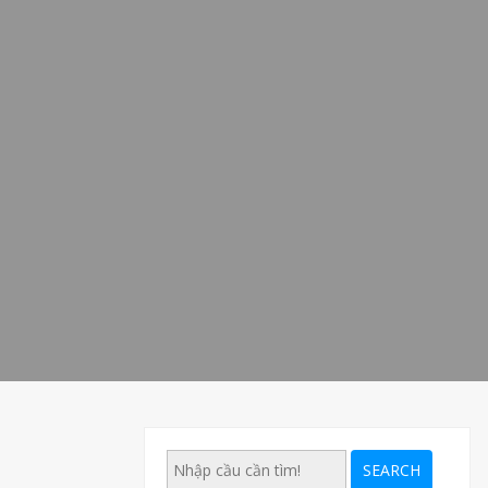
SEARCH