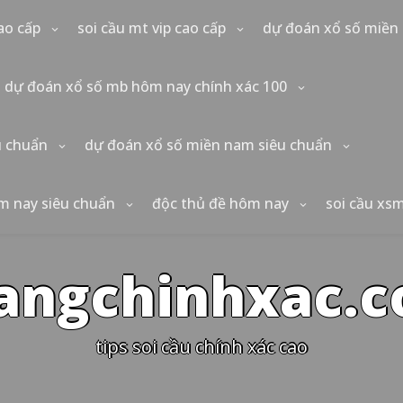
ao cấp
soi cầu mt vip cao cấp
dự đoán xổ số miền
dự đoán xổ số mb hôm nay chính xác 100
u chuẩn
dự đoán xổ số miền nam siêu chuẩn
m nay siêu chuẩn
độc thủ đề hôm nay
soi cầu xs
angchinhxac.
tips soi cầu chính xác cao