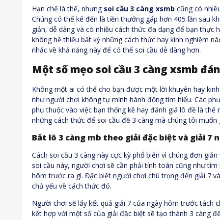
Hạn chế là thế, nhưng
soi cầu 3 càng xsmb
cũng có nhiều
Chúng có thể kể đến là tiền thưởng gáp hơn 405 lần sau k
giản, dễ dàng và có nhiều cách thức đa dạng để bạn thực hi
không hề thiếu bất kỳ những cách thức hay kinh nghiệm nà
nhắc về khả năng này để có thể soi cầu dễ dàng hơn.
Một số mẹo soi cầu 3 càng xsmb đán
Không một ai có thể cho bạn được một lời khuyên hay kin
như người chơi không tự mình hành động tìm hiểu. Các phươ
phụ thuộc vào việc bạn thống kê hay đánh giá lô đề là thế 
những cách thức để soi cầu đề 3 càng mà chúng tôi muốn 
Bắt lô 3 càng mb theo giải đặc biệt và giải 7
Cách soi cầu 3 càng này cực kỳ phổ biến vì chúng đơn giản
soi cầu này, người chơi sẽ cần phải tính toán cũng như tìm 
hôm trước ra gì. Đặc biệt người chơi chú trọng đến giải 7 v
chủ yếu về cách thức đó.
Người chơi sẽ lấy kết quả giải 7 của ngày hôm trước tách c
kết hợp với một số của giải đặc biệt sẽ tạo thành 3 càng