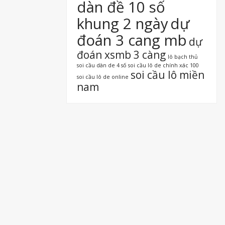
dàn đề 10 số
khung 2 ngày
dự
đoán 3 cang mb
dự
đoán xsmb 3 càng
lô bạch thủ
soi cầu dàn de 4 số
soi cầu lô de chính xác 100
soi cầu lô miền
soi cầu lô de online
nam