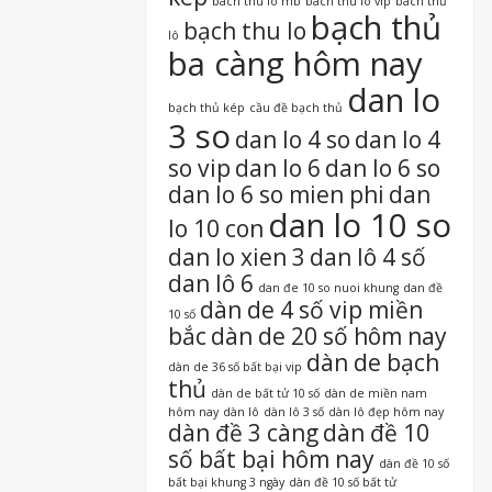
bach thu lo mb
bach thu lo vip
bach thủ
bạch thủ
bạch thu lo
lô
ba càng hôm nay
dan lo
bạch thủ kép
cầu đề bạch thủ
3 so
dan lo 4 so
dan lo 4
so vip
dan lo 6
dan lo 6 so
dan lo 6 so mien phi
dan
dan lo 10 so
lo 10 con
dan lo xien 3
dan lô 4 số
dan lô 6
dan đe 10 so nuoi khung
dan đề
dàn de 4 số vip miền
10 số
bắc
dàn de 20 số hôm nay
dàn de bạch
dàn de 36 số bất bại vip
thủ
dàn de bất tử 10 số
dàn de miền nam
hôm nay
dàn lô
dàn lô 3 số
dàn lô đẹp hôm nay
dàn đề 3 càng
dàn đề 10
số bất bại hôm nay
dàn đề 10 số
bất bại khung 3 ngày
dàn đề 10 số bất tử