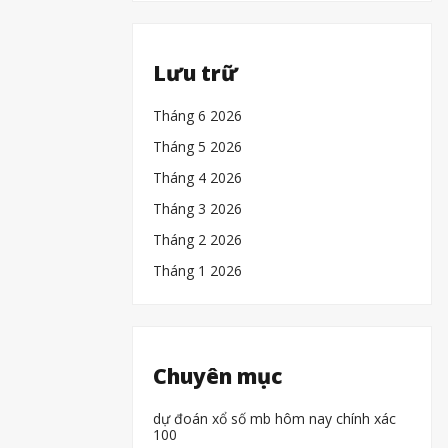
Lưu trữ
Tháng 6 2026
Tháng 5 2026
Tháng 4 2026
Tháng 3 2026
Tháng 2 2026
Tháng 1 2026
Chuyên mục
dự đoán xổ số mb hôm nay chính xác
100