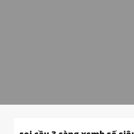
soi cầu 3 càng xsmb số siê