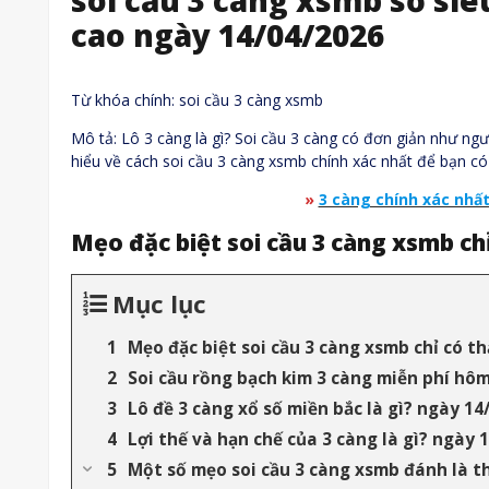
cao ngày 14/04/2026
Từ khóa chính: soi cầu 3 càng xsmb
Mô tả: Lô 3 càng là gì? Soi cầu 3 càng có đơn giản như ng
hiểu về cách soi cầu 3 càng xsmb chính xác nhất để bạn 
»
3 càng chính xác nhấ
Mẹo đặc biệt soi cầu 3 càng xsmb ch
Mục lục
Mẹo đặc biệt soi cầu 3 càng xsmb chỉ có t
Soi cầu rồng bạch kim 3 càng miễn phí hô
Lô đề 3 càng xổ số miền bắc là gì? ngày 14
Lợi thế và hạn chế của 3 càng là gì? ngày 
Một số mẹo soi cầu 3 càng xsmb đánh là t