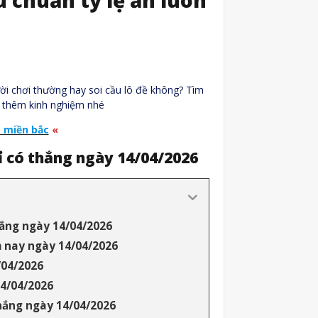
ười chơi thường hay soi cầu lô đề không? Tìm
có thêm kinh nghiệm nhé
t miền bắc
«
ỉ có thắng ngày 14/04/2026
hắng ngày 14/04/2026
m nay ngày 14/04/2026
/04/2026
14/04/2026
hắng ngày 14/04/2026