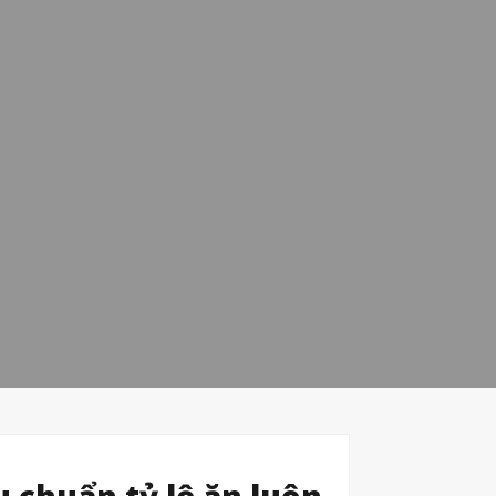
u chuẩn tỷ lệ ăn luôn