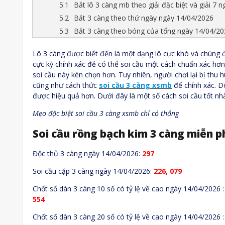
Bắt lô 3 càng mb theo giải đặc biệt và giải 7 
Bắt 3 càng theo thứ ngày ngày 14/04/2026
Bắt 3 càng theo bóng của tổng ngày 14/04/20
Lô 3 càng được biết đến là một dạng lô cực khó và chúng đ
cực kỳ chính xác đẻ có thể soi cầu một cách chuẩn xác hơn
soi cầu này kén chọn hơn. Tuy nhiên, người chơi lại bị thu 
cũng như cách thức
soi cầu 3 càng xsmb
để chính xác. Do
được hiệu quả hơn. Dưới đây là một số cách soi cầu tốt nh
Mẹo đặc biệt soi cầu 3 càng xsmb chỉ có thắng
Soi cầu rồng bạch kim 3 càng miễn 
Độc thủ 3 càng ngày 14/04/2026:
297
Soi cầu cặp 3 càng ngày 14/04/2026:
226, 079
Chốt số dàn 3 càng 10 số có tỷ lệ về cao ngày 14/04/2026 
554
Chốt số dàn 3 càng 20 số có tỷ lệ về cao ngày 14/04/2026 