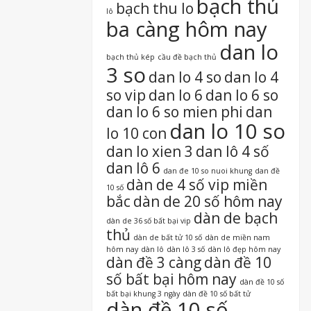
bạch thủ
bạch thu lo
lô
ba càng hôm nay
dan lo
bạch thủ kép
cầu đề bạch thủ
3 so
dan lo 4 so
dan lo 4
so vip
dan lo 6
dan lo 6 so
dan lo 6 so mien phi
dan
dan lo 10 so
lo 10 con
dan lo xien 3
dan lô 4 số
dan lô 6
dan đe 10 so nuoi khung
dan đề
dàn de 4 số vip miền
10 số
bắc
dàn de 20 số hôm nay
dàn de bạch
dàn de 36 số bất bại vip
thủ
dàn de bất tử 10 số
dàn de miền nam
hôm nay
dàn lô
dàn lô 3 số
dàn lô đẹp hôm nay
dàn đề 3 càng
dàn đề 10
số bất bại hôm nay
dàn đề 10 số
bất bại khung 3 ngày
dàn đề 10 số bất tử
dàn đề 10 số