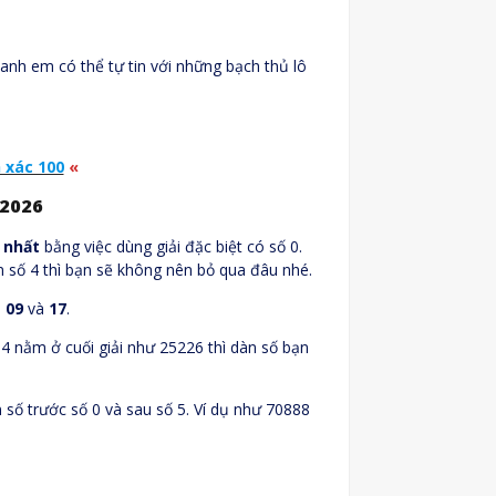
nh em có thể tự tin với những bạch thủ lô
 xác 100
«
/2026
c nhất
bằng việc dùng giải đặc biệt có số 0.
ện số 4 thì bạn sẽ không nên bỏ qua đâu nhé.
,
09
và
17
.
 4 nằm ở cuối giải như 25226 thì dàn số bạn
 số trước số 0 và sau số 5. Ví dụ như 70888