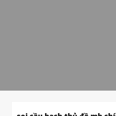
soi cầu bạch thủ đề mb ch