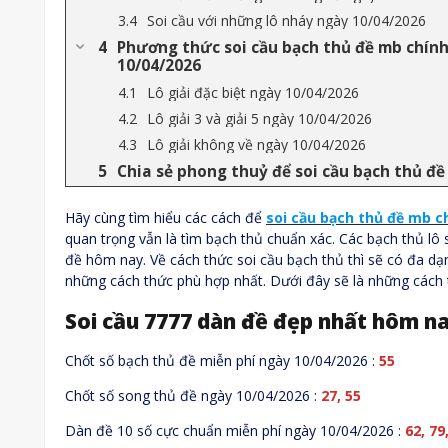
Soi cầu với những lô nháy ngày 10/04/2026
Phương thức soi cầu bạch thủ đề mb chính
10/04/2026
Lô giải đặc biệt ngày 10/04/2026
Lô giải 3 và giải 5 ngày 10/04/2026
Lô giải không về ngày 10/04/2026
Chia sẻ phong thuỷ để soi cầu bạch thủ đ
Hãy cùng tìm hiểu các cách để
soi cầu bạch thủ đề mb c
quan trọng vẫn là tìm bạch thủ chuẩn xác. Các bạch thủ lô 
đề hôm nay. Về cách thức soi cầu bạch thủ thì sẽ có đa dạn
những cách thức phù hợp nhất. Dưới đây sẽ là những cách
Soi cầu 7777 dàn đề đẹp nhất hôm n
Chốt số bạch thủ đề miễn phí ngày 10/04/2026 :
55
Chốt số song thủ đề ngày 10/04/2026 :
27, 55
Dàn đề 10 số cực chuẩn miễn phí ngày 10/04/2026 :
62, 79,