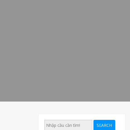
SEARCH