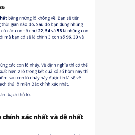
26
nhất
bằng những lô không về. Bạn sẽ tiến
 thời gian nào đó. Sau đó bạn dùng những
hì có các con số như
22
,
54
và
58
là những con
tới mà bạn có sẽ là chính 3 con số
96
,
33
và
ùng các con lô nháy. Về định nghĩa thì có thể
xuất hiện 2 lô trong kết quả xổ số hôm nay thì
hôm sau con lô nháy này được tin là sẽ về
ạch thủ lô miền Bắc chính xác nhất.
làm bạch thủ lô.
 chính xác nhất và dễ nhất