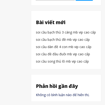
Bài viết mới
soi cầu bạch thủ 3 càng mb vip cao cấp
soi cầu bạch thủ đề mb vip cao cấp
soi cầu dàn đề 4 con mb vip cao cấp
soi cầu đề đầu đuôi mb vip cao cấp
soi cầu song thủ lô mb vip cao cấp
Phản hồi gần đây
Không có bình luận nào để hiển thị.