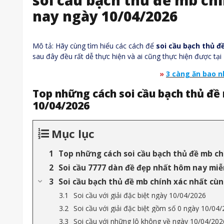
nay ngày 10/04/2026
Mô tả: Hãy cùng tìm hiểu các cách để
soi cầu bạch thủ đ
sau đây đều rất dễ thực hiện và ai cũng thực hiện được tạ
»
3 càng ăn bao n
Top những cách soi cầu bạch thủ đề
10/04/2026
Mục lục
Top những cách soi cầu bạch thủ đề mb ch
Soi cầu 7777 dàn đề đẹp nhất hôm nay miễ
Soi cầu bạch thủ đề mb chính xác nhất cù
Soi cầu với giải đặc biệt ngày 10/04/2026
Soi cầu với giải đặc biệt gồm số 0 ngày 10/04
Soi cầu với những lô không về ngày 10/04/202