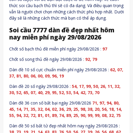
thức soi cầu bạch thủ thì sẽ có đa dạng. Và điều quan trọng
vẫn là người chơi chọn những cách thức phù hợp nhất. Dưới
đây sẽ là những cách thức mà bạn có thể áp dụng.
Soi cầu 7777 dàn đề đẹp nhất hôm
nay miễn phí ngày 29/08/2026
Chốt số bạch thủ đề miễn phí ngày 29/08/2026 :
97
Chốt số song thủ đề ngày 29/08/2026 :
92, 79
Dàn đề 10 số cực chuẩn miễn phí ngày 29/08/2026 :
62, 07,
37, 81, 80, 06, 00, 09, 96, 19
Dàn đề 20 số ngày 29/08/2026 :
54, 17, 99, 50, 26, 11, 32,
30, 52, 65, 07, 40, 29, 95, 52, 53, 54, 42, 73, 70
Dàn đề 36 con số bất bại ngày 29/08/2026
71, 97, 94, 80,
45, 14, 71, 35, 32, 04, 02, 36, 29, 25, 98, 38, 20, 56, 18, 14,
55, 94, 32, 72, 81, 01, 89, 74, 89, 25, 90, 99, 99, 08, 32, 75
Dàn đề 50 số bất tử đẹp nhất hôm nay ngày 29/08/2026 :
38, 73, 19, 21, 14, 63, 83, 76, 50, 56, 27, 39, 26, 56, 68, 62,