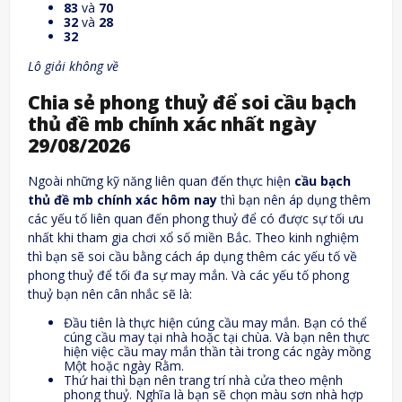
83
và
70
32
và
28
32
Lô giải không về
Chia sẻ phong thuỷ để soi cầu bạch
thủ đề mb chính xác nhất ngày
29/08/2026
Ngoài những kỹ năng liên quan đến thực hiện
cầu bạch
thủ đề mb chính xác hôm nay
thì bạn nên áp dụng thêm
các yếu tố liên quan đến phong thuỷ để có được sự tối ưu
nhất khi tham gia chơi xổ số miền Bắc. Theo kinh nghiệm
thì bạn sẽ soi cầu bằng cách áp dụng thêm các yếu tố về
phong thuỷ để tối đa sự may mắn. Và các yếu tố phong
thuỷ bạn nên cân nhắc sẽ là:
Đầu tiên là thực hiện cúng cầu may mắn. Bạn có thể
cúng cầu may tại nhà hoặc tại chùa. Và bạn nên thực
hiện việc cầu may mắn thần tài trong các ngày mồng
Một hoặc ngày Rằm.
Thứ hai thì bạn nên trang trí nhà cửa theo mệnh
phong thuỷ. Nghĩa là bạn sẽ chọn màu sơn nhà hợp