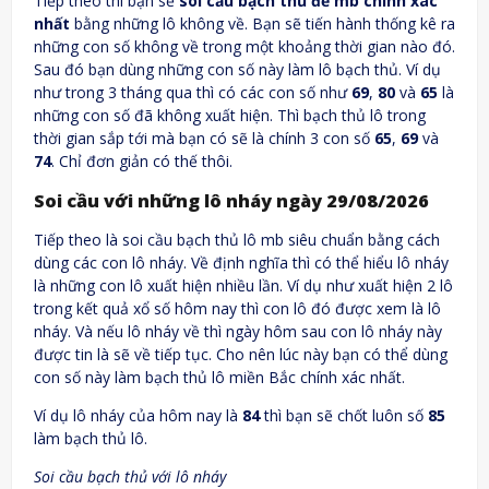
Tiếp theo thì bạn sẽ
soi cầu bạch thủ đề mb chính xác
nhất
bằng những lô không về. Bạn sẽ tiến hành thống kê ra
những con số không về trong một khoảng thời gian nào đó.
Sau đó bạn dùng những con số này làm lô bạch thủ. Ví dụ
như trong 3 tháng qua thì có các con số như
69
,
80
và
65
là
những con số đã không xuất hiện. Thì bạch thủ lô trong
thời gian sắp tới mà bạn có sẽ là chính 3 con số
65
,
69
và
74
. Chỉ đơn giản có thế thôi.
Soi cầu với những lô nháy ngày 29/08/2026
Tiếp theo là soi cầu bạch thủ lô mb siêu chuẩn bằng cách
dùng các con lô nháy. Về định nghĩa thì có thể hiểu lô nháy
là những con lô xuất hiện nhiều lần. Ví dụ như xuất hiện 2 lô
trong kết quả xổ số hôm nay thì con lô đó được xem là lô
nháy. Và nếu lô nháy về thì ngày hôm sau con lô nháy này
được tin là sẽ về tiếp tục. Cho nên lúc này bạn có thể dùng
con số này làm bạch thủ lô miền Bắc chính xác nhất.
Ví dụ lô nháy của hôm nay là
84
thì bạn sẽ chốt luôn số
85
làm bạch thủ lô.
Soi cầu bạch thủ với lô nháy