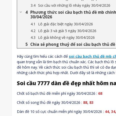
Soi cầu với những lô nháy ngày 30/04/2026
Phương thức soi cầu bạch thủ đề mb chính
30/04/2026
Lô giải đặc biệt ngày 30/04/2026
Lô giải 3 và giải 5 ngày 30/04/2026
Lô giải không về ngày 30/04/2026
Chia sẻ phong thuỷ để soi cầu bạch thủ đ
Hãy cùng tìm hiểu các cách để
soi cầu bạch thủ đề mb c
quan trọng vẫn là tìm bạch thủ chuẩn xác. Các bạch thủ lô 
đề hôm nay. Về cách thức soi cầu bạch thủ thì sẽ có đa dạn
những cách thức phù hợp nhất. Dưới đây sẽ là những cách
Soi cầu 7777 dàn đề đẹp nhất hôm n
Chốt số bạch thủ đề miễn phí ngày 30/04/2026 :
68
Chốt số song thủ đề ngày 30/04/2026 :
88, 83
Dàn đề 10 số cực chuẩn miễn phí ngày 30/04/2026 :
44, 34,