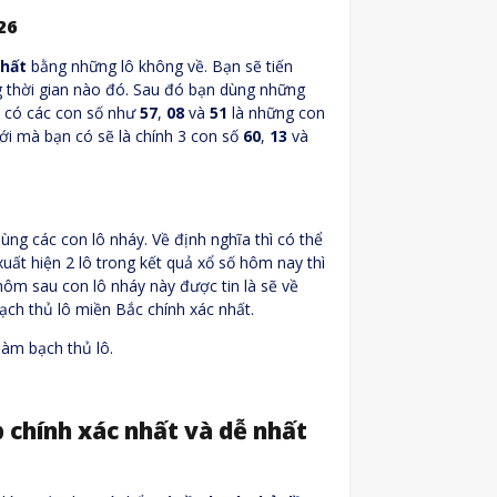
26
nhất
bằng những lô không về. Bạn sẽ tiến
 thời gian nào đó. Sau đó bạn dùng những
hì có các con số như
57
,
08
và
51
là những con
tới mà bạn có sẽ là chính 3 con số
60
,
13
và
ùng các con lô nháy. Về định nghĩa thì có thể
xuất hiện 2 lô trong kết quả xổ số hôm nay thì
hôm sau con lô nháy này được tin là sẽ về
ạch thủ lô miền Bắc chính xác nhất.
làm bạch thủ lô.
 chính xác nhất và dễ nhất