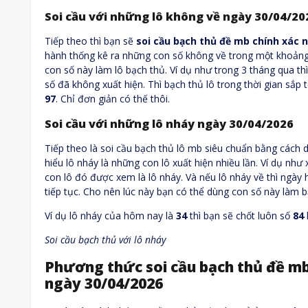
Soi cầu với những lô không về ngày 30/04/20
Tiếp theo thì bạn sẽ
soi cầu bạch thủ đề mb chính xác 
hành thống kê ra những con số không về trong một khoảng
con số này làm lô bạch thủ. Ví dụ như trong 3 tháng qua t
số đã không xuất hiện. Thì bạch thủ lô trong thời gian sắp 
97
. Chỉ đơn giản có thế thôi.
Soi cầu với những lô nháy ngày 30/04/2026
Tiếp theo là soi cầu bạch thủ lô mb siêu chuẩn bằng cách d
hiểu lô nháy là những con lô xuất hiện nhiều lần. Ví dụ như 
con lô đó được xem là lô nháy. Và nếu lô nháy về thì ngày 
tiếp tục. Cho nên lúc này bạn có thể dùng con số này làm b
Ví dụ lô nháy của hôm nay là
34
thì bạn sẽ chốt luôn số
84
Soi cầu bạch thủ với lô nháy
Phương thức soi cầu bạch thủ đề mb
ngày 30/04/2026