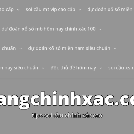
ao cấp
soi cầu mt vip cao cấp
dự đoán xổ số miền
dự đoán xổ số mb hôm nay chính xác 100
u chuẩn
dự đoán xổ số miền nam siêu chuẩn
m nay siêu chuẩn
độc thủ đề hôm nay
soi cầu xs
angchinhxac.
tips soi cầu chính xác cao