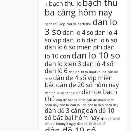
bạch thủ
bạch thu lo
lô
ba càng hôm nay
dan lo
bạch thủ kép
cầu đề bạch thủ
3 so
dan lo 4 so
dan lo 4
so vip
dan lo 6
dan lo 6 so
dan lo 6 so mien phi
dan
dan lo 10 so
lo 10 con
dan lo xien 3
dan lô 4 số
dan lô 6
dan đe 10 so nuoi khung
dan đề
dàn de 4 số vip miền
10 số
bắc
dàn de 20 số hôm nay
dàn de bạch
dàn de 36 số bất bại vip
thủ
dàn de bất tử 10 số
dàn de miền nam
hôm nay
dàn lô
dàn lô 3 số
dàn lô đẹp hôm nay
dàn đề 3 càng
dàn đề 10
số bất bại hôm nay
dàn đề 10 số
bất bại khung 3 ngày
dàn đề 10 số bất tử
dàn đề 10 số