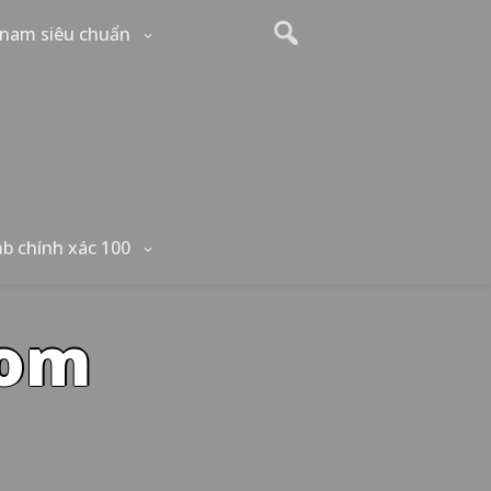
 nam siêu chuẩn
mb chính xác 100
com