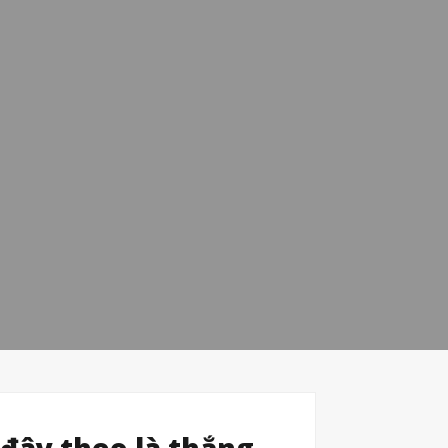
 đây theo là thắng