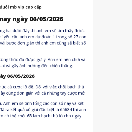
 đuôi mb vip cao cấp
 nay ngày 06/05/2026
g hai dưới đây thì anh em sẽ tìm thấy được
hỉ yêu cầu anh em dự đoán 1 trong số 27 con
 vài bước đơn giản thì anh em cũng sẽ biết số
 công thức đã được gợi ý. Anh em nên chơi và
 sai và gây ảnh hưởng đến chiến thắng.
ày 06/05/2026
hức cá cược lô đề. Đối với việc chốt bạch thủ
 này cũng đơn giản với cả những tay cược mới
. Anh em sẽ tính tổng các con số này và kết
 ra kết quả xổ giải đặc biệt là 65684 thì anh
em có thể chốt
63
làm bạch thủ lô cho ngày