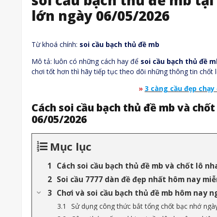
lớn ngày 06/05/2026
Từ khoá chính:
soi cầu bạch thủ đề mb
Mô tả: luôn có những cách hay để
soi cầu bạch thủ đề m
chơi tốt hơn thì hãy tiếp tục theo dõi những thông tin chốt
»
3 càng cầu đẹp chạy
Cách soi cầu bạch thủ đề mb và chốt
06/05/2026
Mục lục
Cách soi cầu bạch thủ đề mb và chốt lô n
Soi cầu 7777 dàn đề đẹp nhất hôm nay miễ
Chơi và soi cầu bạch thủ đề mb hôm nay n
Sử dụng công thức bắt tổng chốt bạc nhớ ngà