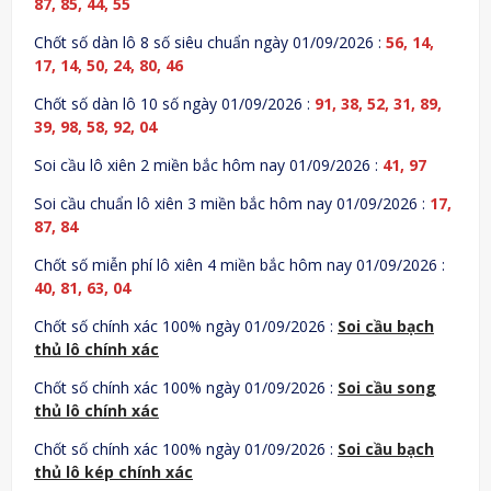
87, 85, 44, 55
Chốt số dàn lô 8 số siêu chuẩn ngày 01/09/2026 :
56, 14,
17, 14, 50, 24, 80, 46
Chốt số dàn lô 10 số ngày 01/09/2026 :
91, 38, 52, 31, 89,
39, 98, 58, 92, 04
Soi cầu lô xiên 2 miền bắc hôm nay 01/09/2026 :
41, 97
Soi cầu chuẩn lô xiên 3 miền bắc hôm nay 01/09/2026 :
17,
87, 84
Chốt số miễn phí lô xiên 4 miền bắc hôm nay 01/09/2026 :
40, 81, 63, 04
Chốt số chính xác 100% ngày 01/09/2026 :
Soi cầu bạch
thủ lô chính xác
Chốt số chính xác 100% ngày 01/09/2026 :
Soi cầu song
thủ lô chính xác
Chốt số chính xác 100% ngày 01/09/2026 :
Soi cầu bạch
thủ lô kép chính xác