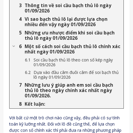
Thông tin về soi cầu bạch thủ lô ngày
01/09/2026
Vì sao bạch thủ lô lại được lựa chọn
nhiều đến vậy ngày 01/09/2026
Những ưu nhược điểm khi soi cầu bạch
thủ lô ngày 01/09/2026
Một số cách soi cầu bạch thủ lô chính xác
nhất ngày 01/09/2026
Soi cầu bạch thủ lô theo con số kép ngày
01/09/2026
Dựa vào đầu câm đuôi câm để soi bạch thủ
lô ngày 01/09/2026
Những lưu ý giúp anh em soi cầu bạch
thủ lô theo ngày chính xác nhất ngày
01/09/2026.
Kết luận:
Với bất cứ một trò chơi nào cũng vậy, đều phải có sự tính
toán kỹ lưỡng nhất. Đối với lô đề cũng thế, để lựa chọn
được con số chính xác thì phải đưa ra những phương pháp