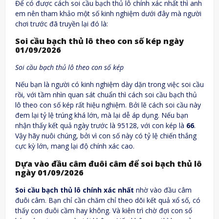
Để có được cách soi cầu bạch thủ lô chính xác nhất thì anh
em nên tham khảo một số kinh nghiệm dưới đây mà người
chơi trước đã truyền lại đó là:
Soi cầu bạch thủ lô theo con số kép ngày
01/09/2026
Soi cầu bạch thủ lô theo con số kép
Nếu bạn là người có kinh nghiệm dày dặn trong việc soi cầu
rồi, với tầm nhìn quan sát chuẩn thì cách soi cầu bạch thủ
lô theo con số kép rất hiệu nghiệm. Bởi lẽ cách soi cầu này
đem lại tỷ lệ trúng khá lớn, mà lại dễ áp dụng. Nếu bạn
nhận thấy kết quả ngày trước là 95128, với con kép là
66
.
Vậy hãy nuôi chúng, bởi vì con số này có tỷ lệ chiến thắng
cực kỳ lớn, mang lại độ chính xác cao.
Dựa vào đầu câm đuôi câm để soi bạch thủ lô
ngày 01/09/2026
Soi cầu bạch thủ lô chính xác nhất
nhờ vào đầu câm
đuôi câm. Bạn chỉ cần chăm chỉ theo dõi kết quả xổ số, có
thấy con đuôi cầm hay không. Và kiên trì chờ đợi con số