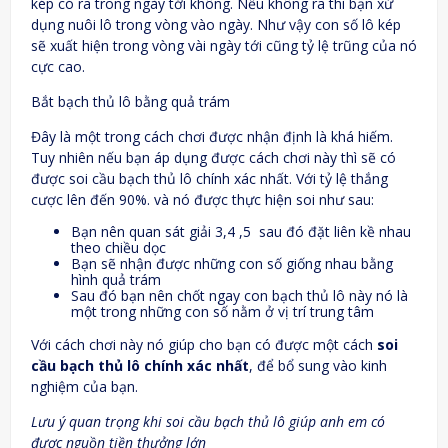
kép có ra trong ngày tới không. Nếu không ra thì bạn xử
dụng nuôi lô trong vòng vào ngày. Như vậy con số lô kép
sẽ xuất hiện trong vòng vài ngày tới cũng tỷ lệ trũng của nó
cực cao.
Bắt bạch thủ lô bằng quả trám
Đây là một trong cách chơi được nhận định là khá hiếm.
Tuy nhiên nếu bạn áp dụng được cách chơi này thì sẽ có
được soi cầu bạch thủ lô chính xác nhất. Với tỷ lệ thắng
cược lên đến 90%. và nó được thực hiện soi như sau:
Bạn nên quan sát giải 3,4 ,5 sau đó đặt liên kề nhau
theo chiều dọc
Bạn sẽ nhận được những con số giống nhau bằng
hình quả trám
Sau đó bạn nên chốt ngay con bạch thủ lô này nó là
một trong những con số nằm ở vị trí trung tâm
Với cách chơi này nó giúp cho bạn có được một cách
soi
cầu bạch thủ lô chính xác nhất
, để bổ sung vào kinh
nghiệm của bạn.
Lưu ý quan trọng khi soi cầu bạch thủ lô giúp anh em có
được nguồn tiền thưởng lớn