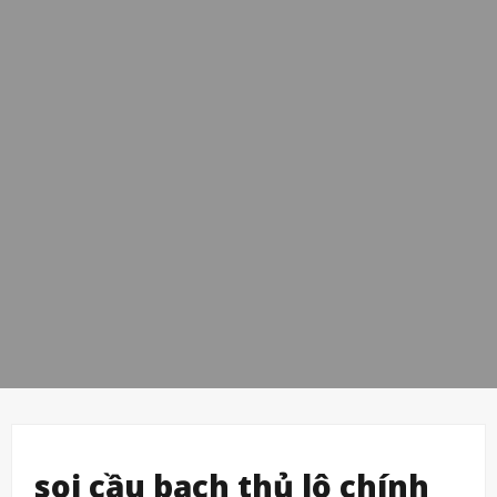
soi cầu bạch thủ lô chính