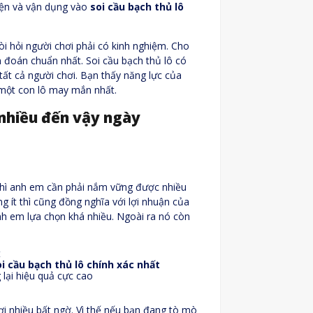
iện và vận dụng vào
soi cầu bạch thủ lô
i hỏi người chơi phải có kinh nghiệm. Cho
 đoán chuẩn nhất. Soi cầu bạch thủ lô có
ất cả người chơi. Bạn thấy năng lực của
 một con lô may mắn nhất.
 nhiều đến vậy ngày
 thì anh em cần phải nắm vững được nhiều
g ít thì cũng đồng nghĩa với lợi nhuận của
h em lựa chọn khá nhiều. Ngoài ra nó còn
t
oi cầu bạch thủ lô chính xác nhất
 lại hiệu quả cực cao
ơi nhiều bất ngờ. Vì thế nếu bạn đang tò mò