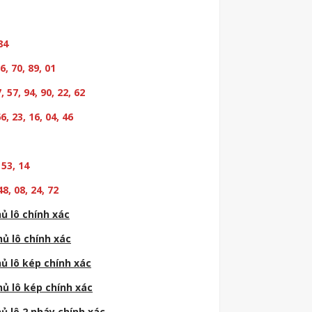
84
6, 70, 89, 01
, 57, 94, 90, 22, 62
66, 23, 16, 04, 46
 53, 14
48, 08, 24, 72
hủ lô chính xác
hủ lô chính xác
hủ lô kép chính xác
hủ lô kép chính xác
hủ lô 2 nháy chính xác