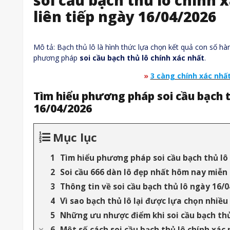
liên tiếp ngày 16/04/2026
Mô tả: Bạch thủ lô là hình thức lựa chọn kết quả con số h
phương pháp
soi cầu bạch thủ lô chính xác nhất
.
»
3 càng chính xác nhấ
Tìm hiểu phương pháp soi cầu bạch t
16/04/2026
Mục lục
Tìm hiểu phương pháp soi cầu bạch thủ lô
Soi cầu 666 dàn lô đẹp nhất hôm nay miễn
Thông tin về soi cầu bạch thủ lô ngày 16/
Vì sao bạch thủ lô lại được lựa chọn nhiề
Những ưu nhược điểm khi soi cầu bạch thủ
Một số cách soi cầu bạch thủ lô chính xác