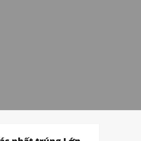
xác nhất trúng Lớn