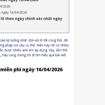
04/2026
ô ngày 16/04/2026
 lô theo ngày chính xác nhất ngày
oán kỹ lưỡng nhất. Đối với lô đề cũng thế, để
ng pháp soi cầu cụ thể. Hiện này rất có nhiều
vẫn được nhiều anh em áp dụng. Vậy, làm thế
t
, hãy cùng chúng tôi đi tìm hiểu quá bài viết
 miễn phí ngày 16/04/2026