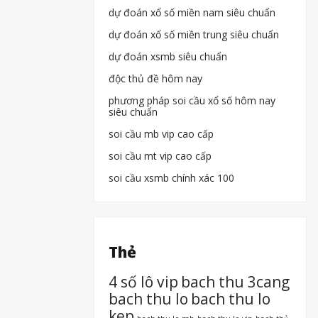
dự đoán xổ số miền nam siêu chuẩn
dự đoán xổ số miền trung siêu chuẩn
dự đoán xsmb siêu chuẩn
độc thủ đề hôm nay
phương pháp soi cầu xổ số hôm nay
siêu chuẩn
soi cầu mb vip cao cấp
soi cầu mt vip cao cấp
soi cầu xsmb chính xác 100
Thẻ
4 số lô vip
bach thu 3cang
bach thu lo
bach thu lo
kep