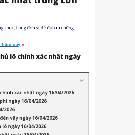
àng chục, hàng đơn vị để đưa ra những
t hôm nay
«
hủ lô chính xác nhất ngày
 chính xác nhất ngày 16/04/2026
 phí ngày 16/04/2026
04/2026
u đến vậy ngày 16/04/2026
 lô ngày 16/04/2026
 nhất ngày 16/04/2026