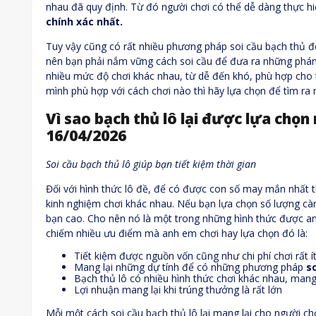
nhau đã quy định. Từ đó người chơi có thể dễ dàng thực h
chính xác nhất.
Tuy vậy cũng có rất nhiều phương pháp soi cầu bạch thủ đò
nên bạn phải nắm vững cách soi cầu để đưa ra những phán
nhiều mức độ chơi khác nhau, từ dễ đến khó, phù hợp cho t
mình phù hợp với cách chơi nào thì hãy lựa chọn để tìm ra
Vì sao bạch thủ lô lại được lựa chọn
16/04/2026
Soi cầu bạch thủ lô giúp bạn tiết kiệm thời gian
Đối với hình thức lô đề, để có được con số may mắn nhất
kinh nghiệm chơi khác nhau. Nếu bạn lựa chọn số lượng càn
bạn cao. Cho nên nó là một trong những hình thức được an
chiếm nhiều ưu điểm mà anh em chơi hay lựa chọn đó là:
Tiết kiệm được nguồn vốn cũng như chi phí chơi rất í
Mang lại những dự tính để có những phương pháp
s
Bạch thủ lô có nhiều hình thức chơi khác nhau, mang
Lợi nhuận mang lại khi trúng thưởng là rất lớn
Mỗi một cách soi cầu bạch thủ lô lại mang lại cho người ch