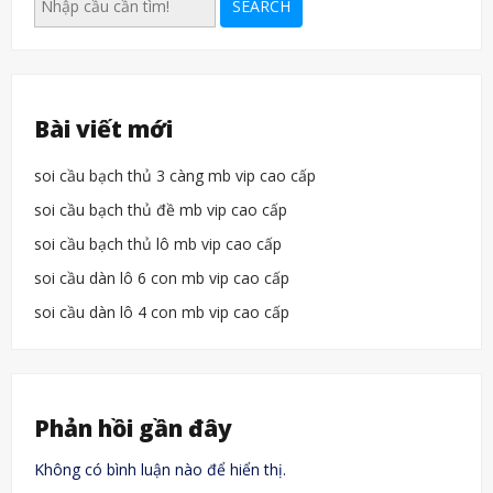
SEARCH
Bài viết mới
soi cầu bạch thủ 3 càng mb vip cao cấp
soi cầu bạch thủ đề mb vip cao cấp
soi cầu bạch thủ lô mb vip cao cấp
soi cầu dàn lô 6 con mb vip cao cấp
soi cầu dàn lô 4 con mb vip cao cấp
Phản hồi gần đây
Không có bình luận nào để hiển thị.