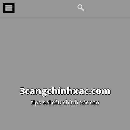
Skip
to
content
3cangchinhxac.com
tips soi cầu chính xác cao