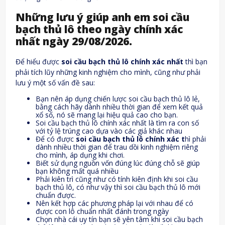
Những lưu ý giúp anh em soi cầu
bạch thủ lô theo ngày chính xác
nhất ngày 29/08/2026.
Để hiểu được
soi cầu bạch thủ lô chính xác nhất
thì bạn
phải tích lũy những kinh nghiệm cho mình, cũng như phải
lưu ý một số vấn đề sau:
Bạn nên áp dụng chiến lược soi cầu bạch thủ lô lẻ,
bằng cách hãy dành nhiều thời gian để xem kết quả
xổ số, nó sẽ mang lại hiệu quả cao cho bạn.
Soi cầu bạch thủ lô chính xác nhất là tìm ra con số
với tỷ lệ trúng cao dựa vào các giả khác nhau
Để có được
soi cầu bạch thủ lô chính xác t
hì phải
dành nhiều thời gian để trau dồi kinh nghiệm riêng
cho mình, áp dụng khi chơi.
Biết sử dụng nguồn vốn đúng lúc đúng chỗ sẽ giúp
bạn không mất quá nhiều
Phải kiên trì cũng như có tính kiên định khi soi cầu
bạch thủ lô, có như vậy thì soi cầu bạch thủ lô mới
chuẩn được.
Nên kết hợp các phương pháp lại với nhau để có
được con lô chuẩn nhất đánh trong ngày
Chọn nhà cái uy tín bạn sẽ yên tâm khi soi cầu bạch