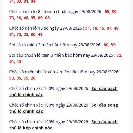
71, 03, 81, 04
Chốt số dàn lô 8 số siêu chuẩn ngày 29/08/2026 :
65, 30,
73, 30, 46, 95, 09, 08
Chốt số dàn lô 10 số ngày 29/08/2026 :
51, 18, 15, 07, 48,
81, 72, 25, 80, 49
Soi cầu lô xiên 2 miền bắc hôm nay 29/08/2026 :
80, 59
Soi cầu chuẩn lô xiên 3 miền bắc hôm nay 29/08/2026 :
72,
61, 42
Chốt số miễn phí lô xiên 4 miền bắc hôm nay 29/08/2026 :
53, 95, 59, 20
Chốt số chính xác 100% ngày 29/08/2026 :
Soi cầu bạch
thủ lô chính xác
Chốt số chính xác 100% ngày 29/08/2026 :
Soi cầu song
thủ lô chính xác
Chốt số chính xác 100% ngày 29/08/2026 :
Soi cầu bạch
thủ lô kép chính xác