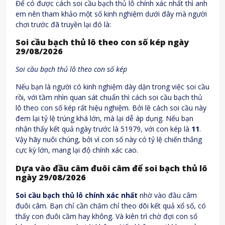
Để có được cách soi cầu bạch thủ lô chính xác nhất thì anh
em nên tham khảo một số kinh nghiệm dưới đây mà người
chơi trước đã truyền lại đó là:
Soi cầu bạch thủ lô theo con số kép ngày
29/08/2026
Soi cầu bạch thủ lô theo con số kép
Nếu bạn là người có kinh nghiệm dày dặn trong việc soi cầu
rồi, với tầm nhìn quan sát chuẩn thì cách soi cầu bạch thủ
lô theo con số kép rất hiệu nghiệm. Bởi lẽ cách soi cầu này
đem lại tỷ lệ trúng khá lớn, mà lại dễ áp dụng. Nếu bạn
nhận thấy kết quả ngày trước là 51979, với con kép là
11
.
Vậy hãy nuôi chúng, bởi vì con số này có tỷ lệ chiến thắng
cực kỳ lớn, mang lại độ chính xác cao.
Dựa vào đầu câm đuôi câm để soi bạch thủ lô
ngày 29/08/2026
Soi cầu bạch thủ lô chính xác nhất
nhờ vào đầu câm
đuôi câm. Bạn chỉ cần chăm chỉ theo dõi kết quả xổ số, có
thấy con đuôi cầm hay không. Và kiên trì chờ đợi con số