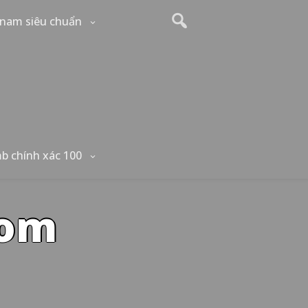
 nam siêu chuẩn
mb chính xác 100
com