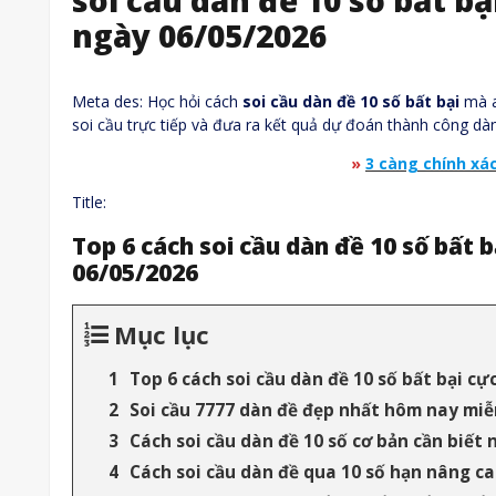
ngày 06/05/2026
Meta des: Học hỏi cách
soi cầu dàn đề 10 số bất bại
mà a
soi cầu trực tiếp và đưa ra kết quả dự đoán thành công dà
»
3 càng chính xá
Title:
Top 6 cách soi cầu dàn đề 10 số bất 
06/05/2026
Mục lục
Top 6 cách soi cầu dàn đề 10 số bất bại cự
Soi cầu 7777 dàn đề đẹp nhất hôm nay miễ
Cách soi cầu dàn đề 10 số cơ bản cần biết
Cách soi cầu dàn đề qua 10 số hạn nâng c