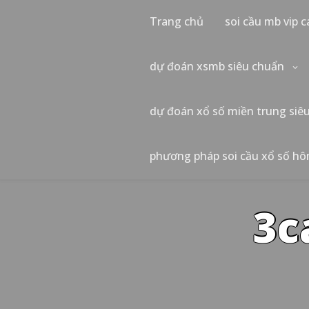
Skip
to
Trang chủ
soi cầu mb vip c
content
dự đoán xsmb siêu chuẩn
dự đoán xổ số miền trung siê
phương pháp soi cầu xổ số hô
3c