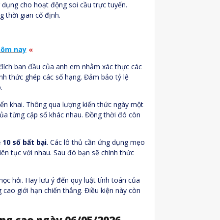
dụng cho hoạt động soi cầu trực tuyến.
g thời gian cố định.
hôm nay
«
ục đích ban đầu của anh em nhằm xác thực các
ình thức ghép các số hạng. Đảm bảo tỷ lệ
p.
riển khai. Thông qua lượng kiến thức ngày một
của từng cặp số khác nhau. Đồng thời đó còn
 10 số bất bại
. Các lô thủ cần ứng dụng mẹo
 liên tục với nhau. Sau đó bạn sẽ chính thức
ọc hỏi. Hãy lưu ý đến quy luật tính toán của
 cao giới hạn chiến thắng. Điều kiện này còn