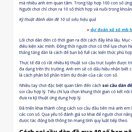
mà nhiều anh em quan tâm. Trong tập hợp 100 con số ứng 
Người chơi chỉ chọn ra 10 số thích hợp và nuôi trong khoản
Kỹ thuật đánh dàn đề 10 số siêu hiệu quả
»
dự đoán xổ số mb 
Lối chơi dàn đèn có thời gian ra đời cách đây khá lâu. M
điều kiện xác minh. Đồng thời người chơi có thể lựa chọn h
thắng tăng dần là cách để bạn bộ full các kiến thức phù hợ
Thực tế đã có rất nhiều kỹ thuật soi cầu trực tuyến được t
đa dạng trên thị trường. Anh em sẽ có dấu hiệu nhận biết 
là cách phân bổ phần trăm dự đoán của các con số.
Nhiều tay chơi đặc biệt quan tâm đến cách
soi cầu dàn đề
soi cầu hợp lý. Tiêu chí lựa chọn khung thời gian có kết nối
đưa ra kỹ thuật ứng dụng hợp lý.
Đã triển khai thành công cách soi cầu đầu tiên mà anh em h
các con số. Qua yếu tố đánh giá sơ khai để người chơi nâng
được tác động bởi thông tin mang tính quy luật tiếp theo.