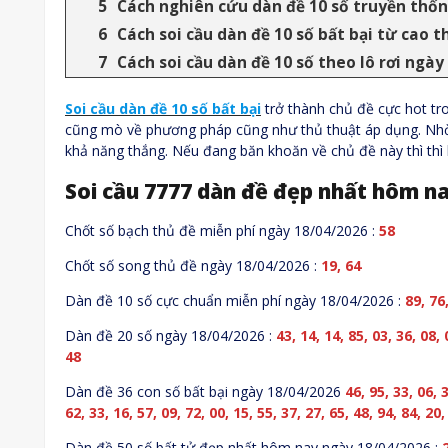
Cách nghiên cứu dàn đề 10 số truyền thố
Cách soi cầu dàn đề 10 số bất bại từ cao 
Cách soi cầu dàn đề 10 số theo lô rơi ngày
Soi cầu dàn đề 10 số bất bại
trở thành chủ đề cực hot tr
cũng mò về phương pháp cũng như thủ thuật áp dụng. Nhờ
khả năng thắng. Nếu đang băn khoăn về chủ đề này thì thì b
Soi cầu 7777 dàn đề đẹp nhất hôm n
Chốt số bạch thủ đề miễn phí ngày 18/04/2026 :
58
Chốt số song thủ đề ngày 18/04/2026 :
19, 64
Dàn đề 10 số cực chuẩn miễn phí ngày 18/04/2026 :
89, 76,
Dàn đề 20 số ngày 18/04/2026 :
43, 14, 14, 85, 03, 36, 08, 
48
Dàn đề 36 con số bất bại ngày 18/04/2026
46, 95, 33, 06, 3
62, 33, 16, 57, 09, 72, 00, 15, 55, 37, 27, 65, 48, 94, 84, 20,
Dàn đề 50 số bất tử đẹp nhất hôm nay ngày 18/04/2026 :