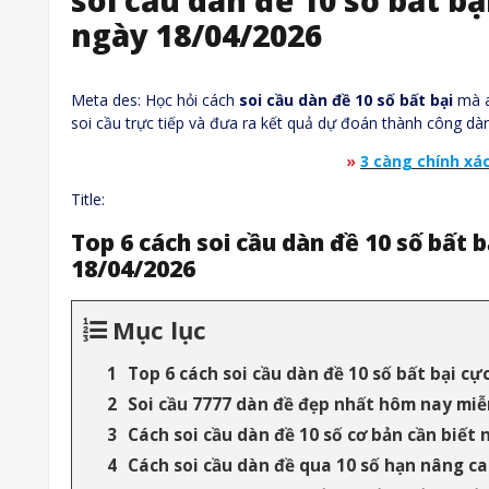
ngày 18/04/2026
Meta des: Học hỏi cách
soi cầu dàn đề 10 số bất bại
mà a
soi cầu trực tiếp và đưa ra kết quả dự đoán thành công dà
»
3 càng chính xá
Title:
Top 6 cách soi cầu dàn đề 10 số bất 
18/04/2026
Mục lục
Top 6 cách soi cầu dàn đề 10 số bất bại cự
Soi cầu 7777 dàn đề đẹp nhất hôm nay miễ
Cách soi cầu dàn đề 10 số cơ bản cần biết
Cách soi cầu dàn đề qua 10 số hạn nâng c