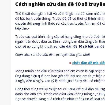
Cách nghiên cứu dàn đề 10 số truyề
Thủ thuật đơn giản nhất và có thời gian ra đời sớm nhất h
đề bất bại truyền thống. Trước đó đã có thời kỳ thịnh hành
chuyển đổi sang hình thức soi cầu trực tuyến. Anh em đã c
tiếp theo.
Trước các quá trình nâng cấp số hạng cũng như dự đoán kế
nguồn tiền được đầu tư. Định hướng ban đầu tăng dần thàn
chơi sẽ áp dụng kỹ thuật
soi cầu dàn đề 10 số bất bại
để 
Chọn cách soi cầu dàn đề trực tuyến đơn giản nhất
»
chốt dàn đề mb siê
Mong muốn ban đầu của nhiều anh em chính là cập nhật nhữ
ứng dụng hiệu quả hơn bao giờ hết. Khi anh em thực hiện c
3 ngày đến 6 ngày. Các tỷ lệ đánh giá bổ trợ đều có nhiệm 
Đồng thời cùng với kỹ thuật soi cầu qua kết quả dàn đề. Ngư
dành cho anh em. Tránh các điều kiện không uống dụng H
Bạn sẽ chuyển sang quá trình cân nhắc thông tin và loại bỏ 