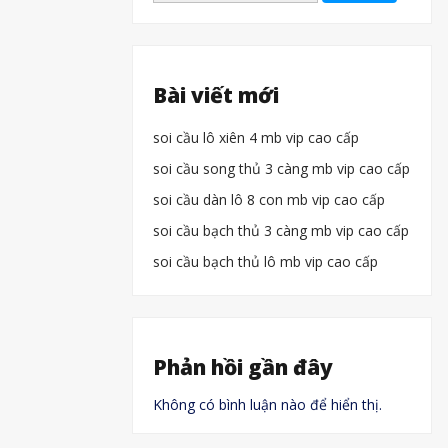
Bài viết mới
soi cầu lô xiên 4 mb vip cao cấp
soi cầu song thủ 3 càng mb vip cao cấp
soi cầu dàn lô 8 con mb vip cao cấp
soi cầu bạch thủ 3 càng mb vip cao cấp
soi cầu bạch thủ lô mb vip cao cấp
Phản hồi gần đây
Không có bình luận nào để hiển thị.