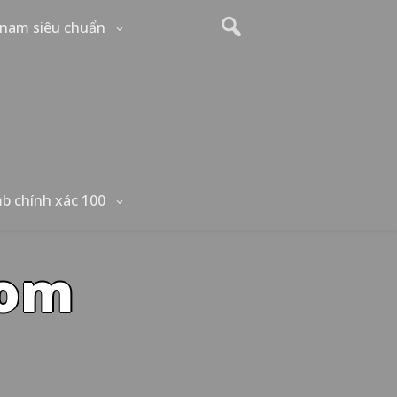
 nam siêu chuẩn
mb chính xác 100
com