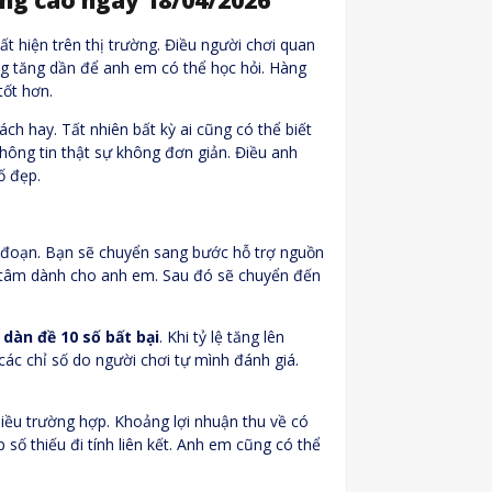
âng cao ngày 18/04/2026
ất hiện trên thị trường. Điều người chơi quan
g tăng dần để anh em có thể học hỏi. Hàng
tốt hơn.
ch hay. Tất nhiên bất kỳ ai cũng có thể biết
hông tin thật sự không đơn giản. Điều anh
số đẹp.
i đoạn. Bạn sẽ chuyển sang bước hỗ trợ nguồn
ên tâm dành cho anh em. Sau đó sẽ chuyển đến
.
 dàn đề 10 số bất bại
. Khi tỷ lệ tăng lên
các chỉ số do người chơi tự mình đánh giá.
.
iều trường hợp. Khoảng lợi nhuận thu về có
số thiếu đi tính liên kết. Anh em cũng có thể