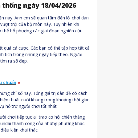
n thống ngày 18/04/2026
iện nay. Anh em sẽ quan tâm đến lối chơi dàn
 vượt trội của bộ môn này. Tuy nhiên khi
ó thể bổ phương các giai đoạn nghiên cứu
t quả cá cược. Các bạn có thể tập hợp tất cả
h tích trong những ngày tiếp theo. Người
tìm ra số đẹp.
u chuẩn
«
ng chỉ số hay. Tổng giá trị dàn đề có cách
hiến thuật nuôi khung trong khoảng thời gian
vụ hỗ trợ người chơi tốt nhất.
ời chơi tiếp tục all trao cơ hội chiến thắng
yundai thành công của những phương khác.
điều kiện khai thác.