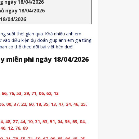
ng ngày 18/04/2026
thủ ngày 18/04/2026
 18/04/2026
ong suốt thời gian qua. Khá nhiều anh em
 vào điều kiện dự đoán giúp anh em gia tăng
ạn có thể theo dõi bài viết bên dưới.
ay miễn phí ngày 18/04/2026
 66, 76, 53, 29, 71, 06, 62, 13
06, 00, 37, 22, 60, 18, 35, 13, 47, 24, 46, 25,
4, 48, 27, 44, 10, 31, 53, 51, 04, 35, 63, 04,
 46, 12, 76, 69
23, 21, 78, 55, 71, 59, 67, 99, 85, 86, 15, 25,