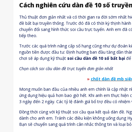
Cách nghiên cứu dàn đề 10 số truyề
Thủ thuật đơn giản nhất và có thời gian ra đời sớm nhất h
đề bất bại truyền thống. Trước đó đã có thời kỳ thịnh hành
chuyển đổi sang hình thức soi cầu trực tuyến. Anh em đã c
tiếp theo.
Trước các quá trình nâng cấp số hạng cũng như dự đoán kế
nguồn tiền được đầu tư. Định hướng ban đầu tăng dần thàn
chơi sẽ áp dụng kỹ thuật
soi cầu dàn đề 10 số bất bại
để 
Chọn cách soi cầu dàn đề trực tuyến đơn giản nhất
»
chốt dàn đề mb siê
Mong muốn ban đầu của nhiều anh em chính là cập nhật nhữ
ứng dụng hiệu quả hơn bao giờ hết. Khi anh em thực hiện c
3 ngày đến 2 ngày. Các tỷ lệ đánh giá bổ trợ đều có nhiệm 
Đồng thời cùng với kỹ thuật soi cầu qua kết quả dàn đề. Ngư
dành cho anh em. Tránh các điều kiện không uống dụng H
Bạn sẽ chuyển sang quá trình cân nhắc thông tin và loại bỏ 