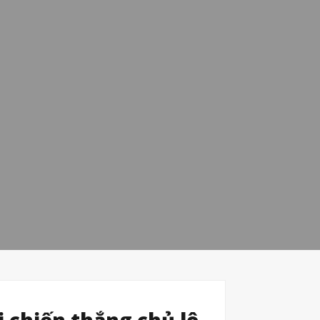
i chiến thắng chủ lô