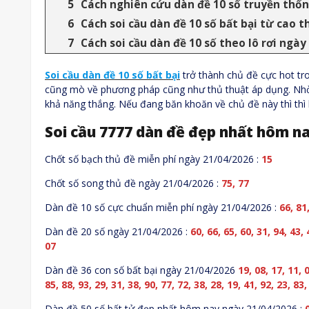
Cách nghiên cứu dàn đề 10 số truyền thố
Cách soi cầu dàn đề 10 số bất bại từ cao 
Cách soi cầu dàn đề 10 số theo lô rơi ngày
Soi cầu dàn đề 10 số bất bại
trở thành chủ đề cực hot tr
cũng mò về phương pháp cũng như thủ thuật áp dụng. Nhờ
khả năng thắng. Nếu đang băn khoăn về chủ đề này thì thì b
Soi cầu 7777 dàn đề đẹp nhất hôm n
Chốt số bạch thủ đề miễn phí ngày 21/04/2026 :
15
Chốt số song thủ đề ngày 21/04/2026 :
75, 77
Dàn đề 10 số cực chuẩn miễn phí ngày 21/04/2026 :
66, 81,
Dàn đề 20 số ngày 21/04/2026 :
60, 66, 65, 60, 31, 94, 43, 
07
Dàn đề 36 con số bất bại ngày 21/04/2026
19, 08, 17, 11, 0
85, 88, 93, 29, 31, 38, 90, 77, 72, 38, 28, 19, 41, 92, 23, 83,
Dàn đề 50 số bất tử đẹp nhất hôm nay ngày 21/04/2026 :