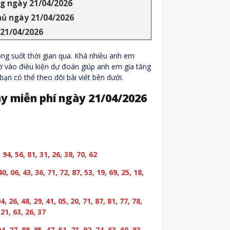
ng ngày 21/04/2026
thủ ngày 21/04/2026
 21/04/2026
ong suốt thời gian qua. Khá nhiều anh em
 vào điều kiện dự đoán giúp anh em gia tăng
ạn có thể theo dõi bài viết bên dưới.
ay miễn phí ngày 21/04/2026
 94, 56, 81, 31, 26, 38, 70, 62
40, 06, 43, 36, 71, 72, 87, 53, 19, 69, 25, 18,
4, 26, 48, 29, 41, 05, 20, 71, 87, 81, 77, 78,
 21, 63, 26, 37
04, 27, 88, 85, 47, 51, 23, 92, 74, 63, 60, 83,