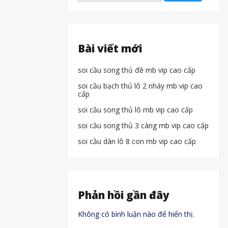
Bài viết mới
soi cầu song thủ đề mb vip cao cấp
soi cầu bạch thủ lô 2 nháy mb vip cao
cấp
soi cầu song thủ lô mb vip cao cấp
soi cầu song thủ 3 càng mb vip cao cấp
soi cầu dàn lô 8 con mb vip cao cấp
Phản hồi gần đây
Không có bình luận nào để hiển thị.