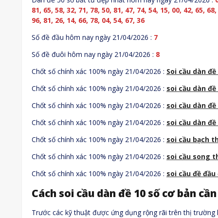
81, 65, 58, 32, 71, 78, 50, 81, 47, 74, 54, 15, 00, 42, 65, 68,
96, 81, 26, 14, 66, 78, 04, 54, 67, 36
Số đề đầu hôm nay ngày 21/04/2026 :
7
Số đề đuôi hôm nay ngày 21/04/2026 :
8
Chốt số chính xác 100% ngày 21/04/2026 :
Soi cầu dàn đề
Chốt số chính xác 100% ngày 21/04/2026 :
soi cầu dàn đề
Chốt số chính xác 100% ngày 21/04/2026 :
soi cầu dàn đề
Chốt số chính xác 100% ngày 21/04/2026 :
soi cầu dàn đề
Chốt số chính xác 100% ngày 21/04/2026 :
soi cầu bạch t
Chốt số chính xác 100% ngày 21/04/2026 :
soi cầu song t
Chốt số chính xác 100% ngày 21/04/2026 :
soi cầu đề đầu
Cách soi cầu dàn đề 10 số cơ bản cần
Trước các kỹ thuật được ứng dụng rộng rãi trên thị trường 