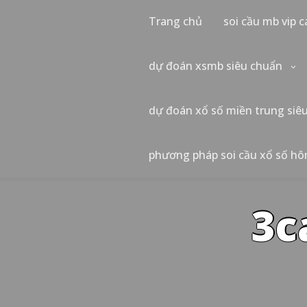
Skip
to
Trang chủ
soi cầu mb vip c
content
dự đoán xsmb siêu chuẩn
dự đoán xổ số miền trung siê
phương pháp soi cầu xổ số hô
3c