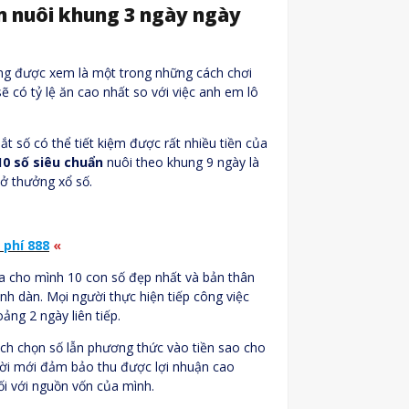
em nuôi khung 3 ngày ngày
ang được xem là một trong những cách chơi
 có tỷ lệ ăn cao nhất so với việc anh em lô
ắt số có thể tiết kiệm được rất nhiều tiền của
10 số siêu chuẩn
nuôi theo khung 9 ngày là
mở thưởng xổ số.
phí 888
«
a cho mình 10 con số đẹp nhất và bản thân
h dàn. Mọi người thực hiện tiếp công việc
ng 2 ngày liên tiếp.
ách chọn số lẫn phương thức vào tiền sao cho
ười mới đảm bảo thu được lợi nhuận cao
i với nguồn vốn của mình.