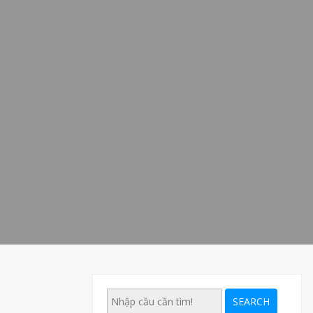
SEARCH