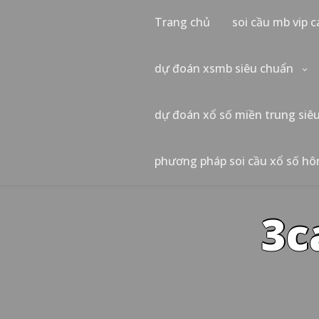
Skip
to
Trang chủ
soi cầu mb vip c
content
dự đoán xsmb siêu chuẩn
dự đoán xổ số miền trung siê
phương pháp soi cầu xổ số hô
3c