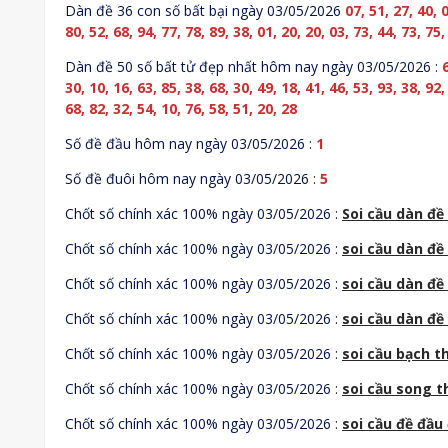
Dàn đề 36 con số bất bại ngày 03/05/2026
07, 51, 27, 40, 0
80, 52, 68, 94, 77, 78, 89, 38, 01, 20, 20, 03, 73, 44, 73, 75,
Dàn đề 50 số bất tử đẹp nhất hôm nay ngày 03/05/2026 :
30, 10, 16, 63, 85, 38, 68, 30, 49, 18, 41, 46, 53, 93, 38, 92,
68, 82, 32, 54, 10, 76, 58, 51, 20, 28
Số đề đầu hôm nay ngày 03/05/2026 :
1
Số đề đuôi hôm nay ngày 03/05/2026 :
5
Chốt số chính xác 100% ngày 03/05/2026 :
Soi cầu dàn đề
Chốt số chính xác 100% ngày 03/05/2026 :
soi cầu dàn đề
Chốt số chính xác 100% ngày 03/05/2026 :
soi cầu dàn đề
Chốt số chính xác 100% ngày 03/05/2026 :
soi cầu dàn đề
Chốt số chính xác 100% ngày 03/05/2026 :
soi cầu bạch t
Chốt số chính xác 100% ngày 03/05/2026 :
soi cầu song t
Chốt số chính xác 100% ngày 03/05/2026 :
soi cầu đề đầu