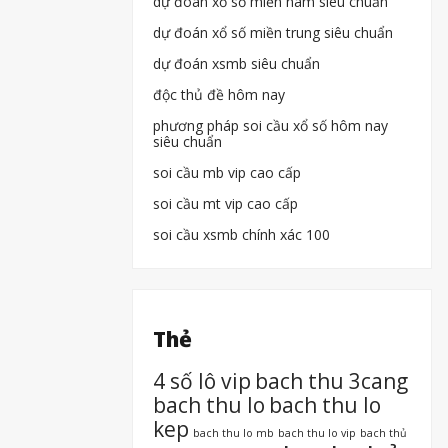
dự đoán xổ số miền nam siêu chuẩn
dự đoán xổ số miền trung siêu chuẩn
dự đoán xsmb siêu chuẩn
độc thủ đề hôm nay
phương pháp soi cầu xổ số hôm nay
siêu chuẩn
soi cầu mb vip cao cấp
soi cầu mt vip cao cấp
soi cầu xsmb chính xác 100
Thẻ
4 số lô vip
bach thu 3cang
bach thu lo
bach thu lo
kep
bach thu lo mb
bach thu lo vip
bach thủ