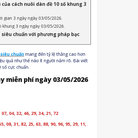
 của cách nuôi dàn đề 10 số khung 3
ời gian 3 ngày ngày 03/05/2026.
i khung 3 ngày ngày 03/05/2026.
ố siêu chuẩn với phương pháp bạc
 siêu chuẩn
mang đến tỷ lệ thắng cao hơn
ệu quả như thế nào ít người nắm rõ. Bài viết
0 số cực chuẩn.
ay miễn phí ngày 03/05/2026
 07, 04, 32, 46, 29, 34, 21, 72
55, 08, 31, 82, 25, 63, 88, 90, 96, 95, 29, 11,