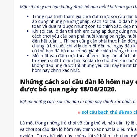
Một số lưu ý mà bạn không được bỏ qua mỗi khi tham gia chơ
Trong quá trình tham gia chơi đặt cược soi cầu dàn l
áp dụng những phương pháp, cách soi cầu lô dàn hiệ
toán và đưa ra được những con số chính xác, đẹp nh
Khi soi cầu lô dàn thì anh em cũng áp dụng đúng nhữ
cách chơi yêu cầu bạn phải nuôi khung ba ngày, nuô
đến hết tuần,… Thì bạn cũng cần phải thực hiện đún
chừng là bỏ cuộc chỉ vì lý do một đến hai ngày đầu k
có thể bạn đã bỏ qua cơ hội giành chiến thắng cho 
Mỗi một ván đặt cược thì anh em cũng cần phải bình 
trì xuyên suốt từ lúc chọn số dàn lô cho đến khi chờ
không đáp ứng được tốt những yêu cầu này thì rất kh
hôm nay chính xác nhất.
Những cách soi cầu dàn lô hôm nay 
được bỏ qua ngày 18/04/2026.
Bật mí những cách soi cầu dàn lô hôm nay chính xác nhất, h
»
soi cầu bạch thủ đề mb c
Là một trong những trò chơi vô cùng thú vị, hấp dẫn, tỷ lệ 
và chơi soi cầu dàn lô hôm nay chính xác nhất là điều m
nghiệm. Trong bài viết này, chúng tôi sẽ bật mí cho bạn mộ