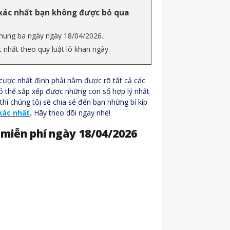
 xác nhất bạn không được bỏ qua
 khung ba ngày ngày 18/04/2026.
c nhất theo quy luật lô khan ngày
 cược nhất định phải nắm được rõ tất cả các
có thể sắp xếp được những con số hợp lý nhất
thì chúng tôi sẽ chia sẻ đến bạn những bí kíp
xác nhất
.
Hãy theo dõi ngay nhé!
 miễn phí ngày 18/04/2026