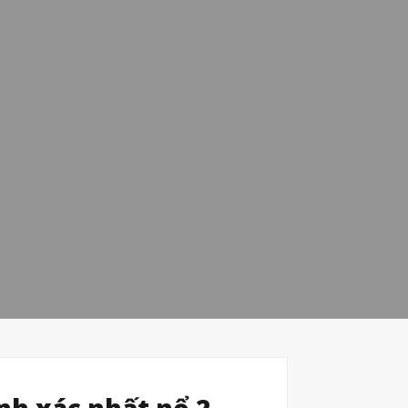
nh xác nhất nổ 2