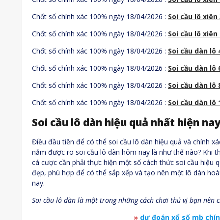
Chốt số chính xác 100% ngày 18/04/2026 :
Soi cầu lô xiên
Chốt số chính xác 100% ngày 18/04/2026 :
Soi cầu lô xiên
Chốt số chính xác 100% ngày 18/04/2026 :
Soi cầu dàn lô 
Chốt số chính xác 100% ngày 18/04/2026 :
Soi cầu dàn lô 
Chốt số chính xác 100% ngày 18/04/2026 :
Soi cầu dàn lô 
Chốt số chính xác 100% ngày 18/04/2026 :
Soi cầu dàn lô 
Soi cầu lô dàn hiệu quả nhất hiện na
Điều đầu tiên để có thể soi cầu lô dàn hiệu quả và chính xá
nắm được rõ soi cầu lô dàn hôm nay là như thế nào? Khi th
cá cược cần phải thực hiện một số cách thức soi cầu hiệu
đẹp, phù hợp để có thể sắp xếp và tạo nên một lô dàn ho
nay.
Soi cầu lô dàn là một trong những cách chơi thú vị bạn nên c
»
dự đoán xổ số mb chín