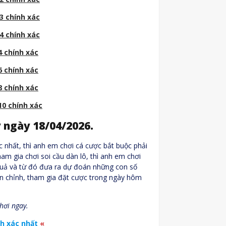
 3 chính xác
 4 chính xác
4 chính xác
6 chính xác
8 chính xác
10 chính xác
y ngày 18/04/2026.
c nhất, thì anh em chơi cá cược bắt buộc phải
am gia chơi soi cầu dàn lô, thì anh em chơi
 quả và từ đó đưa ra dự đoán những con số
àn chỉnh, tham gia đặt cược trong ngày hôm
hơi ngay.
h xác nhất
«