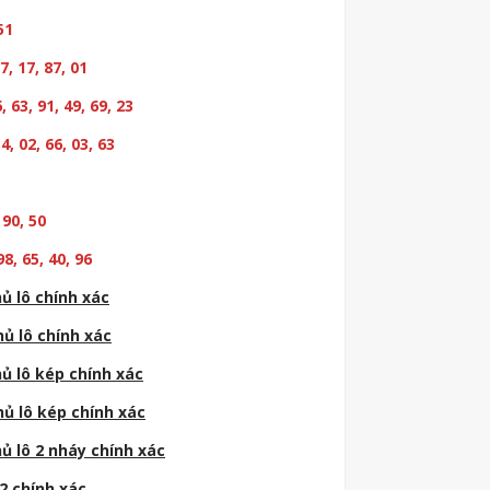
51
7, 17, 87, 01
, 63, 91, 49, 69, 23
54, 02, 66, 03, 63
 90, 50
98, 65, 40, 96
hủ lô chính xác
hủ lô chính xác
hủ lô kép chính xác
hủ lô kép chính xác
hủ lô 2 nháy chính xác
 2 chính xác