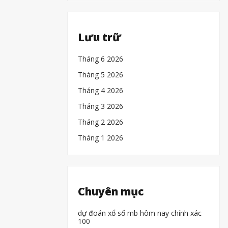
Lưu trữ
Tháng 6 2026
Tháng 5 2026
Tháng 4 2026
Tháng 3 2026
Tháng 2 2026
Tháng 1 2026
Chuyên mục
dự đoán xổ số mb hôm nay chính xác
100