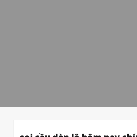
soi cầu dàn lô hôm nay chí