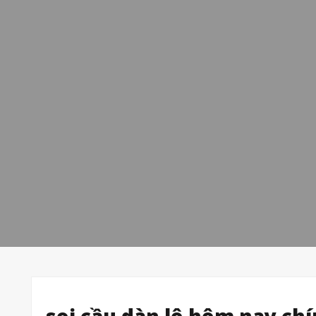
soi cầu dàn lô hôm nay chí