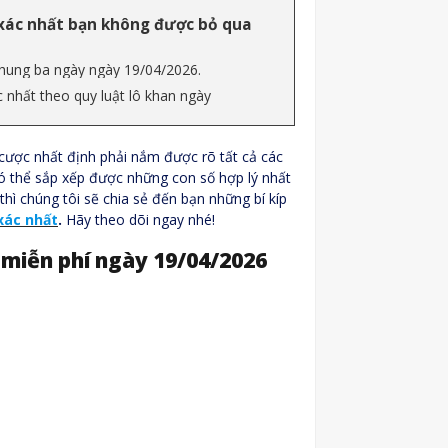
 xác nhất bạn không được bỏ qua
 khung ba ngày ngày 19/04/2026.
c nhất theo quy luật lô khan ngày
 cược nhất định phải nắm được rõ tất cả các
có thể sắp xếp được những con số hợp lý nhất
thì chúng tôi sẽ chia sẻ đến bạn những bí kíp
xác nhất
.
Hãy theo dõi ngay nhé!
 miễn phí ngày 19/04/2026