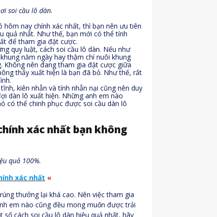
i soi cầu lô dàn.
ô hôm nay chính xác nhất, thì bạn nên ưu tiên
u quả nhất. Như thế, bạn mới có thể tính
ất để tham gia đặt cược.
ng quy luật, cách soi cầu lô dàn. Nếu như
i khung năm ngày hay thậm chí nuôi khung
g. Không nên đang tham gia đặt cược giữa
hông thấy xuất hiện là bạn đã bỏ. Như thế, rất
mình.
tĩnh, kiên nhẫn và tính nhẫn nại cũng nên duy
 đợi dàn lô xuất hiện. Những anh em nào
ó có thể chinh phục được soi cầu dàn lô
chính xác nhất bạn không
iệu quả 100%.
hính xác nhất
«
trúng thưởng lại khá cao. Nên việc tham gia
à anh em nào cũng đều mong muốn được trải
t số cách soi cầu lô dàn hiệu quả nhất, hãy