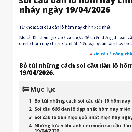
nháy ngày 19/04/2026
Từ khoá: Soi cầu dàn lô hôm nay chính xác nhất.
Mô tả: Khi tham gia chơi cá cược, để chiến thắng thì bạn c
dàn lô hôm nay chính xác nhất. Nếu bạn quan tâm hãy theo 
»
xin cầu 3 càng chí
Bỏ túi những cách soi cầu dàn lô hô
19/04/2026.
Mục lục
Bỏ túi những cách soi cầu dàn lô hôm nay 
Soi cầu 666 dàn lô đẹp nhất hôm nay miễn
Soi cầu lô dàn hiệu quả nhất hiện nay ngà
Những lưu ý khi anh em muốn soi cầu dàn
19/04/2026.