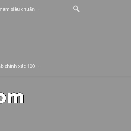
 nam siêu chuẩn
mb chính xác 100
com