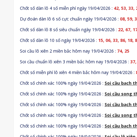
Chốt số dàn lô 4 số miễn phí ngày 19/04/2026 :
42, 53, 33, 
Dự đoán dàn lô 6 số cực chuẩn ngày 19/04/2026 :
08, 59, 3
Chốt số dàn lô 8 số siêu chuẩn ngày 19/04/2026 :
22, 67, 17
Chốt số dàn lô 10 số ngày 19/04/2026 :
15, 06, 33, 86, 18, 
Soi cầu lô xiên 2 miền bắc hôm nay 19/04/2026 :
74, 25
Soi cầu chuẩn lô xiên 3 miền bắc hôm nay 19/04/2026 :
37,
Chốt số miễn phí lô xiên 4 miền bắc hôm nay 19/04/2026 :
Chốt số chính xác 100% ngày 19/04/2026 :
Soi cầu bạch t
Chốt số chính xác 100% ngày 19/04/2026 :
Soi cầu song t
Chốt số chính xác 100% ngày 19/04/2026 :
Soi cầu bạch t
Chốt số chính xác 100% ngày 19/04/2026 :
Soi cầu song t
Chốt số chính xác 100% ngày 19/04/2026 :
Soi cầu bạch t
Chốt số chính xác 100% ngày 19/04/2026 :
Soi cầu lô xiên