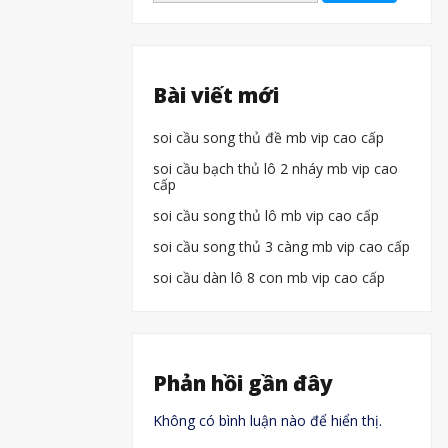
Bài viết mới
soi cầu song thủ đề mb vip cao cấp
soi cầu bạch thủ lô 2 nháy mb vip cao
cấp
soi cầu song thủ lô mb vip cao cấp
soi cầu song thủ 3 càng mb vip cao cấp
soi cầu dàn lô 8 con mb vip cao cấp
Phản hồi gần đây
Không có bình luận nào để hiển thị.