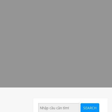
SEARCH