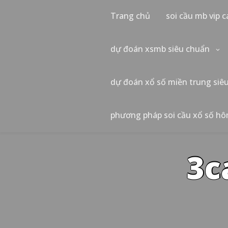
Skip
to
Trang chủ
soi cầu mb vip c
content
dự đoán xsmb siêu chuẩn
dự đoán xổ số miền trung siê
phương pháp soi cầu xổ số hô
3c