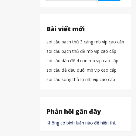
Bài viết mới
soi cầu bạch thủ 3 càng mb vip cao cấp
soi cầu bạch thủ đề mb vip cao cấp
soi cầu dàn đề 4 con mb vip cao cấp
soi cầu đề đầu đuôi mb vip cao cấp
soi cầu song thủ lô mb vip cao cấp
Phản hồi gần đây
Không có bình luận nào để hiển thị.