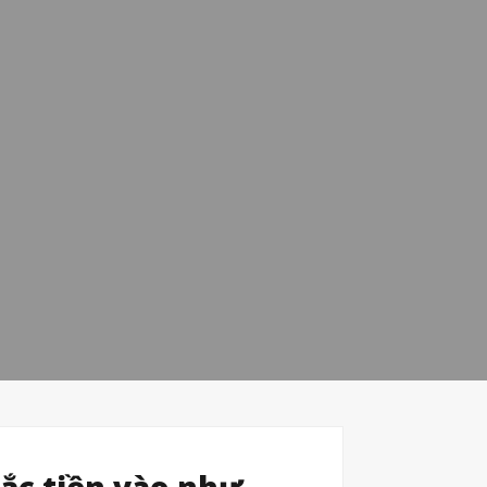
bắc tiền vào như