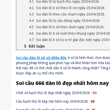
Soi dàn lô từ bạch thủ ngày 25/04/2026
Soi dàn lô 6 số theo lô rơi ngày 25/04/2026
Soi dàn lô theo cầu chạm ngày 25/04/2026
Soi dàn lô từ cầu động ngày 25/04/2026
Soi dàn lô 6 số theo đuôi ngày 25/04/2026
Soi dàn lô 6 số nuôi theo khung ngày 25/04/2
Soi dàn lô 6 số từ vị trí giải đặc biệt ngày 25/
Kết luận
Soi cầu dàn lô xổ số Miền Bắc
6 số là hình thức chơi đượ
phương pháp không quá phức tạp và khó khăn hơn nữa lượ
thế nào để có thể chốt dàn 6 số lô thành công nhất? Tổng
được đáp án cụ thể cho mình.
Soi cầu 666 dàn lô đẹp nhất hôm nay
Chốt số bạch thủ lô đẹp nhất ngày 25/04/2026 :
50
Cầu bạch thủ lô kép mb hôm nay 25/04/2026 :
00
Song thủ thủ lô miễn phí ngày 25/04/2026 :
23, 85