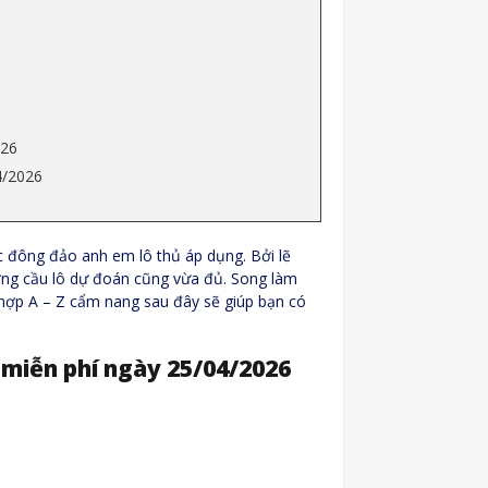
026
04/2026
c đông đảo anh em lô thủ áp dụng. Bởi lẽ
ng cầu lô dự đoán cũng vừa đủ. Song làm
 hợp A – Z cẩm nang sau đây sẽ giúp bạn có
 miễn phí ngày 25/04/2026