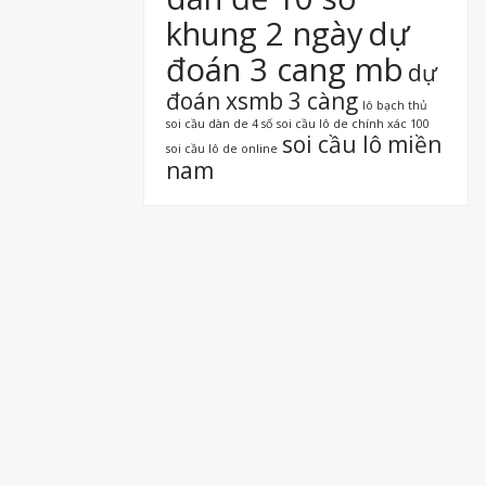
khung 2 ngày
dự
đoán 3 cang mb
dự
đoán xsmb 3 càng
lô bạch thủ
soi cầu dàn de 4 số
soi cầu lô de chính xác 100
soi cầu lô miền
soi cầu lô de online
nam