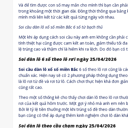
Và để tìm được con số may mắn cho mình thì bạn cần phải 
trong khoảng một thời gian dài. Đồng thời thông qua bảng
mình mối liên kết từ các kết quả từng ngày với nhau.
Soi cầu dàn lô xổ số miền Bắc 6 số từ bạch thủ
Một khi áp dụng cách soi cầu này anh em không cần phải ch
tính thiệt hại cũng được cam kết an toàn, giảm thiểu tối đa
lệ trúng cao và thậm chí là hiếm khi ra lệch. Do đó bạn có
Soi dàn lô 6 số theo lô rơi
ngày 25/04/2026
Soi cầu dàn lô xổ số miền Bắc
6 số theo lô rơi cũng là 
chuẩn xác. Hiện nay sẽ có 2 phương pháp thông dụng theo 
là lô rơi từ đề và rơi từ lô. Cách chơi thực hiện khá đơn gi
cũng rất cao.
Theo một số thống kê cho thấy chơi dàn lô theo lô rơi thườ
rơi của kết quả hôm trước. Một gợi ý nhỏ mà anh em nên bi
Bởi lẽ tỷ lệ tiền thưởng một khi trúng số đề theo dàn thườ
bạn cũng có thể áp dụng thêm kinh nghiệm chơi lô dàn khá
Soi dàn lô theo cầu chạm
ngày 25/04/2026