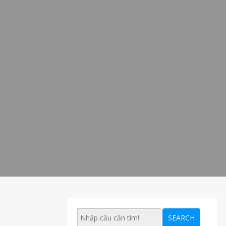
SEARCH