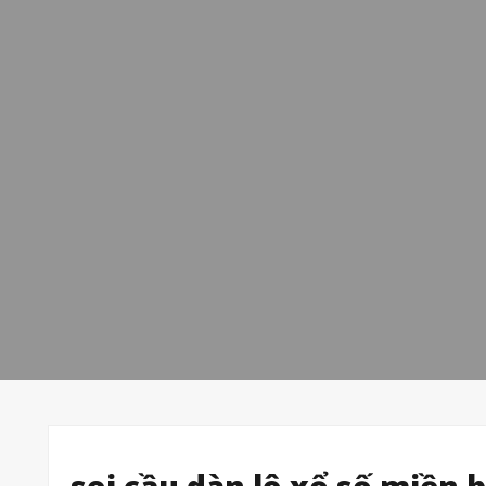
soi cầu dàn lô xổ số miền 