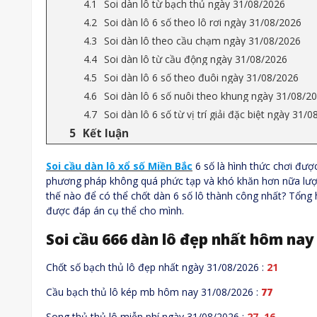
Soi dàn lô từ bạch thủ ngày 31/08/2026
Soi dàn lô 6 số theo lô rơi ngày 31/08/2026
Soi dàn lô theo cầu chạm ngày 31/08/2026
Soi dàn lô từ cầu động ngày 31/08/2026
Soi dàn lô 6 số theo đuôi ngày 31/08/2026
Soi dàn lô 6 số nuôi theo khung ngày 31/08/2
Soi dàn lô 6 số từ vị trí giải đặc biệt ngày 31/
Kết luận
Soi cầu dàn lô xổ số Miền Bắc
6 số là hình thức chơi đượ
phương pháp không quá phức tạp và khó khăn hơn nữa lượ
thế nào để có thể chốt dàn 6 số lô thành công nhất? Tổng
được đáp án cụ thể cho mình.
Soi cầu 666 dàn lô đẹp nhất hôm nay
Chốt số bạch thủ lô đẹp nhất ngày 31/08/2026 :
21
Cầu bạch thủ lô kép mb hôm nay 31/08/2026 :
77
Song thủ thủ lô miễn phí ngày 31/08/2026 :
27, 16