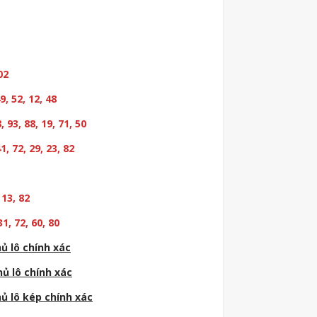
02
9, 52, 12, 48
, 93, 88, 19, 71, 50
41, 72, 29, 23, 82
 13, 82
31, 72, 60, 80
hủ lô chính xác
hủ lô chính xác
hủ lô kép chính xác