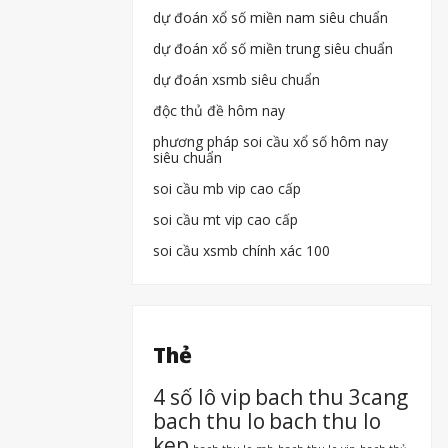
dự đoán xổ số miền nam siêu chuẩn
dự đoán xổ số miền trung siêu chuẩn
dự đoán xsmb siêu chuẩn
độc thủ đề hôm nay
phương pháp soi cầu xổ số hôm nay
siêu chuẩn
soi cầu mb vip cao cấp
soi cầu mt vip cao cấp
soi cầu xsmb chính xác 100
Thẻ
4 số lô vip
bach thu 3cang
bach thu lo
bach thu lo
kep