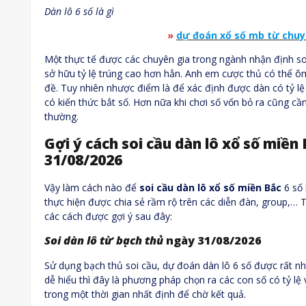
Dàn lô 6 số là gì
»
dự đoán xổ số mb từ chuy
Một thực tế được các chuyên gia trong ngành nhận định so 
sở hữu tỷ lệ trúng cao hơn hẳn. Anh em cược thủ có thể ô
đề. Tuy nhiên nhược điểm là để xác định được dàn có tỷ lệ
có kiến thức bắt số. Hơn nữa khi chơi số vốn bỏ ra cũng cầ
thường.
Gợi ý cách soi cầu dàn lô xổ số miền 
31/08/2026
Vậy làm cách nào để
soi cầu dàn lô xổ số miền Bắc
6 số
thực hiện được chia sẻ rầm rộ trên các diễn đàn, group,…
các cách được gợi ý sau đây:
Soi dàn lô từ bạch thủ
ngày 31/08/2026
Sử dụng bạch thủ soi cầu, dự đoán dàn lô 6 số được rất nh
dễ hiểu thì đây là phương pháp chọn ra các con số có tỷ l
trong một thời gian nhất định để chờ kết quả.