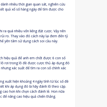
dành nhiều thời gian quan sát, nghiên cứu
 kết quả xổ số hàng ngày để tìm được cho
i ra quá nhiều vốn liếng đặt cược. Vậy nên
 rủi ro. Thay vào đó cách này lại đem đến tỷ
 thể yên tâm sử dụng cách soi cầu này.
cách hiệu quả để anh em chốt được 6 con số
lô rơi trong lô đề được cược thủ áp dụng đó
ản nhưng xác suất để tìm ra con số chính xác
ng xuất hiện khoảng 4 ngày tính từ lúc số đề
ết khi áp dụng đó là hãy đánh lô theo cặp.
ng cao hơn khi chọn cách đánh lẻ. Hon nữa
c để nâng cao hiệu quả chiến thắng.