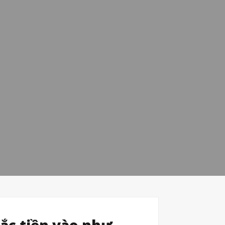
bắc tiền vào như