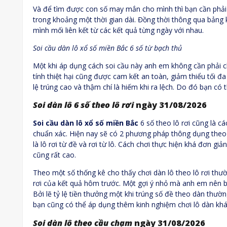
Và để tìm được con số may mắn cho mình thì bạn cần phải 
trong khoảng một thời gian dài. Đồng thời thông qua bảng
mình mối liên kết từ các kết quả từng ngày với nhau.
Soi cầu dàn lô xổ số miền Bắc 6 số từ bạch thủ
Một khi áp dụng cách soi cầu này anh em không cần phải ch
tính thiệt hại cũng được cam kết an toàn, giảm thiểu tối đa
lệ trúng cao và thậm chí là hiếm khi ra lệch. Do đó bạn có
Soi dàn lô 6 số theo lô rơi
ngày 31/08/2026
Soi cầu dàn lô xổ số miền Bắc
6 số theo lô rơi cũng là 
chuẩn xác. Hiện nay sẽ có 2 phương pháp thông dụng theo 
là lô rơi từ đề và rơi từ lô. Cách chơi thực hiện khá đơn gi
cũng rất cao.
Theo một số thống kê cho thấy chơi dàn lô theo lô rơi thườ
rơi của kết quả hôm trước. Một gợi ý nhỏ mà anh em nên bi
Bởi lẽ tỷ lệ tiền thưởng một khi trúng số đề theo dàn thườ
bạn cũng có thể áp dụng thêm kinh nghiệm chơi lô dàn khá
Soi dàn lô theo cầu chạm
ngày 31/08/2026