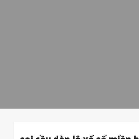
soi cầu dàn lô xổ số miền 