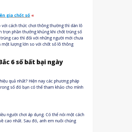
ên gia chốt số
«
với cách thức chơi thông thường thì dàn lô
m trọn phần thưởng khủng khi chốt trúng số
 trúng cao thì đối với những người mới chưa
n một lượng lớn so với chốt số lô thông
Bắc 6 số bất bại ngày
 hiệu quả nhất? Hiện nay các phương pháp
 Trong số đó bạn có thể tham khảo cho mình
iều người chơi áp dụng. Có thể nói một cách
ệ về cao nhất. Sau đó, anh em nuôi chúng