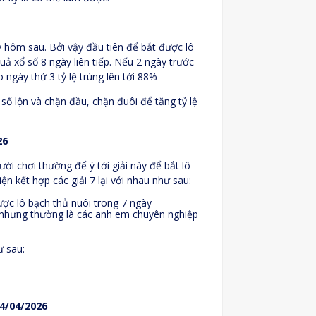
y hôm sau. Bởi vậy đầu tiên để bắt được lô
ả xổ số 8 ngày liên tiếp. Nếu 2 ngày trước
 ngày thứ 3 tỷ lệ trúng lên tới 88%
ố lộn và chặn đầu, chặn đuôi để tăng tỷ lệ
26
gười chơi thường để ý tới giải này để bắt lô
n kết hợp các giải 7 lại với nhau như sau:
được lô bạch thủ nuôi trong 7 ngày
n nhưng thường là các anh em chuyên nghiệp
ư sau:
4/04/2026