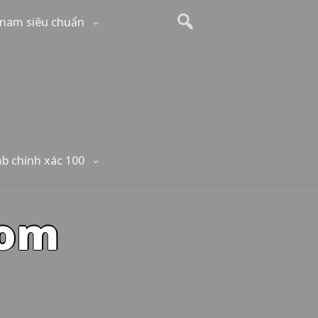
 nam siêu chuẩn
mb chính xác 100
com