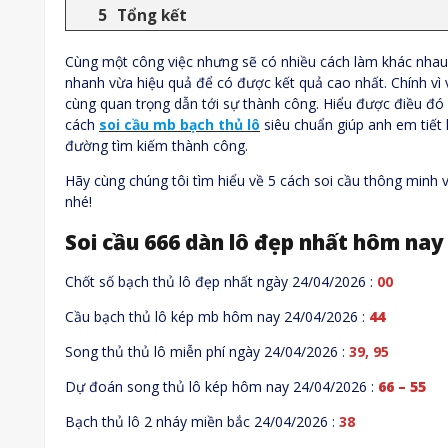
Tổng kết
Cùng một công việc nhưng sẽ có nhiều cách làm khác nhau
nhanh vừa hiệu quả để có được kết quả cao nhất. Chính vì 
cùng quan trọng dẫn tới sự thành công. Hiểu được điều đó
cách
soi cầu mb bạch thủ lô
siêu chuẩn giúp anh em tiết 
đường tìm kiếm thành công.
Hãy cùng chúng tôi tìm hiểu về 5 cách soi cầu thông minh v
nhé!
Soi cầu 666 dàn lô đẹp nhất hôm nay
Chốt số bạch thủ lô đẹp nhất ngày 24/04/2026 :
00
Cầu bạch thủ lô kép mb hôm nay 24/04/2026 :
44
Song thủ thủ lô miễn phí ngày 24/04/2026 :
39, 95
Dự đoán song thủ lô kép hôm nay 24/04/2026 :
66 – 55
Bạch thủ lô 2 nháy miền bắc 24/04/2026 :
38