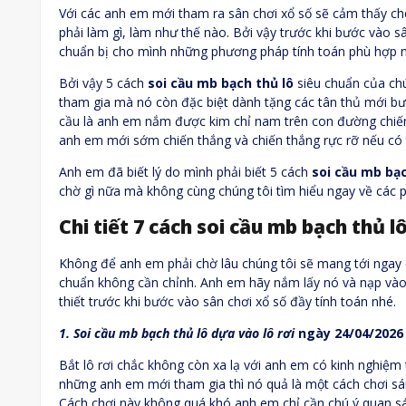
Với các anh em mới tham ra sân chơi xổ số sẽ cảm thấy ch
phải làm gì, làm như thế nào. Bởi vậy trước khi bước vào s
chuẩn bị cho mình những phương pháp tính toán phù hợp nh
Bởi vậy 5 cách
soi cầu mb bạch thủ lô
siêu chuẩn của ch
tham gia mà nó còn đặc biệt dành tặng các tân thủ mới b
cầu là anh em nắm được kim chỉ nam trên con đường chiến 
anh em mới sớm chiến thắng và chiến thắng rực rỡ nếu có
Anh em đã biết lý do mình phải biết 5 cách
soi cầu mb bạc
chờ gì nữa mà không cùng chúng tôi tìm hiểu ngay về các 
Chi tiết 7 cách soi cầu mb bạch thủ 
Không để anh em phải chờ lâu chúng tôi sẽ mang tới ngay c
chuẩn không cần chỉnh. Anh em hãy nắm lấy nó và nạp vào 
thiết trước khi bước vào sân chơi xổ số đầy tính toán nhé.
1. Soi cầu mb bạch thủ lô dựa vào lô rơi
ngày 24/04/2026
Bắt lô rơi chắc không còn xa lạ với anh em có kinh nghiệm
những anh em mới tham gia thì nó quả là một cách chơi sán
Cách chơi này không quá khó anh em chỉ cần chú ý quan sá