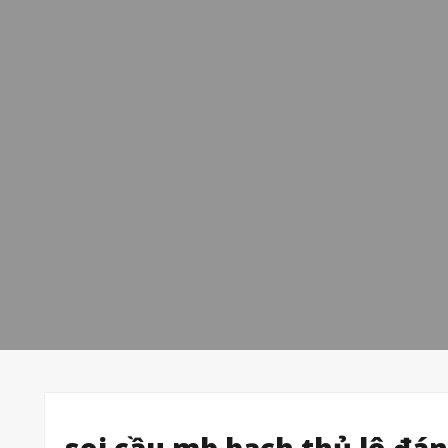
soi cầu mb bạch thủ lô đán