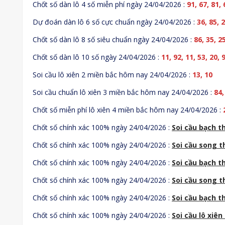
Chốt số dàn lô 4 số miễn phí ngày 24/04/2026 :
91, 67, 81, 
Dự đoán dàn lô 6 số cực chuẩn ngày 24/04/2026 :
36, 85, 2
Chốt số dàn lô 8 số siêu chuẩn ngày 24/04/2026 :
86, 35, 25
Chốt số dàn lô 10 số ngày 24/04/2026 :
11, 92, 11, 53, 20, 
Soi cầu lô xiên 2 miền bắc hôm nay 24/04/2026 :
13, 10
Soi cầu chuẩn lô xiên 3 miền bắc hôm nay 24/04/2026 :
84,
Chốt số miễn phí lô xiên 4 miền bắc hôm nay 24/04/2026 :
Chốt số chính xác 100% ngày 24/04/2026 :
Soi cầu bạch t
Chốt số chính xác 100% ngày 24/04/2026 :
Soi cầu song t
Chốt số chính xác 100% ngày 24/04/2026 :
Soi cầu bạch t
Chốt số chính xác 100% ngày 24/04/2026 :
Soi cầu song t
Chốt số chính xác 100% ngày 24/04/2026 :
Soi cầu bạch t
Chốt số chính xác 100% ngày 24/04/2026 :
Soi cầu lô xiên