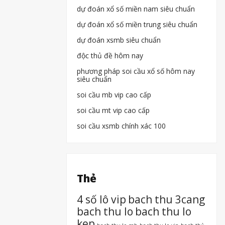
dự đoán xổ số miền nam siêu chuẩn
dự đoán xổ số miền trung siêu chuẩn
dự đoán xsmb siêu chuẩn
độc thủ đề hôm nay
phương pháp soi cầu xổ số hôm nay
siêu chuẩn
soi cầu mb vip cao cấp
soi cầu mt vip cao cấp
soi cầu xsmb chính xác 100
Thẻ
4 số lô vip
bach thu 3cang
bach thu lo
bach thu lo
kep