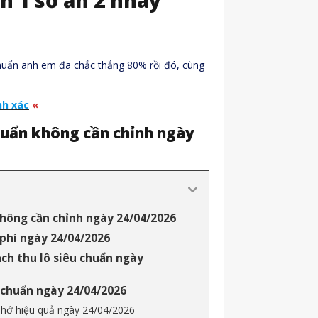
chuẩn anh em đã chắc thắng 80% rồi đó, cùng
nh xác
«
chuẩn không cần chỉnh ngày
không cần chỉnh ngày 24/04/2026
 phí ngày 24/04/2026
ạch thu lô siêu chuẩn ngày
u chuẩn ngày 24/04/2026
nhớ hiệu quả ngày 24/04/2026