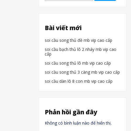
Bài viết mới
soi cầu song thủ đề mb vip cao cấp
soi cầu bạch thủ lô 2 nháy mb vip cao
cấp
soi cầu song thủ lô mb vip cao cấp
soi cầu song thủ 3 càng mb vip cao cấp
soi cầu dàn lô 8 con mb vip cao cấp
Phản hồi gần đây
Không có bình luận nào để hiển thị.