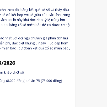
cần theo dõi bảng kết quả xổ số và thấy đầu
y số đó kết hợp với số giữa của các tỉnh trong
ách soi lô này khá độc đáo tỷ lệ trúng lớn
heo dõi bảng xổ số miền bắc để có được cơ hội
ác nhất với đội ngũ chuyên gia phân tích lâu
iễn phí, đặc biệt khung 5 ngày . Lô dep hom
o mien bac , dự đoán kết quả xổ số miền bắc ,
5/2026
m khảo chốt số :
úng (8.000 đồng) thì ăn 75 (75.000 đồng)