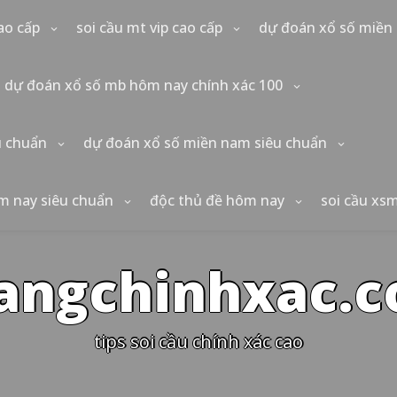
ao cấp
soi cầu mt vip cao cấp
dự đoán xổ số miền
dự đoán xổ số mb hôm nay chính xác 100
u chuẩn
dự đoán xổ số miền nam siêu chuẩn
m nay siêu chuẩn
độc thủ đề hôm nay
soi cầu xs
angchinhxac.
tips soi cầu chính xác cao