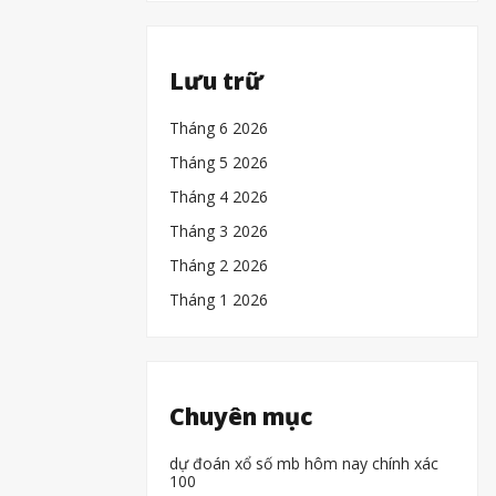
Lưu trữ
Tháng 6 2026
Tháng 5 2026
Tháng 4 2026
Tháng 3 2026
Tháng 2 2026
Tháng 1 2026
Chuyên mục
dự đoán xổ số mb hôm nay chính xác
100