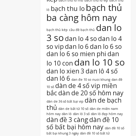
bach thu lo mb
bach thu lo vip
bach thủ
bạch thủ
bạch thu lo
lô
ba càng hôm nay
dan lo
bạch thủ kép
cầu đề bạch thủ
3 so
dan lo 4 so
dan lo 4
so vip
dan lo 6
dan lo 6 so
dan lo 6 so mien phi
dan
dan lo 10 so
lo 10 con
dan lo xien 3
dan lô 4 số
dan lô 6
dan đe 10 so nuoi khung
dan đề
dàn de 4 số vip miền
10 số
bắc
dàn de 20 số hôm nay
dàn de bạch
dàn de 36 số bất bại vip
thủ
dàn de bất tử 10 số
dàn de miền nam
hôm nay
dàn lô
dàn lô 3 số
dàn lô đẹp hôm nay
dàn đề 3 càng
dàn đề 10
số bất bại hôm nay
dàn đề 10 số
bất bại khung 3 ngày
dàn đề 10 số bất tử